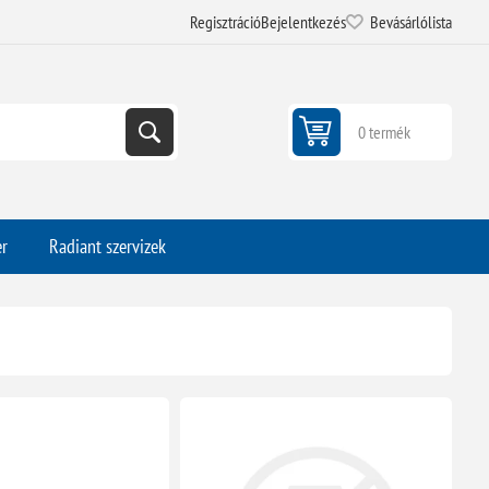
Regisztráció
Bejelentkezés
Bevásárlólista
0 termék
er
Radiant szervizek