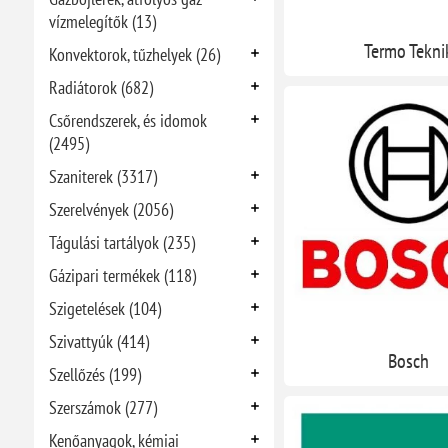
vízmelegítők (13)
Termo Tekni
Konvektorok, tűzhelyek (26)
Radiátorok (682)
Csőrendszerek, és idomok
(2495)
Szaniterek (3317)
Szerelvények (2056)
Tágulási tartályok (235)
Gázipari termékek (118)
Szigetelések (104)
Szivattyúk (414)
Bosch
Szellőzés (199)
Szerszámok (277)
Kenőanyagok, kémiai