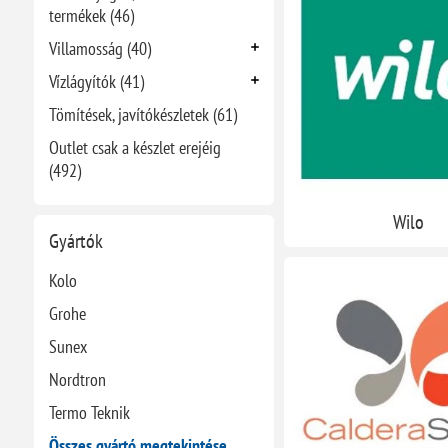
termékek (46)
Villamosság (40)
Vízlágyítók (41)
Tömítések, javítókészletek (61)
Outlet csak a készlet erejéig
(492)
Wilo
Gyártók
Kolo
Grohe
Sunex
Nordtron
Termo Teknik
Összes gyártó megtekintése