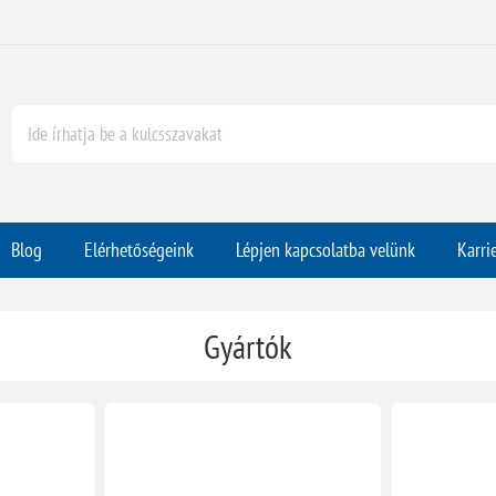
Blog
Elérhetőségeink
Lépjen kapcsolatba velünk
Karri
Gyártók