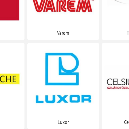
Varem
T
Luxor
Ce