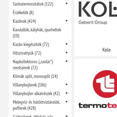
Szobatermosztátok (122)
Érzékelők (8)
Kazánok (424)
Kandallók, kályhák, sparheltek
(10)
Kazán kiegészítők (72)
Kolo
Hőszivattyúk (72)
Napkollektoros („szolár”)
rendszerek (72)
Klímák split, monosplit (14)
Villanybojlerek (186)
Villanybojler-alkatrészek (42)
Melegvíz- és hűtöttvíztárolók,
pufferek (428)
Gázbojlerek, átfolyós gáz