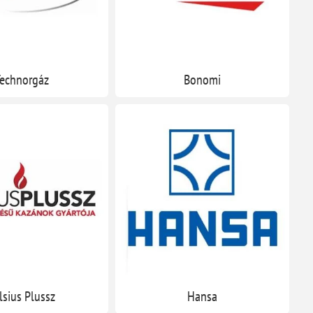
echnorgáz
Bonomi
lsius Plussz
Hansa