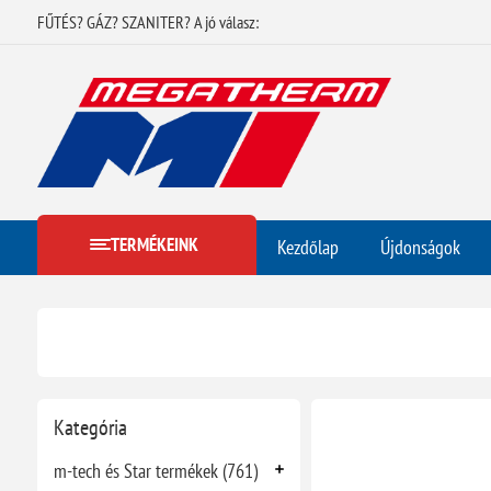
FŰTÉS? GÁZ? SZANITER? A jó válasz:
TERMÉKEINK
Kezdőlap
Újdonságok
Kategória
m-tech és Star termékek (761)