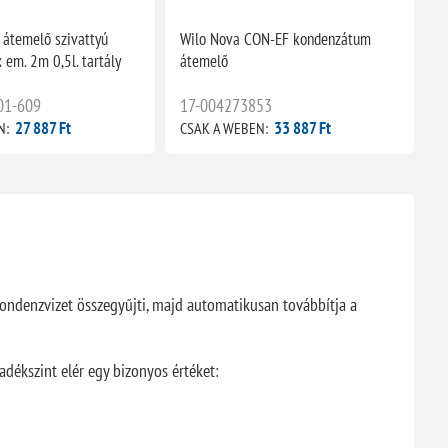
átemelő szivattyú
Wilo Nova CON-EF kondenzátum
em. 2m 0,5l. tartály
átemelő
01-609
17-004273853
27 887 Ft
33 887 Ft
N:
CSAK A WEBEN:
ondenzvizet összegyűjti, majd automatikusan továbbítja a
adékszint elér egy bizonyos értéket: