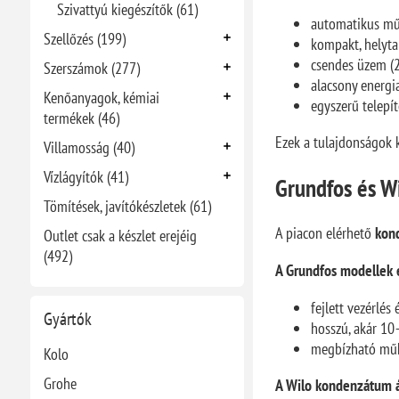
Szivattyú kiegészítők (61)
automatikus m
Szellőzés (199)
kompakt, helyta
csendes üzem (
Szerszámok (277)
alacsony energi
Kenőanyagok, kémiai
egyszerű telepí
termékek (46)
Ezek a tulajdonságok 
Villamosság (40)
Vízlágyítók (41)
Grundfos és W
Tömítések, javítókészletek (61)
A piacon elérhető
kond
Outlet csak a készlet erejéig
(492)
A Grundfos modellek 
fejlett vezérlés
Gyártók
hosszú, akár 10
megbízható műk
Kolo
Grohe
A Wilo kondenzátum á