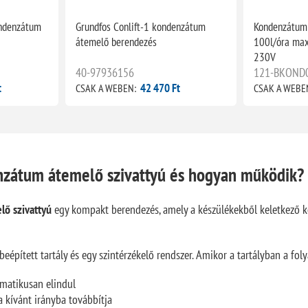
ondenzátum
Grundfos Conlift-1 kondenzátum
Kondenzátum 
átemelő berendezés
100l/óra max 
230V
40-97936156
121-BKOND
t
42 470 Ft
CSAK A WEBEN:
CSAK A WEBE
nzátum átemelő szivattyú és hogyan működik?
ő szivattyú
egy kompakt berendezés, amely a készülékekből keletkező k
eépített tartály és egy szintérzékelő rendszer. Amikor a tartályban a foly
matikusan elindul
a kívánt irányba továbbítja