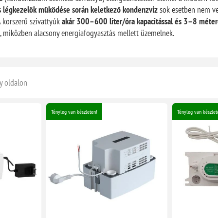
 légkezelők működése során keletkező kondenzvíz
sok esetben nem vez
 korszerű szivattyúk
akár 300–600 liter/óra kapacitással és 3–8 méte
 miközben alacsony energiafogyasztás mellett üzemelnek.
y oldalon
Tényleg van készleten!
Tényleg van készlet