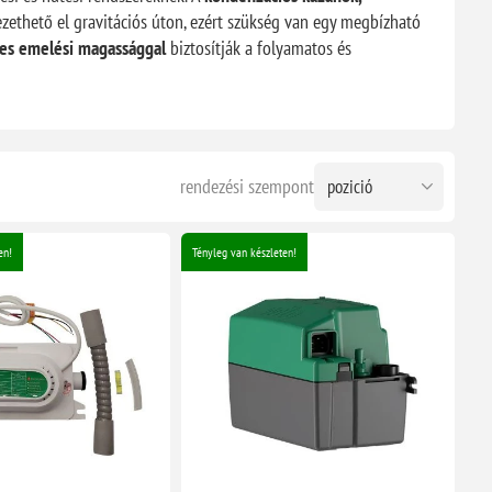
ethető el gravitációs úton, ezért szükség van egy megbízható
res emelési magassággal
biztosítják a folyamatos és
rendezési szempont
en!
Tényleg van készleten!