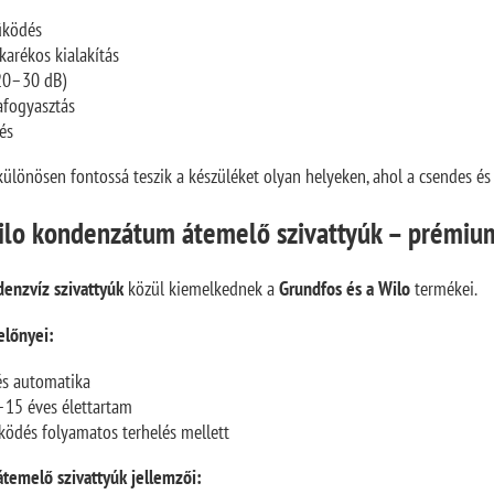
űködés
karékos kialakítás
20–30 dB)
afogyasztás
tés
különösen fontossá teszik a készüléket olyan helyeken, ahol a csendes 
ilo kondenzátum átemelő szivattyúk – prémi
enzvíz szivattyúk
közül kiemelkednek a
Grundfos és a Wilo
termékei.
előnyei:
 és automatika
–15 éves élettartam
ödés folyamatos terhelés mellett
temelő szivattyúk jellemzői: