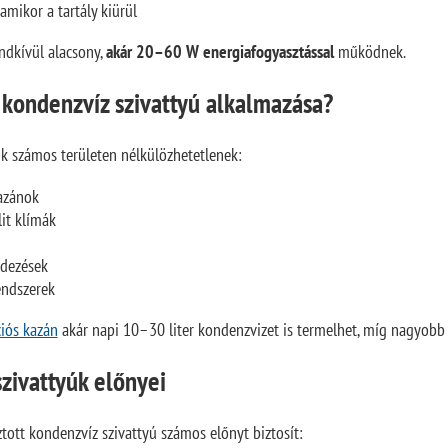
, amikor a tartály kiürül
dkívül alacsony,
akár 20–60 W energiafogyasztással
működnek.
 kondenzvíz szivattyú alkalmazása?
úk számos területen nélkülözhetetlenek:
azánok
lit klímák
ndezések
rendszerek
iós kazán
akár napi 10–30 liter kondenzvizet is termelhet, míg nagyobb 
zivattyúk előnyei
tott kondenzvíz szivattyú számos előnyt biztosít: