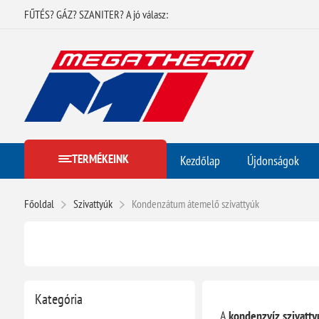
FŰTÉS? GÁZ? SZANITER? A jó válasz:
TERMÉKEINK
Kezdőlap
Újdonságok
Főoldal
Szivattyúk
Kondenzátum átemelő szivattyúk
Kategória
A
kondenzvíz szivatty