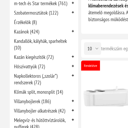
m-tech és Star termékek (761)
klímaberendezések és
átemelő megoldásra. A
Szobatermosztátok (122)
biztonságos működést,
Érzékelők (8)
Kazánok (424)
Kandallók, kályhák, sparheltek
(10)
termékszám eg
Kazán kiegészítők (72)
Hőszivattyúk (72)
Rendelésre
Napkollektoros („szolár”)
rendszerek (72)
Klímák split, monosplit (14)
Villanybojlerek (186)
Villanybojler-alkatrészek (42)
Melegvíz- és hűtöttvíztárolók,
pufferek (428)