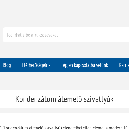
Blog
Elérhetőségeink
Lépjen kapcsolatba velünk
Karri
Kondenzátum átemelő szivattyúk
ú
(kondenzátum átemelő szivattyú) elengedhetetlen elemei a modern fűté