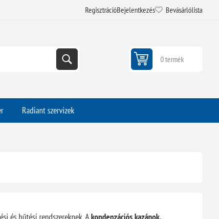
Regisztráció
Bejelentkezés
Bevásárlólista
0 termék
er
Radiant szervizek
si és hűtési rendszereknek. A
kondenzációs kazánok,