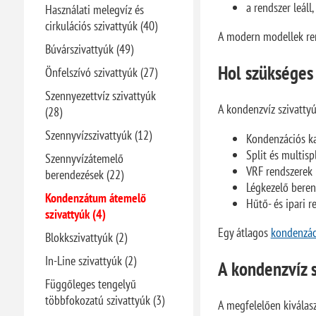
a rendszer leáll
Használati melegvíz és
cirkulációs szivattyúk (40)
A modern modellek ren
Búvárszivattyúk (49)
Hol szükséges
Önfelszívó szivattyúk (27)
Szennyezettvíz szivattyúk
A kondenzvíz szivatty
(28)
Szennyvízszivattyúk (12)
Kondenzációs k
Split és multisp
Szennyvízátemelő
VRF rendszerek
berendezések (22)
Légkezelő bere
Kondenzátum átemelő
Hűtő- és ipari 
szivattyúk (4)
Egy átlagos
kondenzác
Blokkszivattyúk (2)
In-Line szivattyúk (2)
A kondenzvíz s
Függőleges tengelyű
többfokozatú szivattyúk (3)
A megfelelően kiválasz