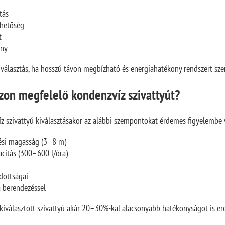
ítás
thetőség
nt
ény
választás, ha hosszú távon megbízható és energiahatékony rendszert sze
zon megfelelő kondenzvíz szivattyút?
z szivattyú kiválasztásakor az alábbi szempontokat érdemes figyelembe 
ési magasság (3–8 m)
pacitás (300–600 l/óra)
adottságai
a berendezéssel
iválasztott szivattyú akár 20–30%-kal alacsonyabb hatékonyságot is e