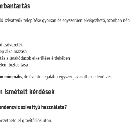
arbantartás
szivattyúk telepítése gyorsan és egyszerűen elvégezhető, azonban néhán
sű csővezeték
lep alkalmazása
títás a lerakódások elkerülése érdekében
elem biztosítása
an minimális
, de évente legalább egyszer javasolt az ellenőrzés.
n ismételt kérdések
ndenzvíz szivattyú használata?
ezethető el gravitációs úton.