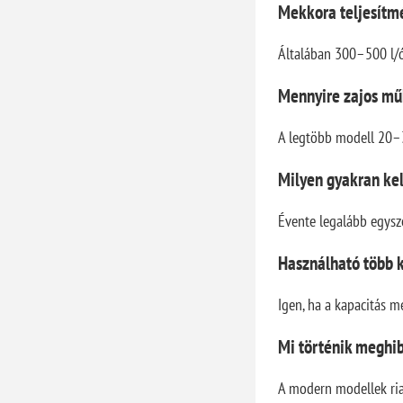
Mekkora teljesítm
Általában 300–500 l/ó
Mennyire zajos mű
A legtöbb modell 20–
Milyen gyakran kell
Évente legalább egysze
Használható több k
Igen, ha a kapacitás m
Mi történik meghi
A modern modellek ria