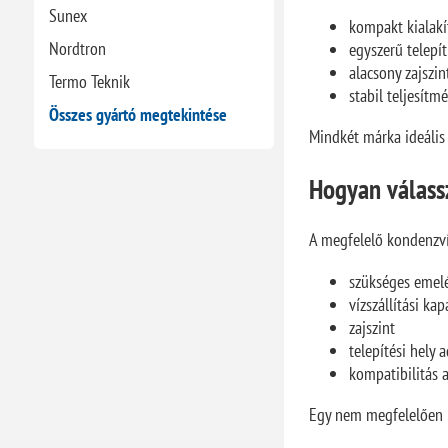
Sunex
kompakt kialak
Nordtron
egyszerű telepí
alacsony zajszi
Termo Teknik
stabil teljesítm
Összes gyártó megtekintése
Mindkét márka ideális 
Hogyan válass
A megfelelő kondenzví
szükséges emel
vízszállítási ka
zajszint
telepítési hely 
kompatibilitás 
Egy nem megfelelően k