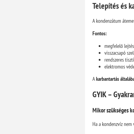
Telepítés és k
A kondenzátum átemelő 
Fontos:
megfelelő lejté
visszacsapó sze
rendszeres tisz
elektromos véd
A
karbantartás általáb
GYIK – Gyakra
Mikor szükséges ko
Ha a kondenzvíz nem v