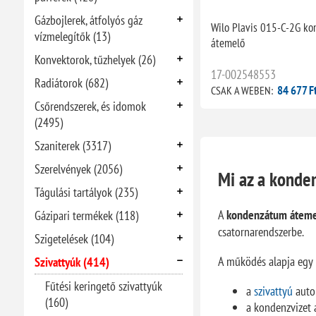
Gázbojlerek, átfolyós gáz
Wilo Plavis 015-C-2G k
vízmelegítők (13)
átemelő
Konvektorok, tűzhelyek (26)
17-002548553
Radiátorok (682)
84 677 F
CSAK A WEBEN:
Csőrendszerek, és idomok
(2495)
Szaniterek (3317)
Szerelvények (2056)
Mi az a konde
Tágulási tartályok (235)
A
kondenzátum átemel
Gázipari termékek (118)
csatornarendszerbe.
Szigetelések (104)
A működés alapja egy b
Szivattyúk (414)
Fűtési keringető szivattyúk
a
szivattyú
auto
(160)
a kondenzvizet 