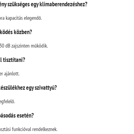
ény szükséges egy klímaberendezéshez?
ra kapacitás elegendő.
ködés közben?
30 dB zajszinten működik.
 tisztítani?
r ajánlott.
észülékhez egy szivattyú?
egfelelő.
básodás esetén?
sztási funkcióval rendelkeznek.