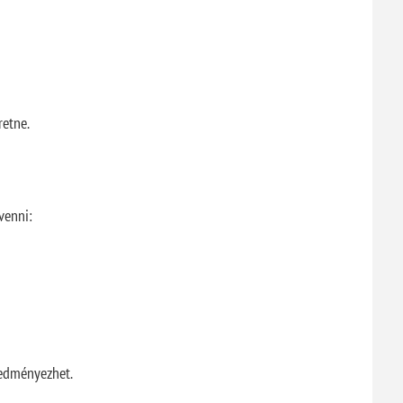
retne.
venni:
redményezhet.