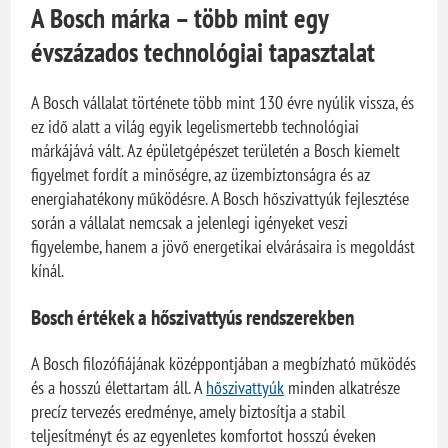
A Bosch márka – több mint egy
évszázados technológiai tapasztalat
A Bosch vállalat története több mint 130 évre nyúlik vissza, és
ez idő alatt a világ egyik legelismertebb technológiai
márkájává vált. Az épületgépészet területén a Bosch kiemelt
figyelmet fordít a minőségre, az üzembiztonságra és az
energiahatékony működésre. A Bosch hőszivattyúk fejlesztése
során a vállalat nemcsak a jelenlegi igényeket veszi
figyelembe, hanem a jövő energetikai elvárásaira is megoldást
kínál.
Bosch értékek a hőszivattyús rendszerekben
A Bosch filozófiájának középpontjában a megbízható működés
és a hosszú élettartam áll. A
hőszivattyúk
minden alkatrésze
precíz tervezés eredménye, amely biztosítja a stabil
teljesítményt és az egyenletes komfortot hosszú éveken