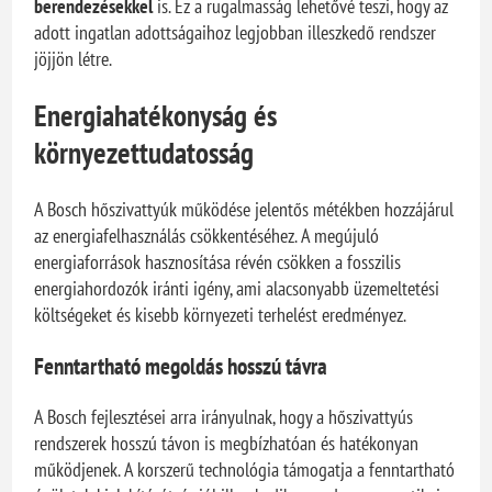
berendezésekkel
is. Ez a rugalmasság lehetővé teszi, hogy az
adott ingatlan adottságaihoz legjobban illeszkedő rendszer
jöjjön létre.
Energiahatékonyság és
környezettudatosság
A Bosch hőszivattyúk működése jelentős métékben hozzájárul
az energiafelhasználás csökkentéséhez. A megújuló
energiaforrások hasznosítása révén csökken a fosszilis
energiahordozók iránti igény, ami alacsonyabb üzemeltetési
költségeket és kisebb környezeti terhelést eredményez.
Fenntartható megoldás hosszú távra
A Bosch fejlesztései arra irányulnak, hogy a hőszivattyús
rendszerek hosszú távon is megbízhatóan és hatékonyan
működjenek. A korszerű technológia támogatja a fenntartható