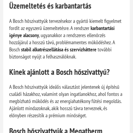
Üzemeltetés és karbantartás
A Bosch hőszivattyúk tervezésekor a gyártó kiemelt figyelmet
fordít az egyszerű üzemeltetésre. A rendszer
karbantartási
igénye alacsony
, ugyanakkor a rendszeres ellenőrzés
hozzájárul a hosszú távú, problémamentes működéshez. A
Bosch
stabil alkatrészellátása és szervizháttere
további
biztonságot nyújt a felhasználóknak.
Kinek ajánlott a Bosch hőszivattyú?
A Bosch hőszivattyúk ideális választást jelentenek új építésű
családi házakhoz, valamint olyan ingatlanokhoz, ahol fontos a
megbízható működés és az energiahatékony fűtési megoldás.
Ajánlott mindazoknak, akik hosszú távra terveznek, és
előnyben részesítik a prémium minőséget.
Bosch hőszivattyúk a Megatherm