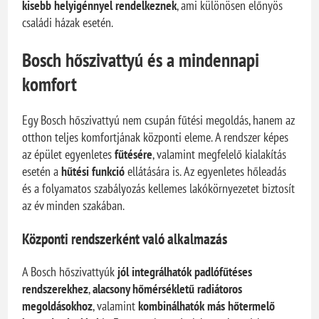
kisebb helyigénnyel rendelkeznek
, ami különösen előnyös
családi házak esetén.
Bosch hőszivattyú és a mindennapi
komfort
Egy Bosch hőszivattyú nem csupán fűtési megoldás, hanem az
otthon teljes komfortjának központi eleme. A rendszer képes
az épület egyenletes
fűtésére
, valamint megfelelő kialakítás
esetén a
hűtési funkció
ellátására is. Az egyenletes hőleadás
és a folyamatos szabályozás kellemes lakókörnyezetet biztosít
az év minden szakában.
Központi rendszerként való alkalmazás
A Bosch hőszivattyúk
jól integrálhatók padlófűtéses
rendszerekhez
,
alacsony hőmérsékletű radiátoros
megoldásokhoz
, valamint
kombinálhatók más hőtermelő