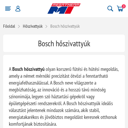
0
Főoldal
Hőszivattyúk
Bosch hőszivattyúk
Bosch hőszivattyúk
A
Bosch hőszivattyú
olyan korszerű fűtési és hűtési megoldás,
amely a német mérnöki precizitást ötvözi a fenntartható
energiafelhasználással. A Bosch neve világszerte a
megbízhatóság, az innováció és a hosszú távú minőség
szinonimája, legyen szó háztartási gépekről vagy
épületgépészeti rendszerekről. A Bosch hőszivattyúk ideális
választást jelentenek mindazok számára, akik stabil,
energiatakarékos és jövőbiztos megoldást keresnek otthonuk
komfortjának biztosítására.