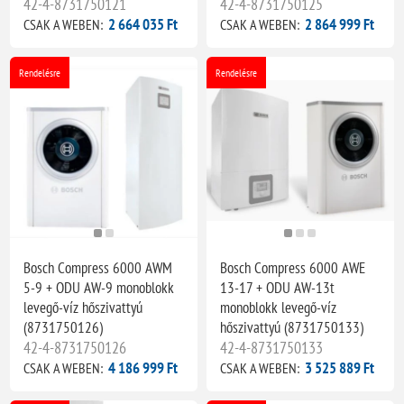
42-4-8731750121
42-4-8731750125
2 664 035 Ft
2 864 999 Ft
CSAK A WEBEN:
CSAK A WEBEN:
Rendelésre
Rendelésre
Bosch Compress 6000 AWM
Bosch Compress 6000 AWE
5-9 + ODU AW-9 monoblokk
13-17 + ODU AW-13t
levegő-víz hőszivattyú
monoblokk levegő-víz
(8731750126)
hőszivattyú (8731750133)
42-4-8731750126
42-4-8731750133
4 186 999 Ft
3 525 889 Ft
CSAK A WEBEN:
CSAK A WEBEN: