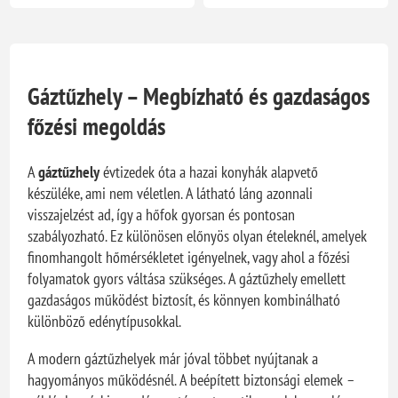
Gáztűzhely – Megbízható és gazdaságos
főzési megoldás
A
gáztűzhely
évtizedek óta a hazai konyhák alapvető
készüléke, ami nem véletlen. A látható láng azonnali
visszajelzést ad, így a hőfok gyorsan és pontosan
szabályozható. Ez különösen előnyös olyan ételeknél, amelyek
finomhangolt hőmérsékletet igényelnek, vagy ahol a főzési
folyamatok gyors váltása szükséges. A gáztűzhely emellett
gazdaságos működést biztosít, és könnyen kombinálható
különböző edénytípusokkal.
A modern gáztűzhelyek már jóval többet nyújtanak a
hagyományos működésnél. A beépített biztonsági elemek –