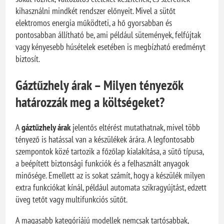
kihasználni mindkét rendszer előnyeit. Mivel a sütőt
elektromos energia működteti, a hő gyorsabban és
pontosabban állítható be, ami például sütemények, felfújtak
vagy kényesebb húsételek esetében is megbízható eredményt
biztosít.
Gáztűzhely árak – Milyen tényezők
határozzák meg a költségeket?
A
gáztűzhely árak
jelentős eltérést mutathatnak, mivel több
tényező is hatással van a készülékek árára. A legfontosabb
szempontok közé tartozik a főzőlap kialakítása, a sütő típusa,
a beépített biztonsági funkciók és a felhasznált anyagok
minősége. Emellett az is sokat számít, hogy a készülék milyen
extra funkciókat kínál, például automata szikragyújtást, edzett
üveg tetőt vagy multifunkciós sütőt.
A magasabb kategóriájú modellek nemcsak tartósabbak,