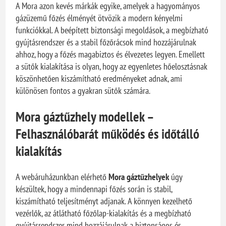
A Mora azon kevés márkák egyike, amelyek a hagyományos
gázüzemű főzés élményét ötvözik a modern kényelmi
funkciókkal. A beépített biztonsági megoldások, a megbízható
gyújtásrendszer és a stabil főzőrácsok mind hozzájárulnak
ahhoz, hogy a főzés magabiztos és élvezetes legyen. Emellett
a sütők kialakítása is olyan, hogy az egyenletes hőelosztásnak
köszönhetően kiszámítható eredményeket adnak, ami
különösen fontos a gyakran sütők számára.
Mora gáztűzhely modellek –
Felhasználóbarát működés és időtálló
kialakítás
A webáruházunkban elérhető
Mora gáztűzhelyek
úgy
készültek, hogy a mindennapi főzés során is stabil,
kiszámítható teljesítményt adjanak. A könnyen kezelhető
vezérlők, az átlátható főzőlap-kialakítás és a megbízható
gyújtásrendszer mind hozzájárulnak a biztonságos és