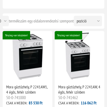
termékszám egy oldalon
rendezési szempont
Tényleg van készleten!
Tényleg van készleten!
Mora gáztűzhely, P 2241AW1,
Mora gáztűzhely, P 2241AW, 4
4 égős, fehér színben
égős, fehér színben
50-0-741000
50-0-741462
85 530 Ft
116 062 Ft
CSAK A WEBEN:
CSAK A WEBEN: