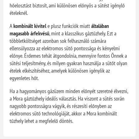
hőelosztást biztosít, ami különösen előnyös a sütést igénylő
ételeknél.
A
kombinált kivitel
e plusz funkciók miatt
általában
magasabb árfekvésű
, mint a klasszikus gáztűzhely. Ezt a
többletköltséget azonban sok felhasználó számára
ellensúlyozza az elektromos sütő pontossága és kényelmi
előnye. Érdemes tehát átgondolnia, mennyire fontos Önnek a
sütési teljesítmény, és milyen gyakran használja a sütőt olyan
ételek elkészítéséhez, amelyek különösen igénylik az
egyenletes hőt.
Ha a hagyományos gázüzem minden előnyét szeretné élvezni,
a Mora gáztűzhely ideális választás. Ha viszont a sütés során
nagyobb pontosságra vágyik, és részesíti előnyben az
elektromos sütő technológiáját, akkor a Mora kombinált
tűzhely lehet a megfelelő döntés.