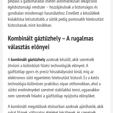
például a gázkimaradás esetén automatikusan lekapcsoló
égésbiztonsági rendszer – hozzájárulnak a biztonságos és
gondtalan mindennapi használathoz. Emellett a készülékek
kialakítása letisztultabb, a sütők pedig pontosabb hőelosztást
biztosítanak, mint korábban.
Kombinált gáztűzhely – A rugalmas
választás előnyei
A
kombinált gáztűzhely
azoknak készült, akik szeretnék
ötvözni a különböző főzési technológiák előnyeit. A
gázfőzőlap gyors és precíz hőszabályozást kínál, míg az
elektromos sütő egyenletes hőelosztást biztosít. Ez a ketős
technológia különösen praktikus olyan otthonokban, ahol a
sütési eredményeket szeretné stabilabbá tenni, ugyanakkor
nem szeretnék feladni a gázfőzőlap nyújtotta előnyöket.
A kombinált megoldások elsősorban azoknak ajánlhatók, akik
sokat főznek, változatos ételeket készítenek, és szeretnék