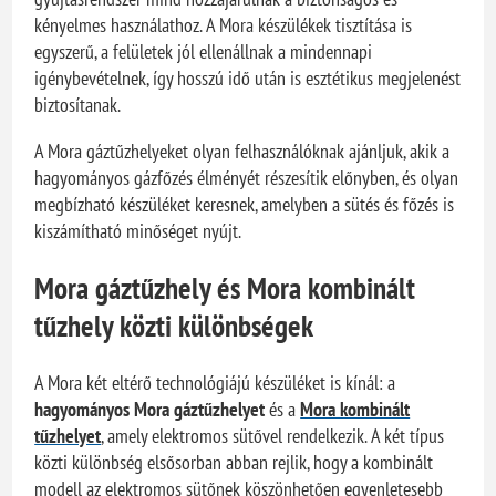
kényelmes használathoz. A Mora készülékek tisztítása is
egyszerű, a felületek jól ellenállnak a mindennapi
igénybevételnek, így hosszú idő után is esztétikus megjelenést
biztosítanak.
A Mora gáztűzhelyeket olyan felhasználóknak ajánljuk, akik a
hagyományos gázfőzés élményét részesítik előnyben, és olyan
megbízható készüléket keresnek, amelyben a sütés és főzés is
kiszámítható minőséget nyújt.
Mora gáztűzhely és Mora kombinált
tűzhely közti különbségek
A Mora két eltérő technológiájú készüléket is kínál: a
hagyományos Mora gáztűzhelyet
és a
Mora kombinált
tűzhelyet
, amely elektromos sütővel rendelkezik. A két típus
közti különbség elsősorban abban rejlik, hogy a kombinált
modell az elektromos sütőnek köszönhetően egyenletesebb