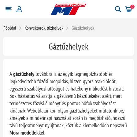
0
Főoldal
Konvektorok, tűzhelyek
Gáztűzhelyek
Gáztűzhelyek
A
gáztűzhely
továbbra is az egyik legmegbízhatóbb és
legkedveltebb főzési megoldás, hiszen gyors reakcióidőt,
egyszerű szabályozhatóságot és hatékony működést biztosít.
Sok háztartás választja a gázüzemű készülékeket azért, mert
természetes főzési élményt és pontos hőfokszabályozást
kínálnak. Weboldalunkon olyan gáztűzhelyeket mutatunk be,
amelyek a mindennapi használat során is megbízható, hosszú
távú teljesítményt nyújtanak, köztük a kiemelkedően népszerű
Mora modellekkel
.