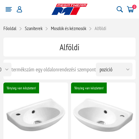
0
Főoldal
Szaniterek
Mosdók és kézmosók
Alföldi
Alföldi
termékszám egy oldalon
rendezési szempont
Tényleg van készleten!
Tényleg van készleten!