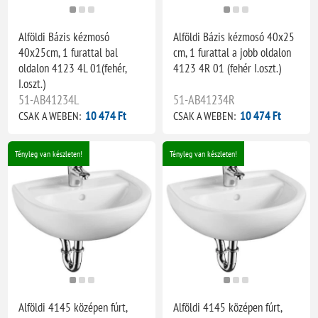
Alföldi Bázis kézmosó
Alföldi Bázis kézmosó 40x25
40x25cm, 1 furattal bal
cm, 1 furattal a jobb oldalon
oldalon 4123 4L 01(fehér,
4123 4R 01 (fehér I.oszt.)
I.oszt.)
51-AB41234L
51-AB41234R
10 474 Ft
10 474 Ft
CSAK A WEBEN:
CSAK A WEBEN:
Tényleg van készleten!
Tényleg van készleten!
Alföldi 4145 középen fúrt,
Alföldi 4145 középen fúrt,