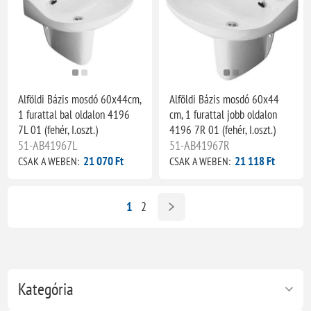
Alföldi Bázis mosdó 60x44cm,
Alföldi Bázis mosdó 60x44
1 furattal bal oldalon 4196
cm, 1 furattal jobb oldalon
7L 01 (fehér, I.oszt.)
4196 7R 01 (fehér, I.oszt.)
51-AB41967L
51-AB41967R
21 070 Ft
21 118 Ft
CSAK A WEBEN:
CSAK A WEBEN:
1
2
Kategória