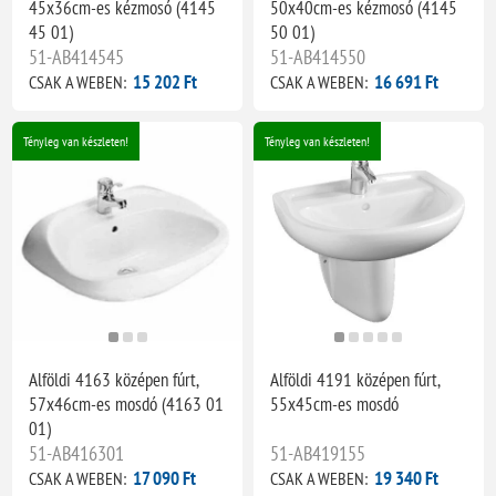
45x36cm-es kézmosó (4145
50x40cm-es kézmosó (4145
45 01)
50 01)
51-AB414545
51-AB414550
15 202 Ft
16 691 Ft
CSAK A WEBEN:
CSAK A WEBEN:
Tényleg van készleten!
Tényleg van készleten!
Alföldi 4163 középen fúrt,
Alföldi 4191 középen fúrt,
57x46cm-es mosdó (4163 01
55x45cm-es mosdó
01)
51-AB416301
51-AB419155
17 090 Ft
19 340 Ft
CSAK A WEBEN:
CSAK A WEBEN: