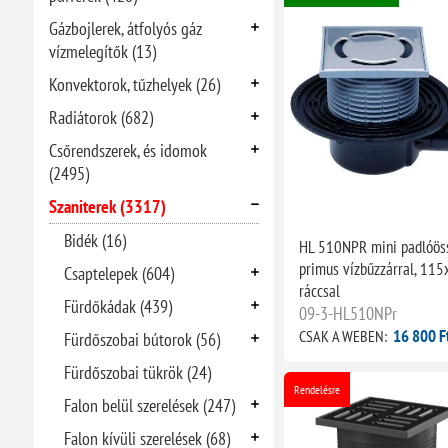
Gázbojlerek, átfolyós gáz
vízmelegítők (13)
Konvektorok, tűzhelyek (26)
Radiátorok (682)
Csőrendszerek, és idomok
(2495)
Szaniterek (3317)
Bidék (16)
HL 510NPR mini padlóöss
primus vízbűzzárral, 1
Csaptelepek (604)
ráccsal
Fürdőkádak (439)
09-3-HL510NPr
16 800 F
CSAK A WEBEN:
Fürdőszobai bútorok (56)
Fürdőszobai tükrök (24)
Rendelésre
Falon belül szerelések (247)
Falon kívüli szerelések (68)