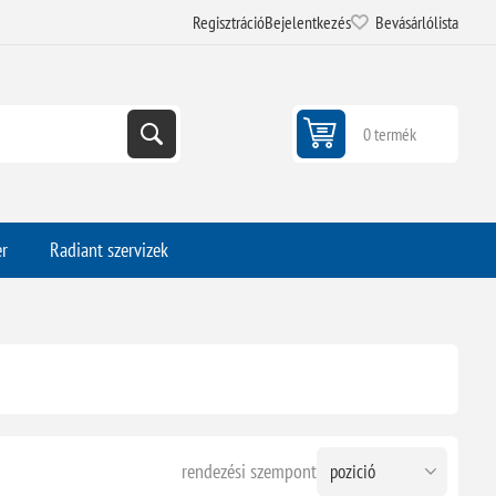
Regisztráció
Bejelentkezés
Bevásárlólista
0 termék
er
Radiant szervizek
rendezési szempont