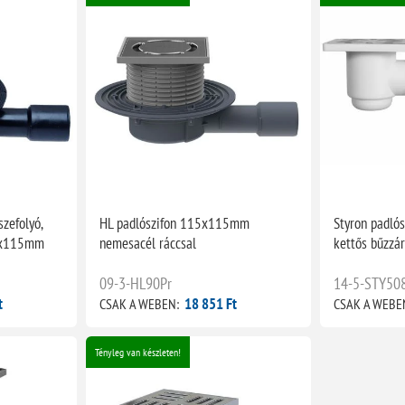
zefolyó,
HL padlószifon 115x115mm
Styron padló
15x115mm
nemesacél ráccsal
kettős bűzzár
09-3-HL90Pr
14-5-STY50
t
18 851 Ft
CSAK A WEBEN:
CSAK A WEBE
Tényleg van készleten!