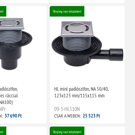
en!
Tényleg van készleten!
dlószifon,
HL mini padlószifon, NA 50/40,
s ráccsal
123x123 mm/115x115 mm
NA100)
NPr
09-3-HL510N
37 690 Ft
25 523 Ft
N:
CSAK A WEBEN:
en!
Tényleg van készleten!