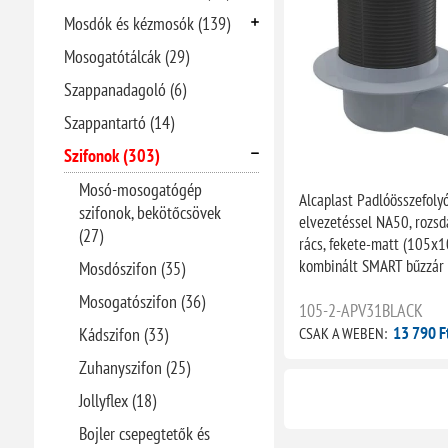
Mosdók és kézmosók (139)
Mosogatótálcák (29)
Szappanadagoló (6)
Szappantartó (14)
Szifonok (303)
Mosó-mosogatógép
Alcaplast Padlóösszefolyó
szifonok, bekötőcsövek
elvezetéssel NA50, rozs
(27)
rács, fekete-matt (105x
kombinált SMART bűzzár
Mosdószifon (35)
Mosogatószifon (36)
105-2-APV31BLACK
13 790 F
CSAK A WEBEN:
Kádszifon (33)
Zuhanyszifon (25)
Jollyflex (18)
Bojler csepegtetők és