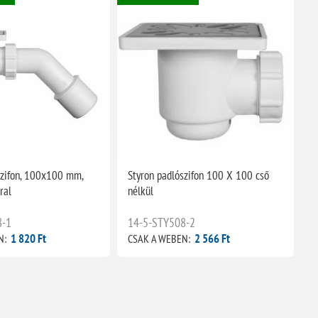
szifon, 100x100 mm,
Styron padlószifon 100 X 100 cső
ral
nélkül
8-1
14-5-STY508-2
1 820 Ft
2 566 Ft
N:
CSAK A WEBEN: