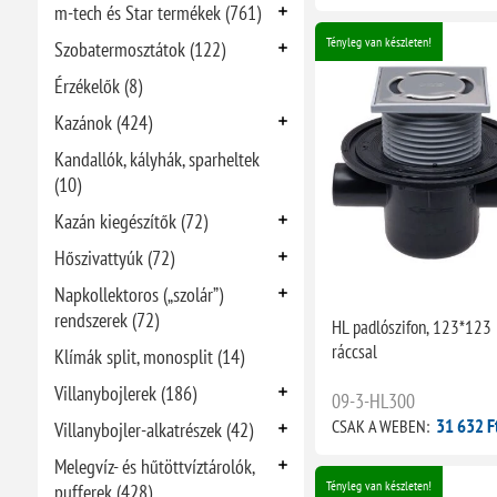
m-tech és Star termékek (761)
Tényleg van készleten!
Szobatermosztátok (122)
Érzékelők (8)
Kazánok (424)
Kandallók, kályhák, sparheltek
(10)
Kazán kiegészítők (72)
Hőszivattyúk (72)
Napkollektoros („szolár”)
rendszerek (72)
HL padlószifon, 123*123
ráccsal
Klímák split, monosplit (14)
Villanybojlerek (186)
09-3-HL300
31 632 F
CSAK A WEBEN:
Villanybojler-alkatrészek (42)
Melegvíz- és hűtöttvíztárolók,
Tényleg van készleten!
pufferek (428)