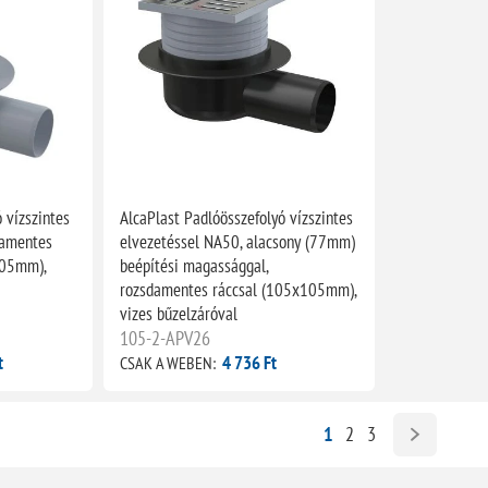
 vízszintes
AlcaPlast Padlóösszefolyó vízszintes
damentes
elvezetéssel NA50, alacsony (77mm)
105mm),
beépítési magassággal,
rozsdamentes ráccsal (105x105mm),
vizes bűzelzáróval
105-2-APV26
t
4 736 Ft
CSAK A WEBEN:
1
2
3