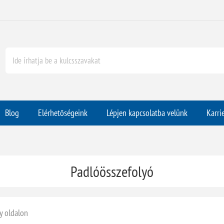
Blog
Elérhetőségeink
Lépjen kapcsolatba velünk
Karri
Padlóösszefolyó
y oldalon