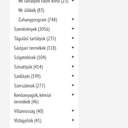
Wc tartályok falon kívül (23)
Wc ülőkék (83)
Zuhanyprogram (748)
Szerelvények (2056)
Tágulási tartályok (235)
Gázipari termékek (118)
Szigetelések (104)
Szivattyúk (414)
Szellőzés (199)
Szerszámok (277)
Kenőanyagok, kémiai
termékek (46)
Villamosság (40)
Vízlágyítók (41)