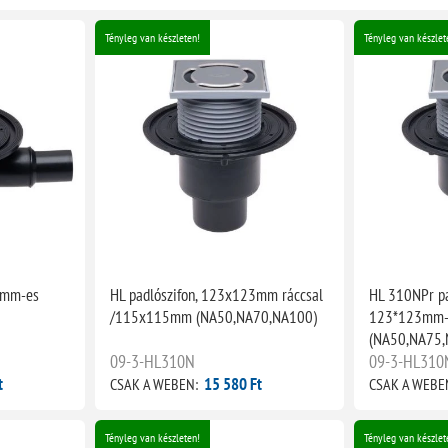
Tényleg van készleten!
Tényleg van készlet
 mm-es
HL padlószifon, 123x123mm ráccsal
HL 310NPr pa
/115x115mm (NA50,NA70,NA100)
123*123mm-e
(NA50,NA75,
09-3-HL310N
09-3-HL310
t
15 580 Ft
CSAK A WEBEN:
CSAK A WEBE
Tényleg van készleten!
Tényleg van készlet