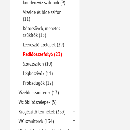
kondenzvíz szifonok (9)
Vizelde és bidé szifon
(11)
Kötőcsövek, menetes
szűkítők (15)
Leeresztő szelepek (29)
Padlóösszefolyó (23)
Szuezszifon (10)
Légbeszívók (11)
Próbadugók (12)
Vizelde szaniterek (13)
Wc öblítőszelepek (5)
Kiegészítő termékek (353)
WC szaniterek (134)