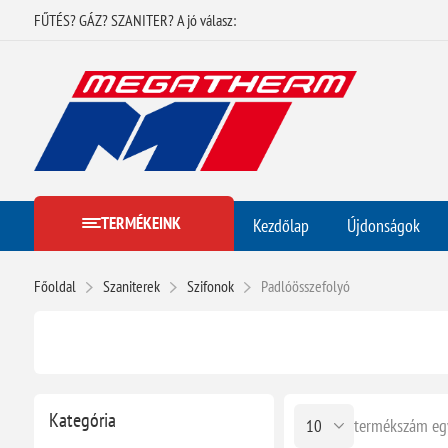
FŰTÉS? GÁZ? SZANITER? A jó válasz:
TERMÉKEINK
Kezdőlap
Újdonságok
Főoldal
Szaniterek
Szifonok
Padlóösszefolyó
Kategória
termékszám eg