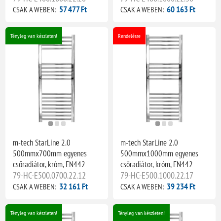
57 477 Ft
60 163 Ft
CSAK A WEBEN:
CSAK A WEBEN:
Tényleg van készleten!
Rendelésre
m-tech StarLine 2.0
m-tech StarLine 2.0
500mmx700mm egyenes
500mmx1000mm egyenes
csőradiátor, króm, EN442
csőradiátor, króm, EN442
79-HC-E500.0700.22.12
79-HC-E500.1000.22.17
32 161 Ft
39 234 Ft
CSAK A WEBEN:
CSAK A WEBEN:
Tényleg van készleten!
Tényleg van készleten!