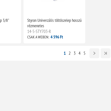
ep 3/8"
Styron Univerzális töltőszelep hosszú
rézmenetes
14-5-STY703-R
4 596 Ft
CSAK A WEBEN:
1
2
3
4
5