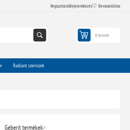
Regisztráció
Bejelentkezés
Bevásárlólista
0 termék
er
Radiant szervizek
Geberit termékek