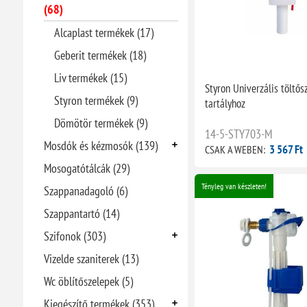
(68)
Alcaplast termékek (17)
Geberit termékek (18)
Liv termékek (15)
Styron Univerzális töltős
Styron termékek (9)
tartályhoz
Dömötör termékek (9)
14-5-STY703-M
Mosdók és kézmosók (139)
3 567 Ft
CSAK A WEBEN:
Mosogatótálcák (29)
Tényleg van készleten!
Szappanadagoló (6)
Szappantartó (14)
Szifonok (303)
Vizelde szaniterek (13)
Wc öblítőszelepek (5)
Kiegészítő termékek (353)