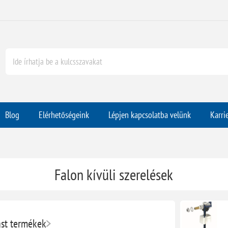
Blog
Elérhetőségeink
Lépjen kapcsolatba velünk
Karri
Falon kívüli szerelések
ast termékek