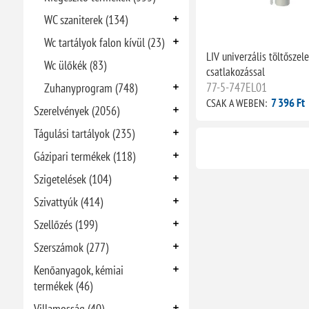
WC szaniterek (134)
Wc tartályok falon kívül (23)
LIV univerzális töltőszel
Wc ülőkék (83)
csatlakozással
77-5-747EL01
Zuhanyprogram (748)
7 396 Ft
CSAK A WEBEN:
Szerelvények (2056)
Tágulási tartályok (235)
Gázipari termékek (118)
Szigetelések (104)
Szivattyúk (414)
Szellőzés (199)
Szerszámok (277)
Kenőanyagok, kémiai
termékek (46)
Villamosság (40)