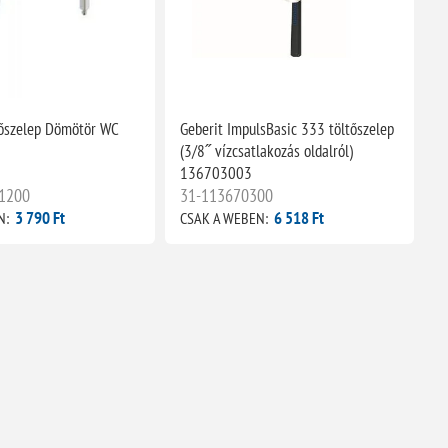
őszelep Dömötör WC
Geberit ImpulsBasic 333 töltőszelep
(3/8˝ vízcsatlakozás oldalról)
136703003
1200
31-113670300
3 790 Ft
6 518 Ft
N:
CSAK A WEBEN: