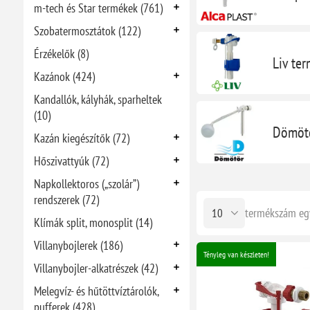
m-tech és Star termékek (761)
Szobatermosztátok (122)
Érzékelők (8)
Liv te
Kazánok (424)
Kandallók, kályhák, sparheltek
(10)
Dömötö
Kazán kiegészítők (72)
Hőszivattyúk (72)
Napkollektoros („szolár”)
rendszerek (72)
termékszám eg
Klímák split, monosplit (14)
Villanybojlerek (186)
Tényleg van készleten!
Villanybojler-alkatrészek (42)
Melegvíz- és hűtöttvíztárolók,
pufferek (428)