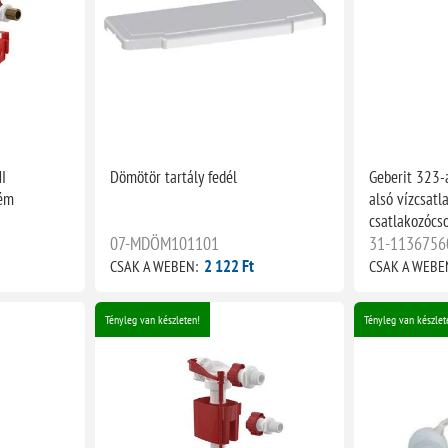
I
Dömötör tartály fedél
Geberit 323-a
fém
alsó vízcsatl
csatlakozócs
07-MDÖM101101
31-1136756
2 122 Ft
CSAK A WEBEN:
CSAK A WEBE
Tényleg van készleten!
Tényleg van készlet