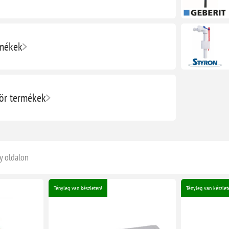
rmékek
r termékek
y oldalon
Tényleg van készleten!
Tényleg van készlet