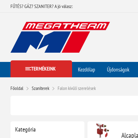
FŰTÉS? GÁZ? SZANITER? A jó válasz:
TERMÉKEINK
Kezdőlap
Újdonságok
Főoldal
Szaniterek
Falon kívüli szerelések
Kategória
Alcapl