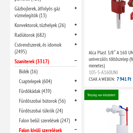
Gázbojlerek, átfolyós gáz
vízmelegítők (13)
Konvektorok, tűzhelyek (26)
Radiátorok (682)
Csőrendszerek, és idomok
(2495)
Alca Plast 3/8˝ A 160 UN
univerzális töltőszelep (
Szaniterek (3317)
menetes)
Bidék (16)
105-5-A160UNI
7 941 Ft
CSAK A WEBEN:
Csaptelepek (604)
Fürdőkádak (439)
Tényleg van készleten!
Fürdőszobai bútorok (56)
Fürdőszobai tükrök (24)
Falon belül szerelések (247)
Falon kívüli szerelések