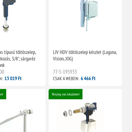
s típusú töltőszelep,
LIV HDV töltőszelep készlet (Laguna,
akozás, 3/8", sárgaréz
Vision, JOG)
onk
00
77-5-195933
13 019 Ft
6 466 Ft
N:
CSAK A WEBEN:
en!
Tényleg van készleten!