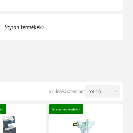
Styron termékek
rendezési szempont
en!
Tényleg van készleten!