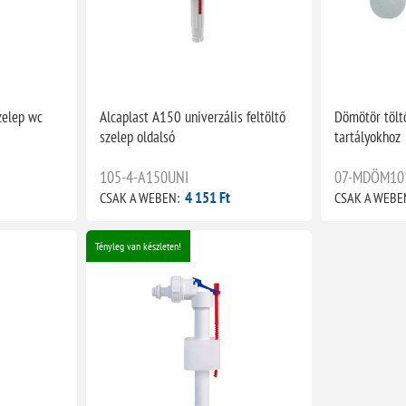
zelep wc
Alcaplast A150 univerzális feltöltő
Dömötör tölt
szelep oldalsó
tartályokhoz
105-4-A150UNI
07-MDÖM10
4 151 Ft
CSAK A WEBEN:
CSAK A WEBE
Tényleg van készleten!