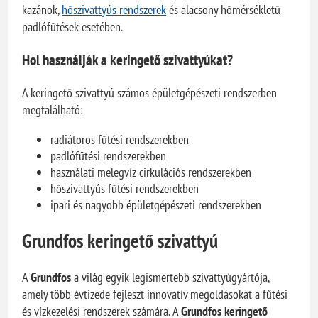
kazánok,
hőszivattyús rendszerek
és alacsony hőmérsékletű
padlófűtések esetében.
Hol használják a keringető szivattyúkat?
A keringető szivattyú számos épületgépészeti rendszerben
megtalálható:
radiátoros fűtési rendszerekben
padlófűtési rendszerekben
használati melegvíz cirkulációs rendszerekben
hőszivattyús fűtési rendszerekben
ipari és nagyobb épületgépészeti rendszerekben
Grundfos keringető szivattyú
A
Grundfos
a világ egyik legismertebb szivattyúgyártója,
amely több évtizede fejleszt innovatív megoldásokat a fűtési
és vízkezelési rendszerek számára. A
Grundfos keringető