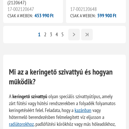
(2120647)
17-002120647
17-002120648
453 990 Ft
599 900 Ft
CSAK A WEBEN:
CSAK A WEBEN:
1
2
3
4
5
Mi az a keringető szivattyú és hogyan
működik?
A
keringető szivattyú
olyan speciális szivattyútípus, amely
zárt fűtési vagy hűtési rendszerekben a folyadék folyamatos
keringetéséért felel. Feladata, hogy a
kazánban
vagy
hőtermelő berendezésben felmelegített víz eljusson a
radiátorokhoz
, padlófűtési körökhöz vagy más hőleadókhoz,