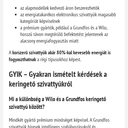
az alapmodellek kedvező áron beszerezhetők
az energiatakarékos elektronikus szivattyúk magasabb
kategóriát képviselnek
a prémium gyártók, például a Grundfos és a Wilo,
hosszú távon megtérülő befektetést jelentenek az
alacsony energiafogyasztás miatt
A
korszerű szivattyúk akár 80%-kal kevesebb energiát is
fogyaszthatnak
a régi típusokhoz képest.
GYIK – Gyakran ismételt kérdések a
keringető szivattyúkról
Mi a különbség a Wilo és a Grundfos keringető
szivattyú között?
Mindkét gyártó prémium minőséget képvisel. A Grundfos
szivattyúk híresek intelligens szabályozásukról és