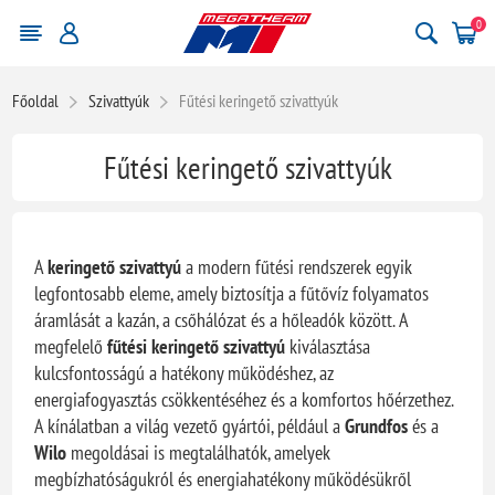
0
Főoldal
Szivattyúk
Fűtési keringető szivattyúk
Fűtési keringető szivattyúk
A
keringető szivattyú
a modern fűtési rendszerek egyik
legfontosabb eleme, amely biztosítja a fűtővíz folyamatos
áramlását a kazán, a csőhálózat és a hőleadók között. A
megfelelő
fűtési keringető szivattyú
kiválasztása
kulcsfontosságú a hatékony működéshez, az
energiafogyasztás csökkentéséhez és a komfortos hőérzethez.
A kínálatban a világ vezető gyártói, például a
Grundfos
és a
Wilo
megoldásai is megtalálhatók, amelyek
megbízhatóságukról és energiahatékony működésükről