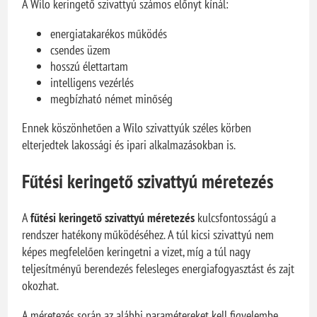
A Wilo keringető szivattyú számos előnyt kínál:
energiatakarékos működés
csendes üzem
hosszú élettartam
intelligens vezérlés
megbízható német minőség
Ennek köszönhetően a Wilo szivattyúk széles körben
elterjedtek lakossági és ipari alkalmazásokban is.
Fűtési keringető szivattyú méretezés
A
fűtési keringető szivattyú méretezés
kulcsfontosságú a
rendszer hatékony működéséhez. A túl kicsi szivattyú nem
képes megfelelően keringetni a vizet, míg a túl nagy
teljesítményű berendezés felesleges energiafogyasztást és zajt
okozhat.
A méretezés során az alábbi paramétereket kell figyelembe