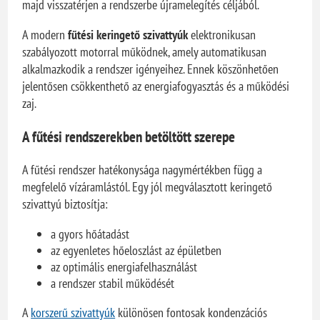
majd visszatérjen a rendszerbe újramelegítés céljából.
A modern
fűtési keringető szivattyúk
elektronikusan
szabályozott motorral működnek, amely automatikusan
alkalmazkodik a rendszer igényeihez. Ennek köszönhetően
jelentősen csökkenthető az energiafogyasztás és a működési
zaj.
A fűtési rendszerekben betöltött szerepe
A fűtési rendszer hatékonysága nagymértékben függ a
megfelelő vízáramlástól. Egy jól megválasztott keringető
szivattyú biztosítja:
a gyors hőátadást
az egyenletes hőeloszlást az épületben
az optimális energiafelhasználást
a rendszer stabil működését
A
korszerű szivattyúk
különösen fontosak kondenzációs