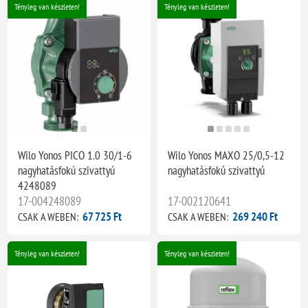
Tényleg van készleten!
Tényleg van készleten!
Wilo Yonos PICO 1.0 30/1-6
Wilo Yonos MAXO 25/0,5-12
nagyhatásfokú szivattyú
nagyhatásfokú szivattyú
4248089
17-004248089
17-002120641
67 725 Ft
269 240 Ft
CSAK A WEBEN:
CSAK A WEBEN:
Tényleg van készleten!
Tényleg van készleten!