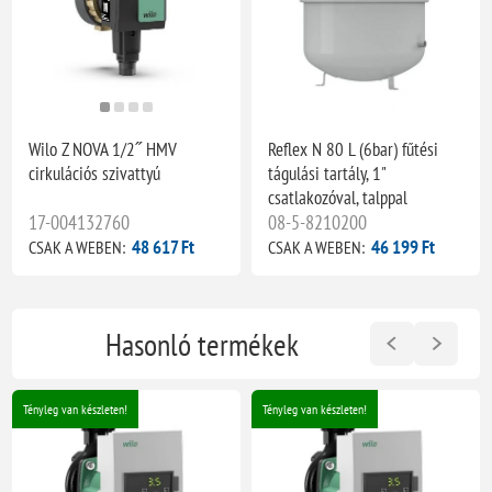
Wilo Z NOVA 1/2˝ HMV
Reflex N 80 L (6bar) fűtési
cirkulációs szivattyú
tágulási tartály, 1"
csatlakozóval, talppal
17-004132760
08-5-8210200
48 617 Ft
46 199 Ft
CSAK A WEBEN:
CSAK A WEBEN:
Hasonló termékek
Tényleg van készleten!
Tényleg van készleten!