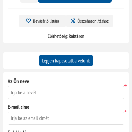
Bevásárló listára
Összehasonlításhoz
Elérhetőség:
Raktáron
Lépjen kapcsolatba velünk
Az Ön neve
*
E-mail címe
*