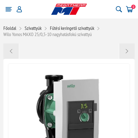
0
Főoldal
Szivattyúk
Fűtési keringető szivattyúk
Wilo Yonos MAXO 25/0,5-10 nagyhatásfokú szivattyú