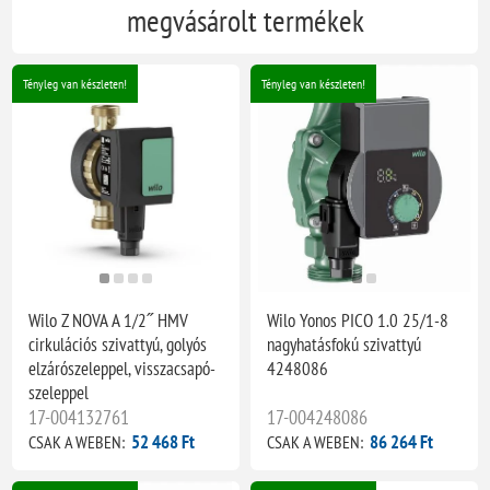
megvásárolt termékek
Tényleg van készleten!
Tényleg van készleten!
Wilo Z NOVA A 1/2˝ HMV
Wilo Yonos PICO 1.0 25/1-8
cirkulációs szivattyú, golyós
nagyhatásfokú szivattyú
elzárószeleppel, visszacsapó-
4248086
szeleppel
17-004132761
17-004248086
52 468 Ft
86 264 Ft
CSAK A WEBEN:
CSAK A WEBEN: