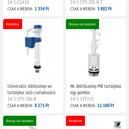
14-5-CSA10
14-5-STY-705-R-T
1 354 Ft
3 802 Ft
CSAK A WEBEN:
CSAK A WEBEN:
Rendelésre
Tényleg van készleten!
Univerzális töltőszelep wc
Wc öblítőszelep MB tartályhoz
tartályhoz alsó csatlakozású
egy gombos
14-5-STY-706-R
14-5-STY721
8 271 Ft
11 100 Ft
CSAK A WEBEN:
CSAK A WEBEN:
Tényleg van készleten!
Rendelésre