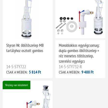
Styron Wc öblítőszelep MB
Monoblokkos egységcsomag:
tartályhoz osztott gombos
dupla gombos öblítőszelep +
réz menetes töltőszelep,
szerelési egységcs
14-5-STY722
14-5-STY732-R
5 814 Ft
9 488 Ft
CSAK A WEBEN:
CSAK A WEBEN:
Tényleg van készleten!