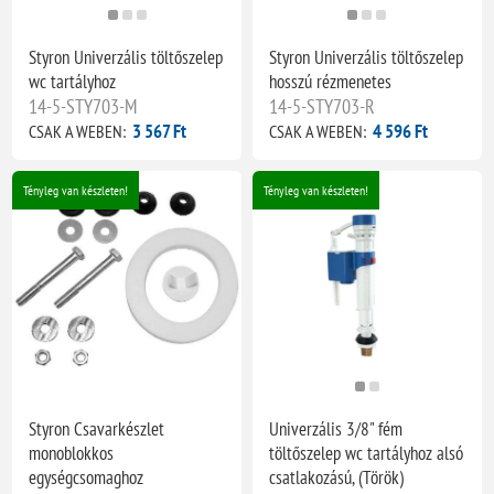
Styron Univerzális töltőszelep
Styron Univerzális töltőszelep
wc tartályhoz
hosszú rézmenetes
14-5-STY703-M
14-5-STY703-R
3 567 Ft
4 596 Ft
CSAK A WEBEN:
CSAK A WEBEN:
Tényleg van készleten!
Tényleg van készleten!
Styron Csavarkészlet
Univerzális 3/8" fém
monoblokkos
töltőszelep wc tartályhoz alsó
egységcsomaghoz
csatlakozású, (Török)