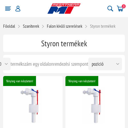
0
Főoldal
Szaniterek
Falon kívüli szerelések
Styron termékek
Styron termékek
termékszám egy oldalon
rendezési szempont
Tényleg van készleten!
Tényleg van készleten!