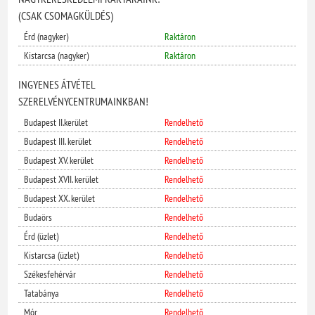
(CSAK CSOMAGKÜLDÉS)
Érd (nagyker)
Raktáron
Kistarcsa (nagyker)
Raktáron
INGYENES ÁTVÉTEL
SZERELVÉNYCENTRUMAINKBAN!
Budapest II.kerület
Rendelhető
Budapest III. kerület
Rendelhető
Budapest XV. kerület
Rendelhető
Budapest XVII. kerület
Rendelhető
Budapest XX. kerület
Rendelhető
Budaörs
Rendelhető
Érd (üzlet)
Rendelhető
Kistarcsa (üzlet)
Rendelhető
Székesfehérvár
Rendelhető
Tatabánya
Rendelhető
Mór
Rendelhető