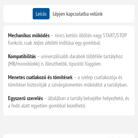
Leírás
Lépjen kapcsolatba velünk
Mechanikus működés
– nincs kettős öblítés vagy START/STOP
funkció, csak
teljes öblítés
indítása egy gombbal.
Kompatibilitás
– univerzálisabb darabok többféle tartályhoz
(MB/monoblokk) is illeszthetők, típustól függően.
Menetes csatlakozó és tömítések
– a szelep csatlakozója és
tömítései biztosítják a szivárgásmentes működést a tartályban.
Egyszerű szerelés
– általában a tartály belsejébe helyezhető, és
a fedő alatt egyetlen gombbal kezelhető.