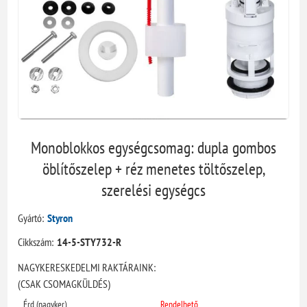
Monoblokkos egységcsomag: dupla gombos
öblítőszelep + réz menetes töltőszelep,
szerelési egységcs
Gyártó:
Styron
Cikkszám:
14-5-STY732-R
NAGYKERESKEDELMI RAKTÁRAINK:
(CSAK CSOMAGKÜLDÉS)
Érd (nagyker)
Rendelhető