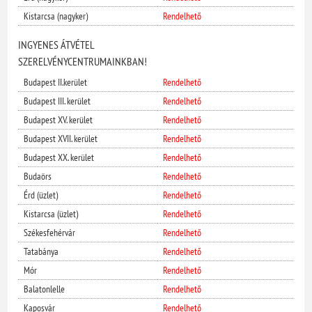
Kistarcsa (nagyker)
Rendelhető
INGYENES ÁTVÉTEL
SZERELVÉNYCENTRUMAINKBAN!
Budapest II.kerület
Rendelhető
Budapest III. kerület
Rendelhető
Budapest XV. kerület
Rendelhető
Budapest XVII. kerület
Rendelhető
Budapest XX. kerület
Rendelhető
Budaörs
Rendelhető
Érd (üzlet)
Rendelhető
Kistarcsa (üzlet)
Rendelhető
Székesfehérvár
Rendelhető
Tatabánya
Rendelhető
Mór
Rendelhető
Balatonlelle
Rendelhető
Kaposvár
Rendelhető