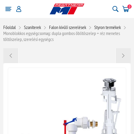
0
Főoldal
Szaniterek
Falon kívüli szerelések
Styron termékek
Monoblokkos egységcsomag: dupla gombos öblítőszelep + réz menetes
töltőszelep, szerelési egységcs