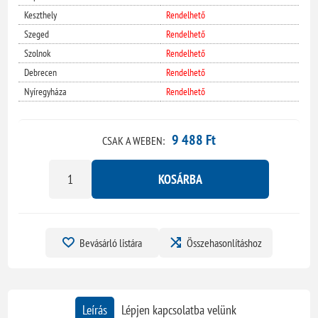
Keszthely
Rendelhető
Szeged
Rendelhető
Szolnok
Rendelhető
Debrecen
Rendelhető
Nyíregyháza
Rendelhető
9 488 Ft
CSAK A WEBEN:
KOSÁRBA
Bevásárló listára
Összehasonlításhoz
Leírás
Lépjen kapcsolatba velünk