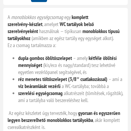
A
monoblokkos egységcsomag
egy
komplett
szerelvény‑készlet
, amelyet
WC tartályok belső
szerelvényeként
használnak — tipikusan
monoblokkos típusú
tartályokhoz
(amikben az egész tartály egy egységet alkot).
Ez a csomag tartalmazza a:
dupla gombos öblítőszelepet
– amely
kétféle öblítési
mennyiséget
(kis/eco és nagy/standard) tesz lehetővé
egyetlen vezérlőpanel segítségével, és
réz menetes töltőszelepet (3/8″ csatlakozással)
– ami a
víz beáramlását vezérli
a WC‑tartályba; továbbá a
szerelési egységcsomag
alkatrészeit (tömítések, rögzítők),
ami a tartályba való beszereléshez kell.
Az egész készletet úgy tervezték, hogy
gyorsan és egyszerűen
legyen beszerelhető monoblokkos tartályokba
, akár komplett
cserealkatrészként is.