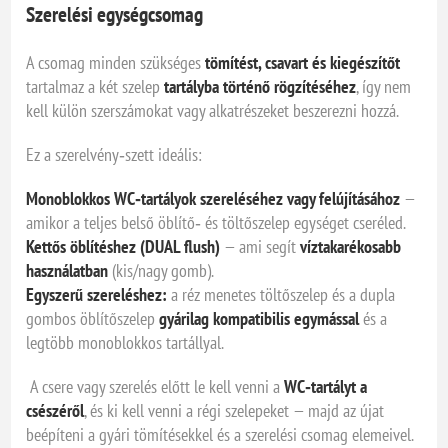
Szerelési egységcsomag
A csomag minden szükséges
tömítést, csavart és kiegészítőt
tartalmaz a két szelep
tartályba történő rögzítéséhez
, így nem
kell külön szerszámokat vagy alkatrészeket beszerezni hozzá.
Ez a szerelvény‑szett ideális:
Monoblokkos WC‑tartályok szereléséhez vagy felújításához
—
amikor a teljes belső öblítő‑ és töltőszelep egységet cseréled.
Kettős öblítéshez (DUAL flush)
— ami segít
víztakarékosabb
használatban
(kis/nagy gomb).
Egyszerű szereléshez:
a réz menetes töltőszelep és a dupla
gombos öblítőszelep
gyárilag kompatibilis egymással
és a
legtöbb monoblokkos tartállyal.
A csere vagy szerelés előtt le kell venni a
WC‑tartályt a
csészéről
, és ki kell venni a régi szelepeket — majd az újat
beépíteni a gyári tömítésekkel és a szerelési csomag elemeivel.