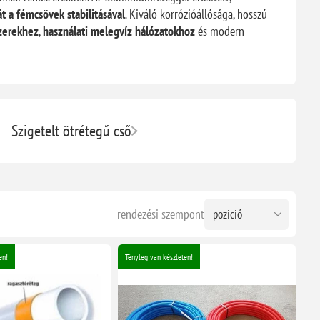
 a fémcsövek stabilitásával
. Kiváló korrózióállósága, hosszú
szerekhez
,
használati melegvíz hálózatokhoz
és modern
Szigetelt ötrétegű cső
rendezési szempont
en!
Tényleg van készleten!