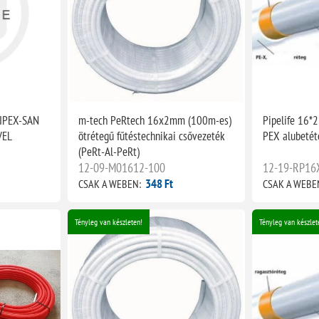
RIPEX-SAN
m-tech PeRtech 16x2mm (100m-es)
Pipelife 16*
VEL
ötrétegű fűtéstechnikai csővezeték
PEX alubetét
(PeRt-Al-PeRt)
12-09-M01612-100
12-19-RP16
348 Ft
CSAK A WEBEN:
CSAK A WEBE
Tényleg van készleten!
Tényleg van készlet