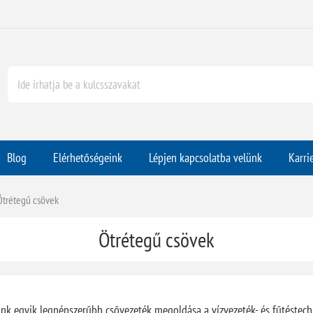
Blog
Elérhetőségeink
Lépjen kapcsolatba velünk
Karri
Ötrétegű csövek
Ötrétegű csövek
nk egyik legnépszerűbb csővezeték megoldása a vízvezeték- és fűtéstechn