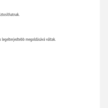
iztosíthatnak.
k legelterjedtebb megoldásává váltak.