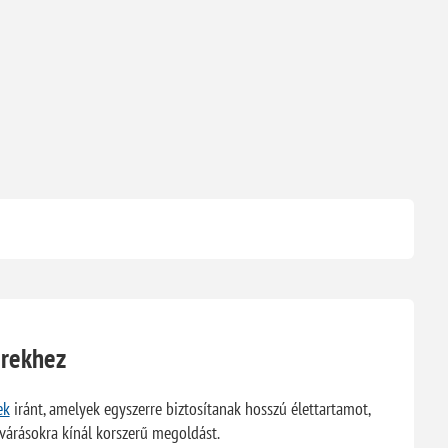
erekhez
ek
iránt, amelyek egyszerre biztosítanak hosszú élettartamot,
lvárásokra kínál korszerű megoldást.