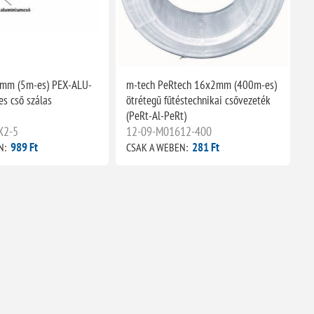
2mm (5m-es) PEX-ALU-
m-tech PeRtech 16x2mm (400m-es)
es cső szálas
ötrétegű fűtéstechnikai csővezeték
(PeRt-Al-PeRt)
X2-5
12-09-M01612-400
989 Ft
281 Ft
N:
CSAK A WEBEN: