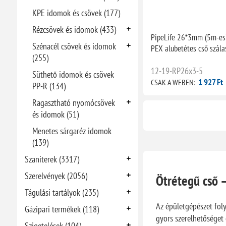
KPE idomok és csövek (177)
Rézcsövek és idomok (433)
PipeLife 26*3mm (5m-es
Szénacél csövek és idomok
PEX alubetétes cső szála
(255)
12-19-RP26x3-5
Süthető idomok és csövek
1 927 Ft
CSAK A WEBEN:
PP-R (134)
Ragasztható nyomócsövek
és idomok (51)
Menetes sárgaréz idomok
(139)
Szaniterek (3317)
Szerelvények (2056)
Ötrétegű cső 
Tágulási tartályok (235)
Az épületgépészet fol
Gázipari termékek (118)
gyors szerelhetőséget 
Szigetelések (104)