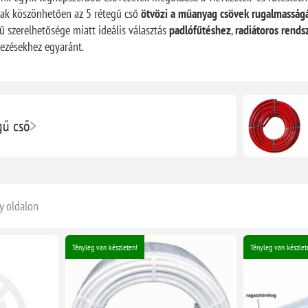
nak köszönhetően az 5 rétegű cső
ötvözi a műanyag csövek rugalmasságát
ű szerelhetősége miatt ideális választás
padlófűtéshez
,
radiátoros rend
lezésekhez egyaránt.
gű cső
y oldalon
Tényleg van készleten!
Tényleg van készlet