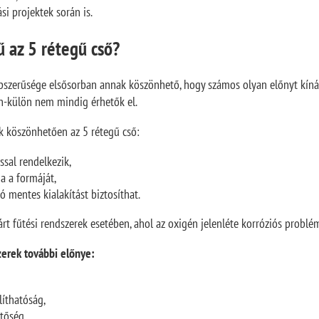
ási projektek során is.
 az 5 rétegű cső?
épszerűsége elsősorban annak köszönhető, hogy számos olyan előnyt kí
n-külön nem mindig érhetők el.
 köszönhetően az 5 rétegű cső:
ssal rendelkezik,
a a formáját,
ó mentes kialakítást biztosíthat.
rt fűtési rendszerek esetében, ahol az oxigén jelenléte korróziós problé
erek további előnye:
,
líthatóság,
etőség,