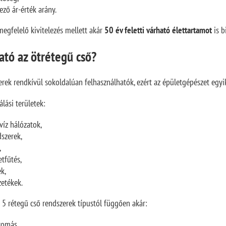
ező ár-érték arány.
egfelelő kivitelezés mellett akár
50 év feletti várható élettartamot
is b
ató az ötrétegű cső?
rek rendkívül sokoldalúan felhasználhatók, ezért az épületgépészet egyi
lási területek:
víz hálózatok,
dszerek,
,
etfűtés,
ek,
zetékek.
5 rétegű cső rendszerek típustól függően akár:
yomás,