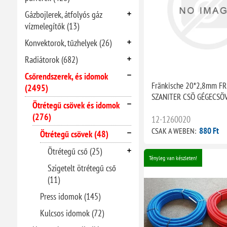
Gázbojlerek, átfolyós gáz
vízmelegítők (13)
Konvektorok, tűzhelyek (26)
Radiátorok (682)
Csőrendszerek, és idomok
Fränkische 20*2,8mm F
(2495)
SZANITER CSÖ GÉGECSÖ
Ötrétegű csövek és idomok
(276)
12-1260020
880 Ft
CSAK A WEBEN:
Ötrétegű csövek (48)
Ötrétegű cső (25)
Tényleg van készleten!
Szigetelt ötrétegű cső
(11)
Press idomok (145)
Kulcsos idomok (72)