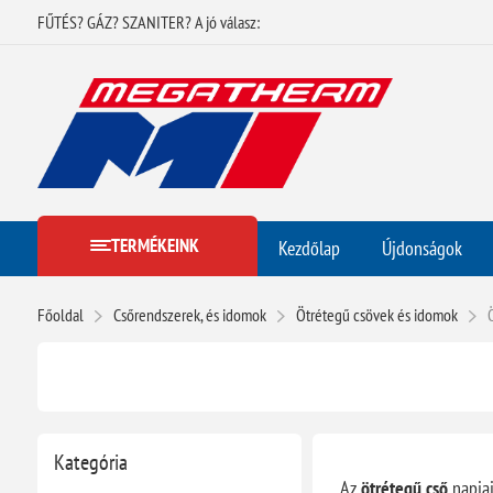
FŰTÉS? GÁZ? SZANITER? A jó válasz:
TERMÉKEINK
Kezdőlap
Újdonságok
Főoldal
Csőrendszerek, és idomok
Ötrétegű csövek és idomok
Kategória
Az
ötrétegű cső
napjai