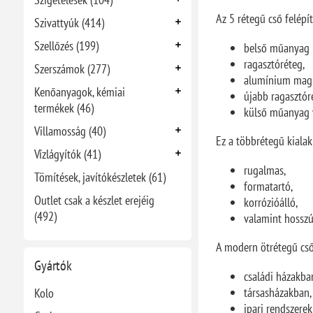
Az 5 rétegű cső felépít
Szivattyúk (414)
Szellőzés (199)
belső műanyag 
ragasztóréteg,
Szerszámok (277)
alumínium mag
Kenőanyagok, kémiai
újabb ragasztór
termékek (46)
külső műanyag 
Villamosság (40)
Ez a többrétegű kialak
Vízlágyítók (41)
rugalmas,
Tömítések, javítókészletek (61)
formatartó,
Outlet csak a készlet erejéig
korrózióálló,
(492)
valamint hosszú
A modern ötrétegű cső
Gyártók
családi házakba
társasházakban
Kolo
ipari rendszere