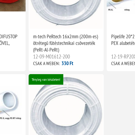
DIFUSTOP
m-tech PeRtech 16x2mm (200m-es)
Pipelife 20*
ÖVEL,
ötrétegű fűtéstechnikai csővezeték
PEX alubetét
(PeRt-Al-PeRt)
12-09-M01612-200
12-19-RP20
330 Ft
CSAK A WEBEN:
CSAK A WEBE
Tényleg van készleten!