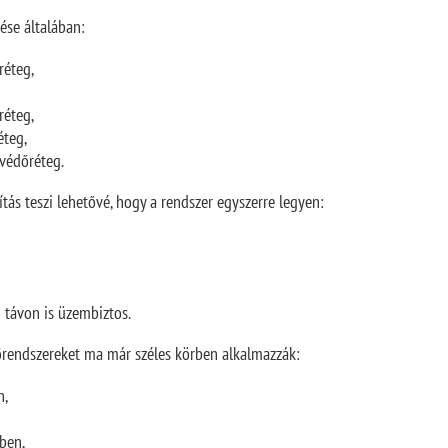
ése általában:
réteg,
réteg,
éteg,
védőréteg.
ítás teszi lehetővé, hogy a rendszer egyszerre legyen:
 távon is üzembiztos.
rendszereket ma már széles körben alkalmazzák:
n,
,
kben,