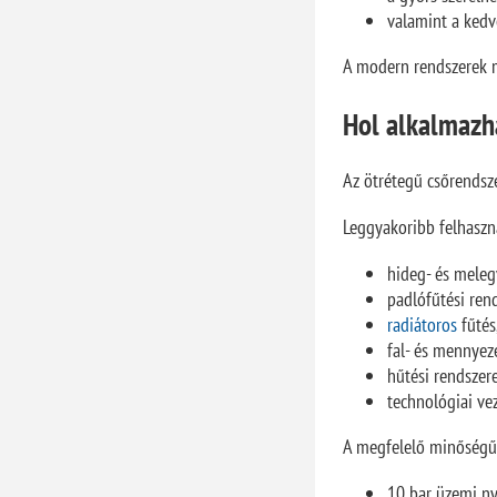
valamint a kedv
A modern rendszerek m
Hol alkalmazh
Az ötrétegű csőrendsze
Leggyakoribb felhaszná
hideg- és meleg
padlófűtési ren
radiátoros
fűtés
fal- és mennyez
hűtési rendszer
technológiai ve
A megfelelő minőségű 
10 bar üzemi n