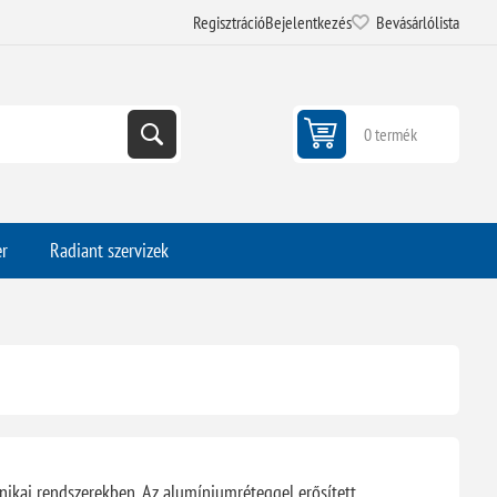
Regisztráció
Bejelentkezés
Bevásárlólista
0 termék
er
Radiant szervizek
ikai rendszerekben. Az alumíniumréteggel erősített,