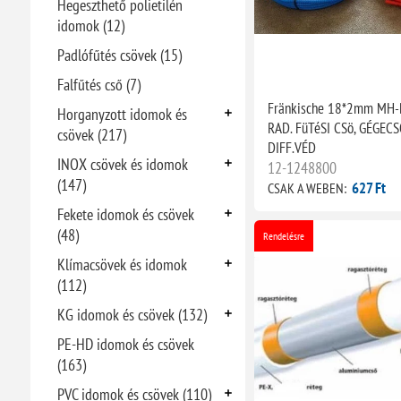
Hegeszthető polietilén
idomok (12)
Padlófűtés csövek (15)
Falfűtés cső (7)
Fränkische 18*2mm MH-
Horganyzott idomok és
RAD. FüTéSI CSö, GÉGECS
csövek (217)
DIFF.VÉD
INOX csövek és idomok
12-1248800
(147)
627 Ft
CSAK A WEBEN:
Fekete idomok és csövek
(48)
Rendelésre
Klímacsövek és idomok
(112)
KG idomok és csövek (132)
PE-HD idomok és csövek
(163)
PVC idomok és csövek (110)