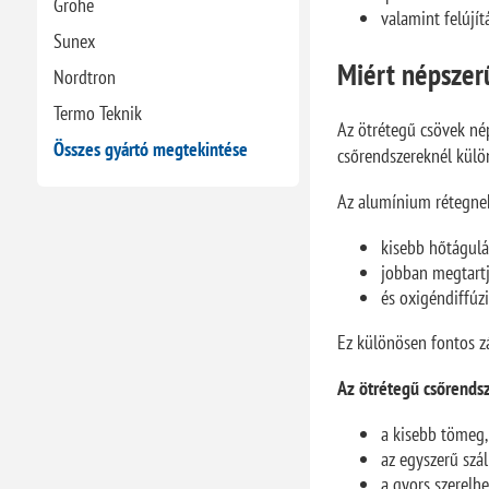
Grohe
valamint felújít
Sunex
Miért népszerű
Nordtron
Termo Teknik
Az ötrétegű csövek n
Összes gyártó megtekintése
csőrendszereknél külö
Az alumínium rétegnek
kisebb hőtágulá
jobban megtartj
és oxigéndiffúzi
Ez különösen fontos zá
Az ötrétegű csőrendsz
a kisebb tömeg
az egyszerű szál
a gyors szerelh