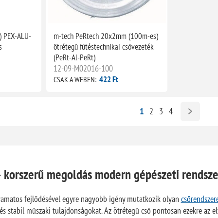
) PEX-ALU-
m-tech PeRtech 20x2mm (100m-es)
s
ötrétegű fűtéstechnikai csővezeték
(PeRt-Al-PeRt)
12-09-M02016-100
422 Ft
CSAK A WEBEN:
1
2
3
4
– korszerű megoldás modern gépészeti rendsz
yamatos fejlődésével egyre nagyobb igény mutatkozik olyan
csőrendszer
és stabil műszaki tulajdonságokat. Az ötrétegű cső pontosan ezekre az e