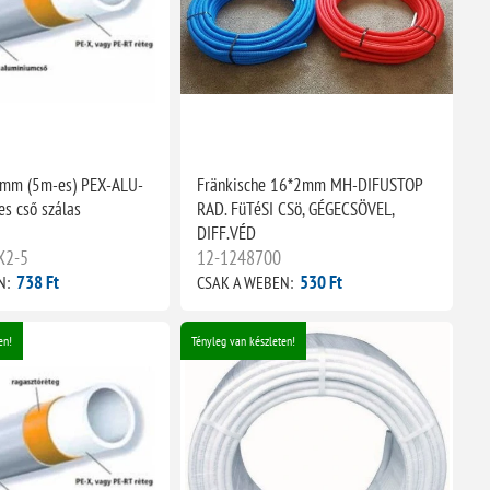
2mm (5m-es) PEX-ALU-
Fränkische 16*2mm MH-DIFUSTOP
es cső szálas
RAD. FüTéSI CSö, GÉGECSÖVEL,
DIFF.VÉD
X2-5
12-1248700
738 Ft
530 Ft
N:
CSAK A WEBEN:
en!
Tényleg van készleten!