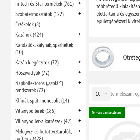
m-tech és Star termékek (761)
többrétegű kialakítás
élettartama és egyszer
Szobatermosztátok (122)
épületgépészeti kivite
Érzékelők (8)
Kazánok (424)
Kandallók, kályhák, sparheltek
(10)
Ötréte
Kazán kiegészítők (72)
Hőszivattyúk (72)
Napkollektoros („szolár”)
rendszerek (72)
termékszám eg
Klímák split, monosplit (14)
Villanybojlerek (186)
Tényleg van készleten!
Villanybojler-alkatrészek (42)
Melegvíz- és hűtöttvíztárolók,
pufferek (428)