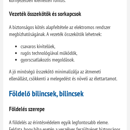
környezetben kiemelten fontos.
Vezeték összekötők és sorkapcsok
A biztonságos kötés alapfeltétele az elektromos rendszer
megbízhatóságának. A vezeték összekötők lehetnek:
csavaros kivitelűek,
rugós technológiával működők,
gyorscsatlakozós megoldások.
A jó minőségű összekötő minimalizálja az átmeneti
ellenállást, csökkenti a melegedést és növeli az élettartamot.
Földelő bilincsek, bilincsek
Földelés szerepe
A földelés az érintésvédelem egyik legfontosabb eleme.
Feldata, hogy hiba esetén a veszélyes feszültséget biztonságos