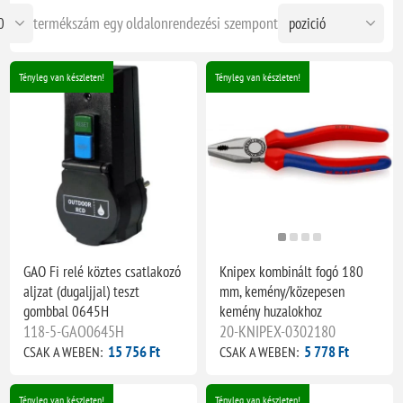
termékszám egy oldalon
rendezési szempont
Tényleg van készleten!
Tényleg van készleten!
GAO Fi relé köztes csatlakozó
Knipex kombinált fogó 180
aljzat (dugaljjal) teszt
mm, kemény/közepesen
gombbal 0645H
kemény huzalokhoz
118-5-GAO0645H
20-KNIPEX-0302180
15 756 Ft
5 778 Ft
CSAK A WEBEN:
CSAK A WEBEN:
Tényleg van készleten!
Tényleg van készleten!