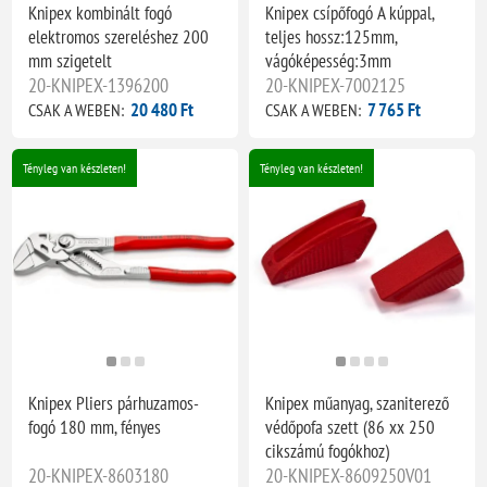
Knipex kombinált fogó
Knipex csípőfogó A kúppal,
elektromos szereléshez 200
teljes hossz:125mm,
mm szigetelt
vágóképesség:3mm
20-KNIPEX-1396200
20-KNIPEX-7002125
20 480 Ft
7 765 Ft
CSAK A WEBEN:
CSAK A WEBEN:
Tényleg van készleten!
Tényleg van készleten!
Knipex Pliers párhuzamos-
Knipex műanyag, szaniterező
fogó 180 mm, fényes
védőpofa szett (86 xx 250
cikszámú fogókhoz)
20-KNIPEX-8603180
20-KNIPEX-8609250V01