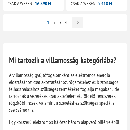
16 890 Ft
5 410 Ft
CSAK A WEBEN:
CSAK A WEBEN:
1
2
3
4
Mi tartozik a villamosság kategóriába?
A villamosság gyűjtőfogalomként az elektromos energia
elosztásához, csatlakoztatásához, rögzítéséhez és biztonságos
felhasználásához szükséges termékeket foglalja magában. Ide
tartoznak a vezetékek, csatlakozóelemek, földelő rendszerek,
rögzítőbilincsek, valamint a szereléshez szükséges speciális
szerszámok is.
Egy korszerű elektromos hálózat három alapvető pillérre épül: