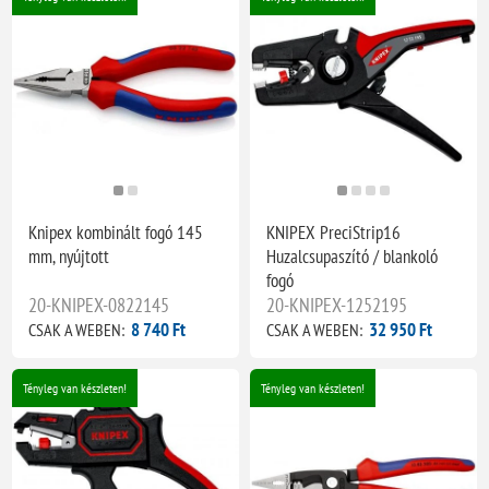
Knipex kombinált fogó 145
KNIPEX PreciStrip16
mm, nyújtott
Huzalcsupaszító / blankoló
fogó
20-KNIPEX-0822145
20-KNIPEX-1252195
8 740 Ft
32 950 Ft
CSAK A WEBEN:
CSAK A WEBEN:
Tényleg van készleten!
Tényleg van készleten!