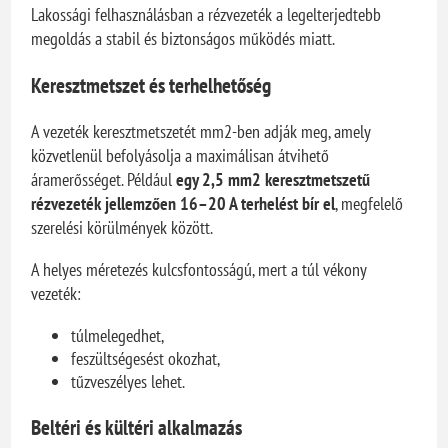
Lakossági felhasználásban a rézvezeték a legelterjedtebb
megoldás a stabil és biztonságos működés miatt.
Keresztmetszet és terhelhetőség
A vezeték keresztmetszetét mm2-ben adják meg, amely
közvetlenül befolyásolja a maximálisan átvihető
áramerősséget. Például
egy 2,5 mm2 keresztmetszetű
rézvezeték jellemzően 16–20 A terhelést bír el
, megfelelő
szerelési körülmények között.
A helyes méretezés kulcsfontosságú, mert a túl vékony
vezeték:
túlmelegedhet,
feszültségesést okozhat,
tűzveszélyes lehet.
Beltéri és kültéri alkalmazás