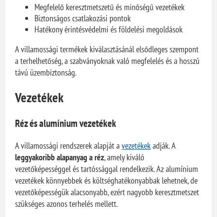
Megfelelő keresztmetszetű és minőségű vezetékek
Biztonságos csatlakozási pontok
Hatékony érintésvédelmi és földelési megoldások
A villamossági termékek kiválasztásánál elsődleges szempont
a terhelhetőség, a szabványoknak való megfelelés és a hosszú
távú üzembiztonság.
Vezetékek
Réz és alumínium vezetékek
A villamossági rendszerek alapját a
vezetékek
adják. A
leggyakoribb alapanyag a réz
, amely kiváló
vezetőképességgel és tartóssággal rendelkezik. Az alumínium
vezetékek könnyebbek és költséghatékonyabbak lehetnek, de
vezetőképességük alacsonyabb, ezért nagyobb keresztmetszet
szükséges azonos terhelés mellett.