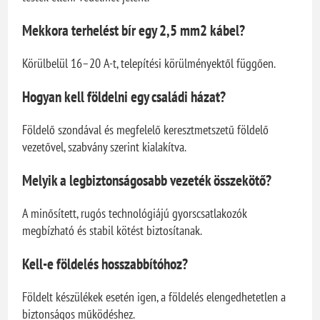
Mekkora terhelést bír egy 2,5 mm2 kábel?
Körülbelül 16–20 A-t, telepítési körülményektől függően.
Hogyan kell földelni egy családi házat?
Földelő szondával és megfelelő keresztmetszetű földelő
vezetővel, szabvány szerint kialakítva.
Melyik a legbiztonságosabb vezeték összekötő?
A minősített, rugós technológiájú gyorscsatlakozók
megbízható és stabil kötést biztosítanak.
Kell-e földelés hosszabbítóhoz?
Földelt készülékek esetén igen, a földelés elengedhetetlen a
biztonságos működéshez.