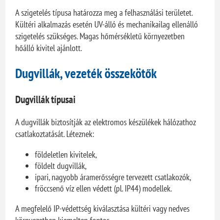
A szigetelés típusa határozza meg a felhasználási területet.
Kültéri alkalmazás esetén UV-álló és mechanikailag ellenálló
szigetelés szükséges. Magas hőmérsékletű környezetben
hőálló kivitel ajánlott.
Dugvillák, vezeték összekötők
Dugvillák típusai
A dugvillák biztosítják az elektromos készülékek hálózathoz
csatlakoztatását. Léteznek:
földeletlen kivitelek,
földelt dugvillák,
ipari, nagyobb áramerősségre tervezett csatlakozók,
fröccsenő víz ellen védett (pl. IP44) modellek.
A megfelelő IP-védettség kiválasztása kültéri vagy nedves