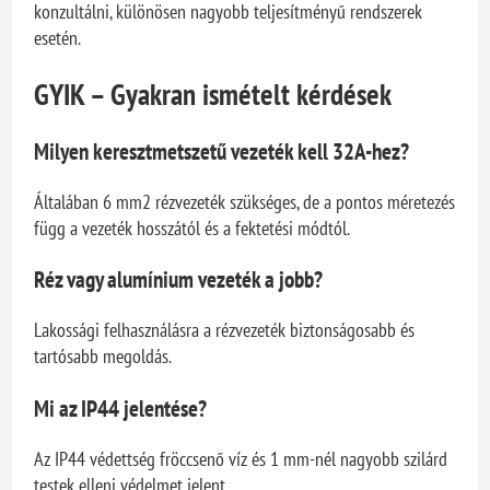
konzultálni, különösen nagyobb teljesítményű rendszerek
esetén.
GYIK – Gyakran ismételt kérdések
Milyen keresztmetszetű vezeték kell 32A-hez?
Általában 6 mm2 rézvezeték szükséges, de a pontos méretezés
függ a vezeték hosszától és a fektetési módtól.
Réz vagy alumínium vezeték a jobb?
Lakossági felhasználásra a rézvezeték biztonságosabb és
tartósabb megoldás.
Mi az IP44 jelentése?
Az IP44 védettség fröccsenő víz és 1 mm-nél nagyobb szilárd
testek elleni védelmet jelent.