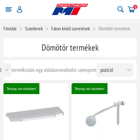
0
Főoldal
Szaniterek
Falon kívüli szerelések
Dömötör termékek
Dömötör termékek
termékszám egy oldalon
rendezési szempont
Tényleg van készleten!
Tényleg van készleten!