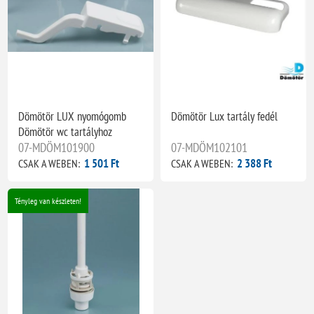
Dömötör LUX nyomógomb
Dömötör Lux tartály fedél
Dömötör wc tartályhoz
07-MDÖM101900
07-MDÖM102101
1 501 Ft
2 388 Ft
CSAK A WEBEN:
CSAK A WEBEN:
Tényleg van készleten!