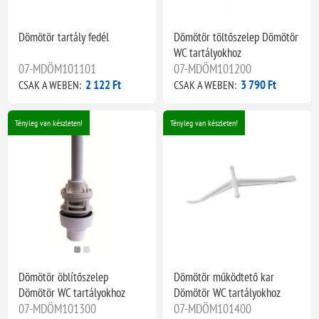
Dömötör tartály fedél
Dömötör töltőszelep Dömötör
WC tartályokhoz
07-MDÖM101101
07-MDÖM101200
2 122 Ft
3 790 Ft
CSAK A WEBEN:
CSAK A WEBEN:
Tényleg van készleten!
Tényleg van készleten!
Dömötör öblítőszelep
Dömötör működtető kar
Dömötör WC tartályokhoz
Dömötör WC tartályokhoz
07-MDÖM101300
07-MDÖM101400