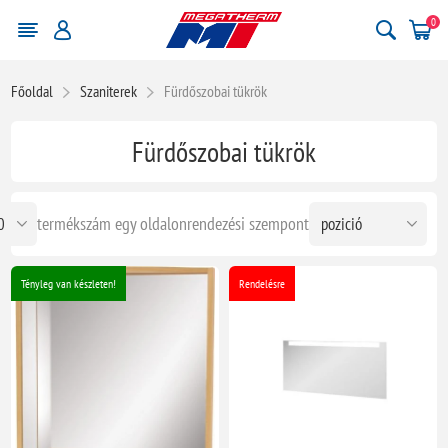
0
Főoldal
Szaniterek
Fürdőszobai tükrök
Fürdőszobai tükrök
termékszám egy oldalon
rendezési szempont
Tényleg van készleten!
Rendelésre