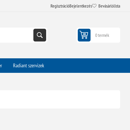
Regisztráció
Bejelentkezés
Bevásárlólista
0 termék
er
Radiant szervizek