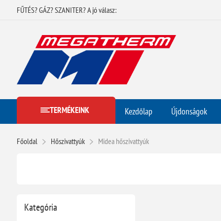
FŰTÉS? GÁZ? SZANITER? A jó válasz:
TERMÉKEINK
Kezdőlap
Újdonságok
Főoldal
Hőszivattyúk
Midea hőszivattyúk
Kategória