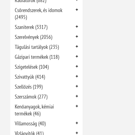
Radiátorok (682)
Csőrendszerek, és idomok
(2495)
Szaniterek (3317)
Szerelvények (2056)
Tágulási tartályok (235)
Gázipari termékek (118)
Szigetelések (104)
Szivattyúk (414)
Szellőzés (199)
Szerszámok (277)
Kenőanyagok, kémiai
termékek (46)
Villamosság (40)
Vízlágyítók (41)