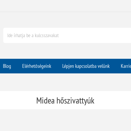
Blog
Elérhetőségeink
Lépjen kapcsolatba velünk
Karri
Midea hőszivattyúk