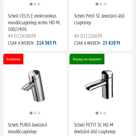
Schell CELIS E elektronikus
Schell Petit SC önelzáró álló
mosdócsaptelep, króm, HD-M,
csaptelep
100/240V,
49-012450699
49-021220699
214 385 Ft
25 820 Ft
CSAK A WEBEN:
CSAK A WEBEN:
Rendelésre
Tényleg van készleten!
Schell PURIS önelzáró
Schell PETIT SC HD-M
mosdócsaptelep
önelzáró álló csaptelep