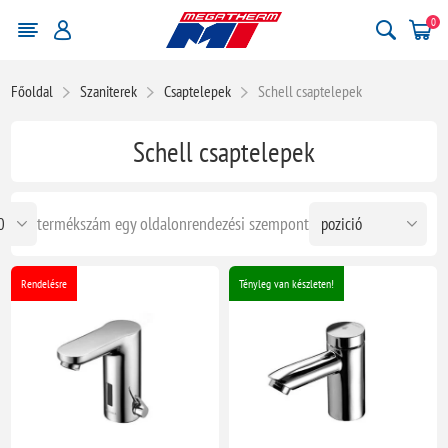
0
Főoldal
Szaniterek
Csaptelepek
Schell csaptelepek
Schell csaptelepek
termékszám egy oldalon
rendezési szempont
Rendelésre
Tényleg van készleten!