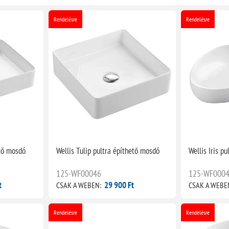
Rendelésre
Rendelésre
ető mosdó
Wellis Tulip pultra építhető mosdó
Wellis Iris p
125-WF00046
125-WF000
t
29 900 Ft
CSAK A WEBEN:
CSAK A WEBE
Rendelésre
Rendelésre