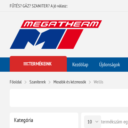
FŰTÉS? GÁZ? SZANITER? A jó válasz:
TERMÉKEINK
Kezdőlap
Újdonságok
Főoldal
Szaniterek
Mosdók és kézmosók
Wellis
Kategória
termékszám eg