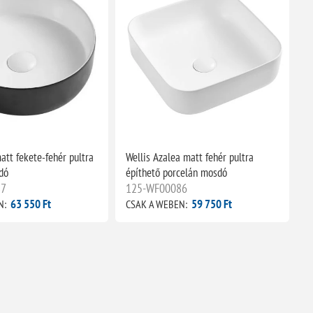
att fekete-fehér pultra
Wellis Azalea matt fehér pultra
dó
építhető porcelán mosdó
87
125-WF00086
63 550 Ft
59 750 Ft
N:
CSAK A WEBEN: