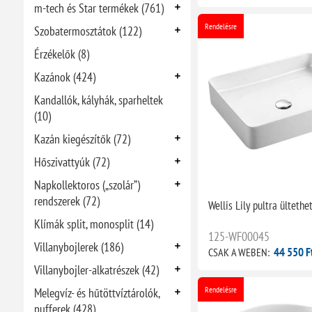
m-tech és Star termékek (761)
Rendelésre
Szobatermosztátok (122)
Érzékelők (8)
Kazánok (424)
Kandallók, kályhák, sparheltek
(10)
Kazán kiegészítők (72)
Hőszivattyúk (72)
Napkollektoros („szolár”)
rendszerek (72)
Wellis Lily pultra ülteth
Klímák split, monosplit (14)
125-WF00045
Villanybojlerek (186)
44 550 F
CSAK A WEBEN:
Villanybojler-alkatrészek (42)
Rendelésre
Melegvíz- és hűtöttvíztárolók,
pufferek (428)