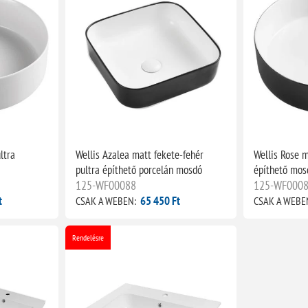
ltra
Wellis Azalea matt fekete-fehér
Wellis Rose m
pultra építhető porcelán mosdó
építhető mos
125-WF00088
125-WF000
t
65 450 Ft
CSAK A WEBEN:
CSAK A WEBE
Rendelésre