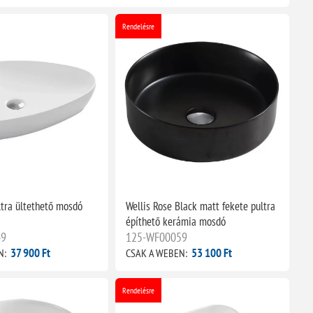
Rendelésre
ultra ültethető mosdó
Wellis Rose Black matt fekete pultra
építhető kerámia mosdó
49
125-WF00059
37 900 Ft
53 100 Ft
N:
CSAK A WEBEN:
Rendelésre