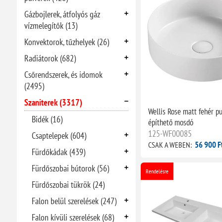
Gázbojlerek, átfolyós gáz
vízmelegítők (13)
Konvektorok, tűzhelyek (26)
Radiátorok (682)
Csőrendszerek, és idomok
(2495)
Szaniterek (3317)
Wellis Rose matt fehér pu
Bidék (16)
építhető mosdó
125-WF00085
Csaptelepek (604)
56 900 F
CSAK A WEBEN:
Fürdőkádak (439)
Fürdőszobai bútorok (56)
Rendelésre
Fürdőszobai tükrök (24)
Falon belül szerelések (247)
Falon kívüli szerelések (68)