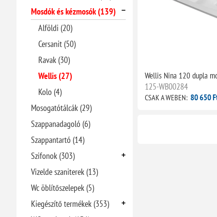
Mosdók és kézmosók (139)
Alföldi (20)
Cersanit (50)
Ravak (30)
Wellis Nina 120 dupla m
Wellis (27)
125-WB00284
Kolo (4)
80 650 F
CSAK A WEBEN:
Mosogatótálcák (29)
Szappanadagoló (6)
Szappantartó (14)
Szifonok (303)
Vizelde szaniterek (13)
Wc öblítőszelepek (5)
Kiegészítő termékek (353)