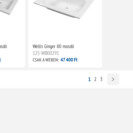
osdó
Wellis Ginger 80 mosdó
125-WB00291
t
47 400 Ft
CSAK A WEBEN:
1
2
3