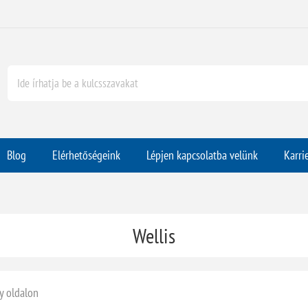
Blog
Elérhetőségeink
Lépjen kapcsolatba velünk
Karri
Wellis
y oldalon