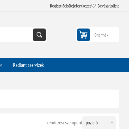
Regisztráció
Bejelentkezés
Bevásárlólista
0 termék
er
Radiant szervizek
rendezési szempont