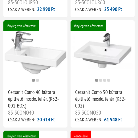
83-3COLOUR50
83-3COLOUR60
22 990 Ft
25 490 Ft
CSAK A WEBEN:
CSAK A WEBEN:
Tényleg van készleten!
Tényleg van készleten!
Cersanit Como 40 bútorra
Cersanit Como 50 bútorra
építhető mosdó, fehér, (K32-
építhető mosdó, fehér (K32-
001-BOX)
002)
83-3COMO40
83-3COMO50
20 314 Ft
61 948 Ft
CSAK A WEBEN:
CSAK A WEBEN:
Tényleg van készleten!
Rendelésre