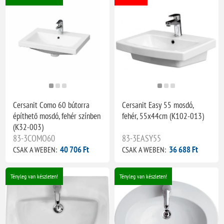
Cersanit Como 60 bútorra
Cersanit Easy 55 mosdó,
építhető mosdó, fehér színben
fehér, 55x44cm (K102-013)
(K32-003)
83-3COMO60
83-3EASY55
40 706 Ft
36 688 Ft
CSAK A WEBEN:
CSAK A WEBEN:
Tényleg van készleten!
Tényleg van készleten!