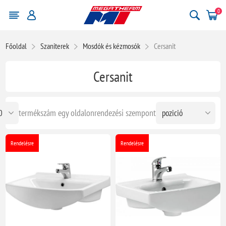
0
Főoldal
Szaniterek
Mosdók és kézmosók
Cersanit
Cersanit
termékszám egy oldalon
rendezési szempont
Rendelésre
Rendelésre