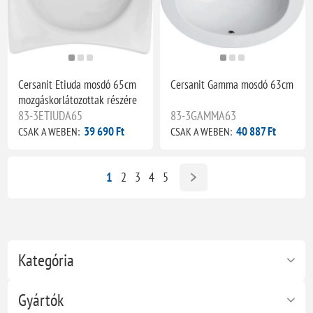
Cersanit Etiuda mosdó 65cm
Cersanit Gamma mosdó 63cm
mozgáskorlátozottak részére
83-3ETIUDA65
83-3GAMMA63
39 690 Ft
40 887 Ft
CSAK A WEBEN:
CSAK A WEBEN:
1
2
3
4
5
Kategória
Gyártók