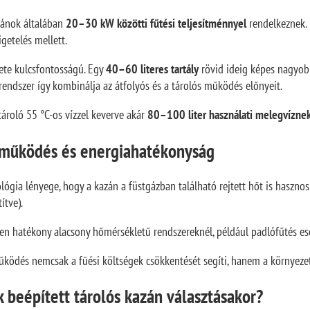
zánok általában
20–30 kW közötti fűtési teljesítménnyel
rendelkeznek. 
igetelés mellett.
rete kulcsfontosságú. Egy
40–60 literes tartály
rövid ideig képes nagyobb
A rendszer így kombinálja az átfolyós és a tárolós működés előnyeit.
 tároló 55 °C-os vízzel keverve akár
80–100 liter használati melegvíznek
működés és energiahatékonyság
ógia lényege, hogy a kazán a füstgázban található rejtett hőt is haszn
ítve).
n hatékony alacsony hőmérsékletű rendszereknél, például padlófűtés es
ödés nemcsak a fűési költségek csökkentését segíti, hanem a környezeti 
k beépített tárolós kazán választásakor?