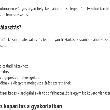
ülönösen előnyös olyan helyeken, ahol nincs elegendő hely külön tároló 
kai elem szükséges.
választás?
olós kazán ideális választás lehet olyan háztartások számára, ahol köze
sére.
 családi házakhoz
ktekhez
vő gépészeti helyiségekbe
lóknak, akik gyors melegvíz-elérést szeretnének
dszer képes kiszolgálni akár több felhasználót is egymást követő vízhaszn
s kapacitás a gyakorlatban