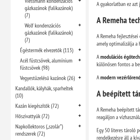
Viessmann kondenzációs
A gyakorlatban ez azt 
gázkazánok (falikazánok)
(7)
A Remeha tec
Wolf kondenzációs
gázkazánok (falikazánok)
A Remeha fejlesztései
(7)
amely optimalizálja a 
Égéstermék elvezetők (113)
A
modulációs égőtech
Acél füstcsövek, alumínium
különösen fontos a beé
füstcsövek (98)
A
modern vezérlőren
Vegyestüzelésű kazánok (26)
Kandallók, kályhák, sparheltek
A beépített tá
(10)
Kazán kiegészítők (72)
A Remeha beépített tár
Hőszivattyúk (72)
reagáljon a vízhasznál
Napkollektoros („szolár”)
Egy 50 literes tároló 
rendszerek (72)
rendelkezésre áll a kí