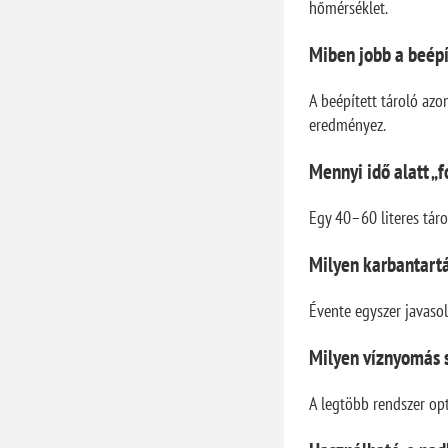
hőmérséklet.
Miben jobb a beépí
A beépített tároló azo
eredményez.
Mennyi idő alatt „f
Egy 40–60 literes táro
Milyen karbantartá
Évente egyszer javasolt
Milyen víznyomás 
A legtöbb rendszer op