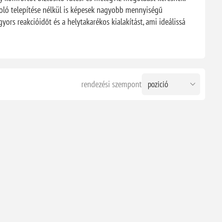
ároló telepítése nélkül is képesek nagyobb mennyiségű
yors reakcióidőt és a helytakarékos kialakítást, ami ideálissá
rendezési szempont