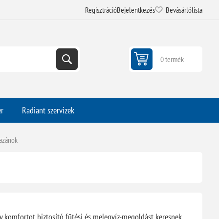
Regisztráció
Bejelentkezés
Bevásárlólista
0 termék
er
Radiant szervizek
kazánok
y komfortot biztosító fűtési és melegvíz-megoldást keresnek.