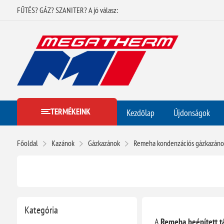
FŰTÉS? GÁZ? SZANITER? A jó válasz:
TERMÉKEINK
Kezdőlap
Újdonságok
Főoldal
Kazánok
Gázkazánok
Remeha kondenzációs gázkazánok
Kategória
A
Remeha beépített tá