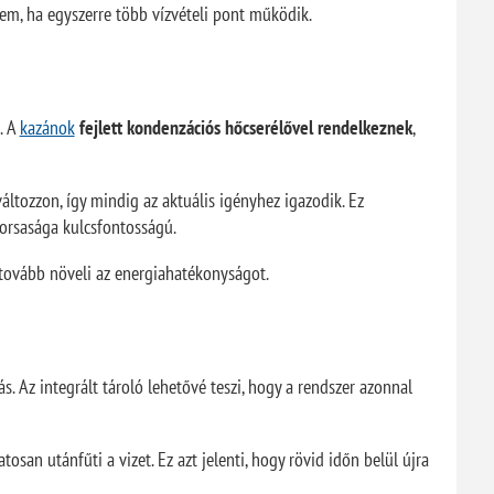
sem, ha egyszerre több vízvételi pont működik.
. A
kazánok
fejlett kondenzációs hőcserélővel rendelkeznek
,
áltozzon, így mindig az aktuális igényhez igazodik. Ez
yorsasága kulcsfontosságú.
tovább növeli az energiahatékonyságot.
. Az integrált tároló lehetővé teszi, hogy a rendszer azonnal
san utánfűti a vizet. Ez azt jelenti, hogy rövid időn belül újra