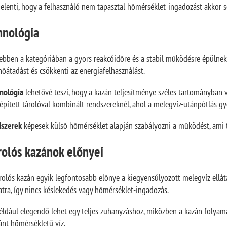
jelenti, hogy a felhasználó nem tapasztal hőmérséklet-ingadozást akkor 
hnológia
 ebben a kategóriában a gyors reakcóidőre és a stabil működésre épülnek
hőátadást és csökkenti az energiafelhasználást.
nológia
lehetővé teszi, hogy a kazán teljesítménye széles tartományban v
pített tárolóval kombinált rendszereknél, ahol a melegvíz-utánpótlás g
dszerek
képesek külső hőmérséklet alapján szabályozni a működést, ami 
rolós kazánok előnyei
olós kazán egyik legfontosabb előnye a kiegyensúlyozott melegvíz-ellátás
atra, így nincs késlekedés vagy hőmérséklet-ingadozás.
például elegendő lehet egy teljes zuhanyzáshoz, miközben a kazán folyamato
vánt hőmérsékletű víz.