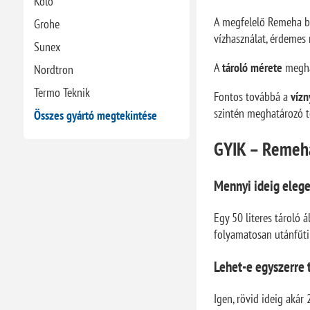
Kolo
A megfelelő Remeha be
Grohe
vízhasználat, érdemes 
Sunex
A
tároló mérete
meghat
Nordtron
Termo Teknik
Fontos továbbá a
vízn
szintén meghatározó t
Összes gyártó megtekintése
GYIK – Remeha
Mennyi ideig elege
Egy 50 literes tároló 
folyamatosan utánfűti 
Lehet-e egyszerre 
Igen, rövid ideig akár