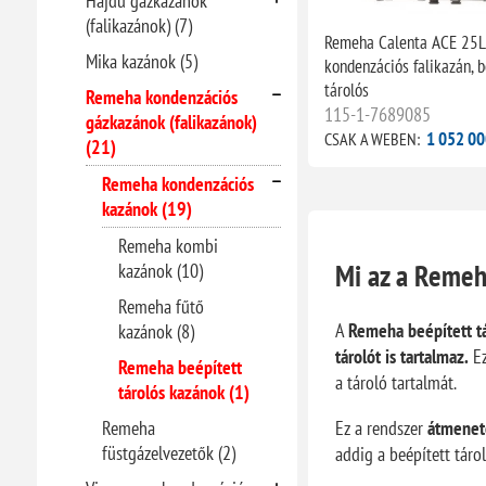
Hajdu gázkazánok
(falikazánok) (7)
Remeha Calenta ACE 25L
Mika kazánok (5)
kondenzációs falikazán, b
tárolós
Remeha kondenzációs
115-1-7689085
gázkazánok (falikazánok)
1 052 00
CSAK A WEBEN:
(21)
Remeha kondenzációs
kazánok (19)
Remeha kombi
Mi az a Remeh
kazánok (10)
Remeha fűtő
A
Remeha beépített tá
kazánok (8)
tárolót is tartalmaz.
Ez
Remeha beépített
a tároló tartalmát.
tárolós kazánok (1)
Remeha
Ez a rendszer
átmenete
füstgázelvezetők (2)
addig a beépített tárol