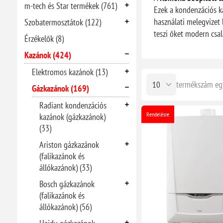
m-tech és Star termékek (761)
Ezek a kondenzációs 
használati melegvizet 
Szobatermosztátok (122)
teszi őket modern csal
Érzékelők (8)
Kazánok (424)
Elektromos kazánok (13)
termékszám eg
Gázkazánok (169)
Radiant kondenzációs
Rendelésre
kazánok (gázkazánok)
(33)
Ariston gázkazánok
(falikazánok és
állókazánok) (33)
Bosch gázkazánok
(falikazánok és
állókazánok) (56)