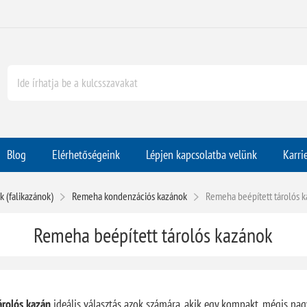
Blog
Elérhetőségeink
Lépjen kapcsolatba velünk
Karri
 (falikazánok)
Remeha kondenzációs kazánok
Remeha beépített tárolós 
Remeha beépített tárolós kazánok
rolós kazán
ideális választás azok számára, akik egy kompakt, mégis nag