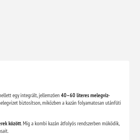
ellett egy integrált, jellemzően
40–60 literes melegvíz-
 melegvizet biztosítson, miközben a kazán folyamatosan utánfűti
erek között
. Míg a kombi kazán átfolyós rendszerben működik,
sait.