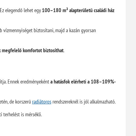
Ez elegendő lehet egy
100–180 m² alapterületű családi ház
 vízmennyiséget biztosítani, majd a kazán gyorsan
 megfelelő komfortot biztosíthat
.
osítja. Ennek eredményeként
a hatásfok elérheti a 108–109%-
etén, de korszerű
radiátoros
rendszereknél is jól alkalmazható.
terhelést is mérsékli.