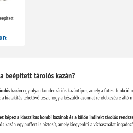
eépített
0 Ft
a beépített tárolós kazán?
rolós kazán
egy olyan kondenzációs kazántípus, amely a fűtési funkció m
 a kialakítás lehetővé teszi, hogy a készülék azonnal rendelkezésre álló
t képez a klasszikus kombi kazánok és a külön indirekt tárolós rendsz
ós kazán egy puffert is biztosít, amely kiegyenlíti a vízhasználat ingadozá