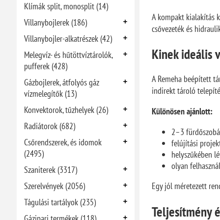
Klímák split, monosplit (14)
A kompakt kialakítás k
Villanybojlerek (186)
csővezeték és hidrauli
Villanybojler-alkatrészek (42)
Kinek ideális 
Melegvíz- és hűtöttvíztárolók,
pufferek (428)
A Remeha beépített tár
Gázbojlerek, átfolyós gáz
indirekt tároló telepíté
vízmelegítők (13)
Konvektorok, tűzhelyek (26)
Különösen ajánlott:
Radiátorok (682)
2–3 fürdőszobás
Csőrendszerek, és idomok
felújítási proje
(2495)
helyszűkében lé
olyan felhaszná
Szaniterek (3317)
Szerelvények (2056)
Egy jól méretezett ren
Tágulási tartályok (235)
Teljesítmény é
Gázipari termékek (118)