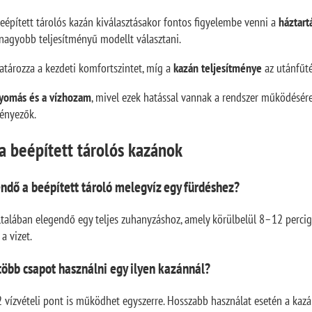
épített tárolós kazán kiválasztásakor fontos figyelembe venni a
háztart
nagyobb teljesítményű modellt választani.
ározza a kezdeti komfortszintet, míg a
kazán teljesítménye
az utánfűté
yomás és a vízhozam
, mivel ezek hatással vannak a rendszer működésér
ényezők.
 beépített tárolós kazánok
ndő a beépített tároló melegvíz egy fürdéshez?
általában elegendő egy teljes zuhanyzáshoz, amely körülbelül 8–12 percig 
a vizet.
több csapot használni egy ilyen kazánnál?
 2 vízvételi pont is működhet egyszerre. Hosszabb használat esetén a kaz