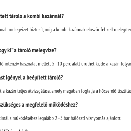
tett tároló a kombi kazánnál?
nnali melegvizet biztosít, míg a kombi kazánnak először fel kell melegíte
ogy ki” a tároló melegvize?
ló intenzív használat mellett 5–10 perc alatt ürülhet ki, de a kazán foly
st igényel a beépített tároló?
 a kazán teljes átvizsgálása, amely magában foglalja a hőcserélő tisztításá
szükséges a megfelelő működéshez?
timális működéséhez legalább 2–3 bar hálózati víznyomás ajánlott.