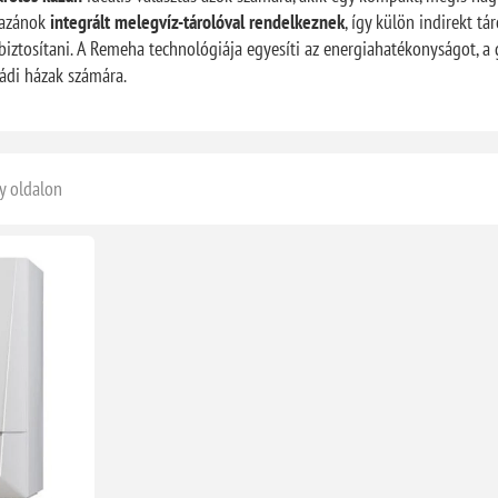
kazánok
integrált melegvíz-tárolóval rendelkeznek
, így külön indirekt t
biztosítani. A Remeha technológiája egyesíti az energiahatékonyságot, a g
ádi házak számára.
y oldalon