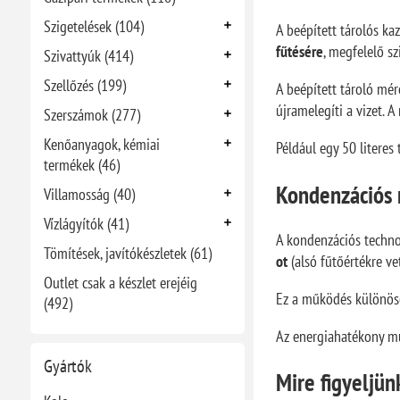
Szigetelések (104)
A beépített tárolós ka
fűtésére
, megfelelő sz
Szivattyúk (414)
Szellőzés (199)
A beépített tároló mé
újramelegíti a vizet. 
Szerszámok (277)
Kenőanyagok, kémiai
Például egy 50 literes
termékek (46)
Kondenzációs 
Villamosság (40)
Vízlágyítók (41)
A kondenzációs technol
Tömítések, javítókészletek (61)
ot
(alsó fűtőértékre vet
Outlet csak a készlet erejéig
Ez a működés különöse
(492)
Az energiahatékony műk
Gyártók
Mire figyeljün