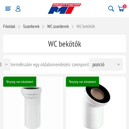
0
Főoldal
Szaniterek
WC szaniterek
WC bekötők
WC bekötők
termékszám egy oldalon
rendezési szempont
Tényleg van készleten!
Tényleg van készleten!