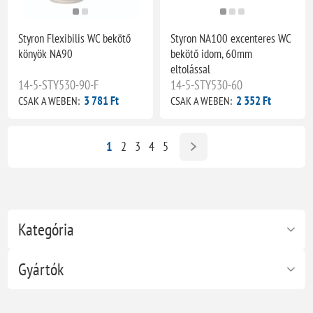
Styron Flexibilis WC bekötő
Styron NA100 excenteres WC
könyök NA90
bekötő idom, 60mm
eltolással
14-5-STY530-90-F
14-5-STY530-60
3 781 Ft
2 352 Ft
CSAK A WEBEN:
CSAK A WEBEN:
1
2
3
4
5
Kategória
Gyártók