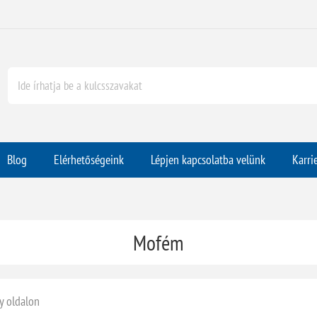
Blog
Elérhetőségeink
Lépjen kapcsolatba velünk
Karri
Mofém
y oldalon