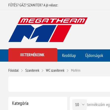
FŰTÉS? GÁZ? SZANITER? A jó válasz:
TERMÉKEINK
Kezdőlap
Újdonságok
Főoldal
Szaniterek
WC szaniterek
Mofém
Kategória
termékszám eg