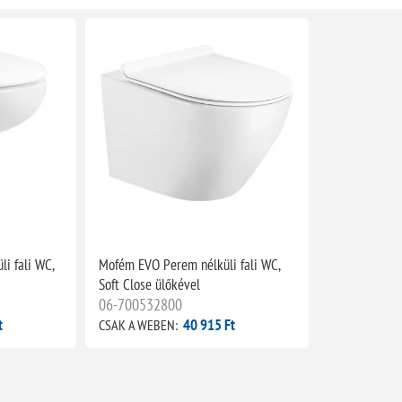
i fali WC,
Mofém EVO Perem nélküli fali WC,
Soft Close ülőkével
06-700532800
t
40 915 Ft
CSAK A WEBEN: