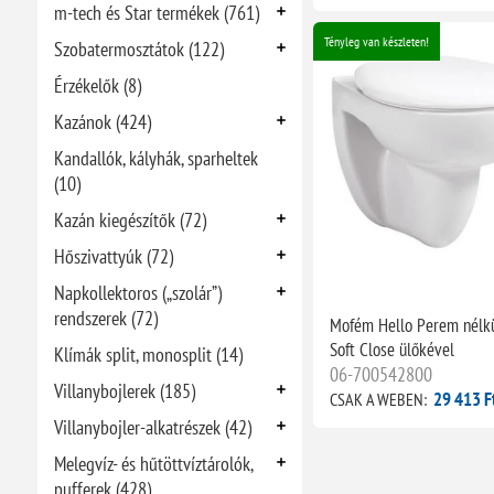
m-tech és Star termékek (761)
Tényleg van készleten!
Szobatermosztátok (122)
Érzékelők (8)
Kazánok (424)
Kandallók, kályhák, sparheltek
(10)
Kazán kiegészítők (72)
Hőszivattyúk (72)
Napkollektoros („szolár”)
rendszerek (72)
Mofém Hello Perem nélkül
Soft Close ülőkével
Klímák split, monosplit (14)
06-700542800
Villanybojlerek (185)
29 413 F
CSAK A WEBEN:
Villanybojler-alkatrészek (42)
Melegvíz- és hűtöttvíztárolók,
pufferek (428)