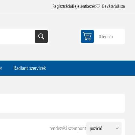
Regisztráció
Bejelentkezés
Bevásárlólista
0 termék
er
Radiant szervizek
rendezési szempont