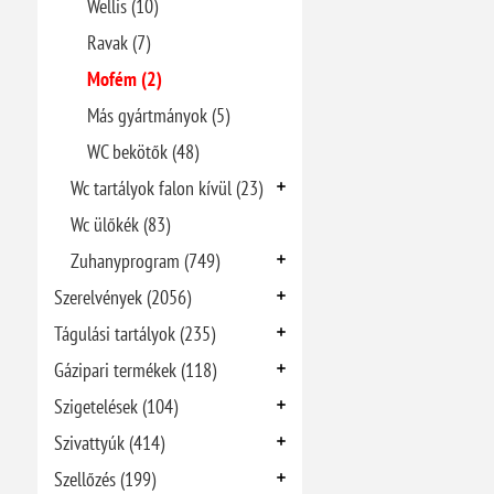
Wellis (10)
Ravak (7)
Mofém (2)
Más gyártmányok (5)
WC bekötők (48)
Wc tartályok falon kívül (23)
Wc ülőkék (83)
Zuhanyprogram (749)
Szerelvények (2056)
Tágulási tartályok (235)
Gázipari termékek (118)
Szigetelések (104)
Szivattyúk (414)
Szellőzés (199)