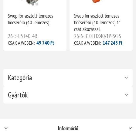
Swep forrasztott lemezes
Swep forrasztott lemezes
hőcserélő (40 lemezes)
hőcserélő (40 lemezes) 1"
csatlakozással
26-5-E5T40_4R
26-6-B10THX40/1P-SC-S
49 740 Ft
147 245 Ft
CSAK A WEBEN:
CSAK A WEBEN:
Kategória
Gyártók
Információ