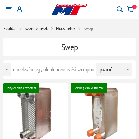
0
Főoldal
Szerelvények
Hőcserélők
Swep
Swep
termékszám egy oldalon
rendezési szempont
Tényleg van készleten!
Tényleg van készleten!