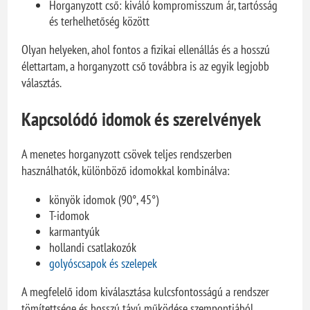
Horganyzott cső: kiváló kompromisszum ár, tartósság
és terhelhetőség között
Olyan helyeken, ahol fontos a fizikai ellenállás és a hosszú
élettartam, a horganyzott cső továbbra is az egyik legjobb
választás.
Kapcsolódó idomok és szerelvények
A menetes horganyzott csövek teljes rendszerben
használhatók, különböző idomokkal kombinálva:
könyök idomok (90°, 45°)
T-idomok
karmantyúk
hollandi csatlakozók
golyóscsapok és szelepek
A megfelelő idom kiválasztása kulcsfontosságú a rendszer
tömítettsége és hosszú távú működése szempontjából.