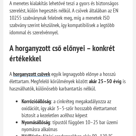
A menetes kialakítás lehetővé teszi a gyors és biztonságos
szerelést, külön hegesztés nélkül. A csövek általában az EN
10255 szabványnak felelnek meg, míg a menetek ISO
szabvány szerint készülnek, így kompatibilisek a legtöbb
idommal és szerelvénnyel.
A horganyzott cső előnyei – konkrét
értékekkel
A
horganyzott csövek
egyik legnagyobb előnye a hosszú
élettartam. Megfelelő körülmények között
akár 25–50 évig
is
használhatók, különösebb karbantartás nélkül.
Korrózióállóság
: a cinkréteg megakadályozza az
oxidációt, így akár 3–5-ször hosszabb élettartamot
biztosít a kezeletlen acélhoz képest
Nyomásállóság
: típustól függően 10–25 bar üzemi
nyomásra alkalmas