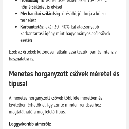
Hőállóság
: fűtési rendszerekben akár 90–120 °C
hőmérsékletet is elvisel
Mechanikai szilárdság
: ütésálló, jól bírja a külső
terhelést
Karbantartás
: akár 30–40%-kal alacsonyabb
karbantartási igény, mint hagyományos acélcsövek
esetén
Ezek az értékek különösen alkalmassá teszik ipari és intenzív
használatra is.
Menetes horganyzott csövek méretei és
típusai
A menetes horganyzott csövek többféle méretben és
kivitelben érhetők el, így szinte minden rendszerhez
megtalálható a megfelelő típus.
Leggyakoribb átmérők: