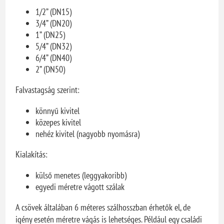
1/2” (DN15)
3/4” (DN20)
1” (DN25)
5/4” (DN32)
6/4” (DN40)
2” (DN50)
Falvastagság szerint:
könnyű kivitel
közepes kivitel
nehéz kivitel (nagyobb nyomásra)
Kialakítás:
külső menetes (leggyakoribb)
egyedi méretre vágott szálak
A csövek általában 6 méteres szálhosszban érhetők el, de
igény esetén méretre vágás is lehetséges. Például egy családi