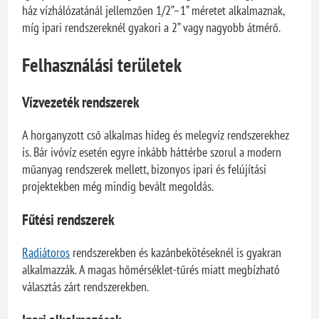
ház vízhálózatánál jellemzően 1/2”–1” méretet alkalmaznak,
míg ipari rendszereknél gyakori a 2” vagy nagyobb átmérő.
Felhasználási területek
Vízvezeték rendszerek
A horganyzott cső alkalmas hideg és melegvíz rendszerekhez
is. Bár ivóvíz esetén egyre inkább háttérbe szorul a modern
műanyag rendszerek mellett, bizonyos ipari és felújítási
projektekben még mindig bevált megoldás.
Fűtési rendszerek
Radiátoros
rendszerekben és kazánbekötéseknél is gyakran
alkalmazzák. A magas hőmérséklet-tűrés miatt megbízható
választás zárt rendszerekben.