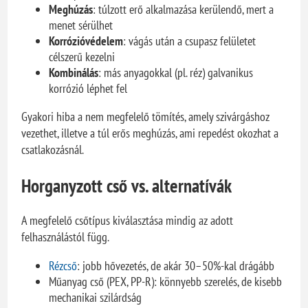
Meghúzás
: túlzott erő alkalmazása kerülendő, mert a
menet sérülhet
Korrózióvédelem
: vágás után a csupasz felületet
célszerű kezelni
Kombinálás
: más anyagokkal (pl. réz) galvanikus
korrózió léphet fel
Gyakori hiba a nem megfelelő tömítés, amely szivárgáshoz
vezethet, illetve a túl erős meghúzás, ami repedést okozhat a
csatlakozásnál.
Horganyzott cső vs. alternatívák
A megfelelő csőtípus kiválasztása mindig az adott
felhasználástól függ.
Rézcső
: jobb hővezetés, de akár 30–50%-kal drágább
Műanyag cső (PEX, PP-R): könnyebb szerelés, de kisebb
mechanikai szilárdság