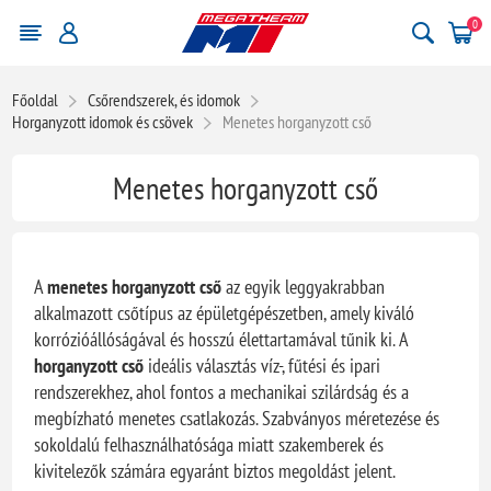
0
Főoldal
Csőrendszerek, és idomok
Horganyzott idomok és csövek
Menetes horganyzott cső
Menetes horganyzott cső
A
menetes horganyzott cső
az egyik leggyakrabban
alkalmazott csőtípus az épületgépészetben, amely kiváló
korrózióállóságával és hosszú élettartamával tűnik ki. A
horganyzott cső
ideális választás víz-, fűtési és ipari
rendszerekhez, ahol fontos a mechanikai szilárdság és a
megbízható menetes csatlakozás. Szabványos méretezése és
sokoldalú felhasználhatósága miatt szakemberek és
kivitelezők számára egyaránt biztos megoldást jelent.