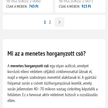
96-HGCSOKOZ-2-0060
96-HGCSOKOZ-2-0075
743 Ft
923 Ft
CSAK A WEBEN:
CSAK A WEBEN:
1
2
Mi az a menetes horganyzott cső?
A
menetes horganyzott cső
egy olyan acélcső, amelyet
korrózió elleni védelem céljából cinkbevonattal látnak el,
majd a végein szabványos menettel alakítanak ki. A gyártási
folyamat során a csövet tűzihorganyzással kezelik, amely
során jellemzően 40–70 mikron vastag cinkréteg képződik a
felületen. Ez a bevonat aktív védelmet biztosít a rozsdásodás
ellen.