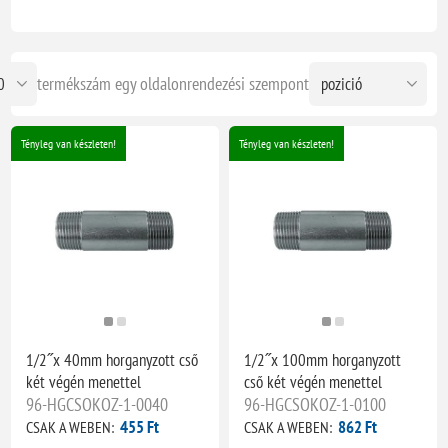
termékszám egy oldalon
rendezési szempont
Tényleg van készleten!
Tényleg van készleten!
1/2˝x 40mm horganyzott cső
1/2˝x 100mm horganyzott
két végén menettel
cső két végén menettel
96-HGCSOKOZ-1-0040
96-HGCSOKOZ-1-0100
455 Ft
862 Ft
CSAK A WEBEN:
CSAK A WEBEN: