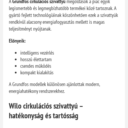
A
Grundfos cirkulációs szivattyú
megoldások a piac egyik
legismertebb és legmegbízhatóbb termékei közé tartoznak. A
gyártó fejlett technológiáinak köszönhetően ezek a szivattyúk
rendkívül alacsony energiafogyasztás mellett is magas
teljesítményt nyújtanak.
Előnyeik:
intelligens vezérlés
hosszú élettartam
csendes működés
kompakt kialakítás
A Grundfos modellek különösen ajánlottak modern,
energiahatékony rendszerekhez.
Wilo cirkulációs szivattyú –
hatékonyság és tartósság