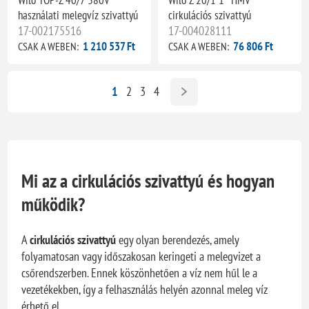
használati melegvíz szivattyú
cirkulációs szivattyú
17-002175516
17-004028111
1 210 537 Ft
76 806 Ft
CSAK A WEBEN:
CSAK A WEBEN:
1
2
3
4
Mi az a cirkulációs szivattyú és hogyan
működik?
A
cirkulációs szivattyú
egy olyan berendezés, amely
folyamatosan vagy időszakosan keringeti a melegvizet a
csőrendszerben. Ennek köszönhetően a víz nem hűl le a
vezetékekben, így a felhasználás helyén azonnal meleg víz
érhető el.