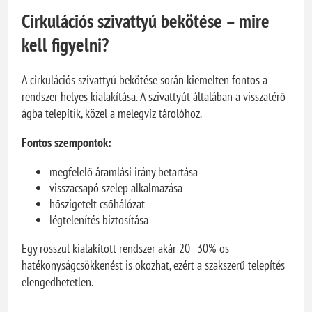
Cirkulációs szivattyú bekötése – mire
kell figyelni?
A cirkulációs szivattyú bekötése során kiemelten fontos a
rendszer helyes kialakítása. A szivattyút általában a visszatérő
ágba telepítik, közel a melegvíz-tárolóhoz.
Fontos szempontok:
megfelelő áramlási irány betartása
visszacsapó szelep alkalmazása
hőszigetelt csőhálózat
légtelenítés biztosítása
Egy rosszul kialakított rendszer akár 20–30%-os
hatékonyságcsökkenést is okozhat, ezért a szakszerű telepítés
elengedhetetlen.