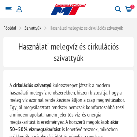
0
Főoldal
Szivattyúk
Használati melegvíz és cirkulációs szivattyúk
Használati melegvíz és cirkulációs
szivattyúk
A
cirkulációs szivattyú
kulcsszerepet játszik a modern
használati melegvíz rendszerekben, hiszen biztosítja, hogy a
meleg víz azonnal rendelkezésre álljon a csap megnyitásakor.
Egy jól megválasztott rendszer nemcsak komfortosabbá teszi
a mindennapokat, hanem jelentős víz- és energia-
megtakarítást is eredményez. A korszerű megoldások
akár
30–50% vízmegtakarítást
is lehetővé tesznek, miközben
csökkentik a várakozási időt és növelik a rendszer