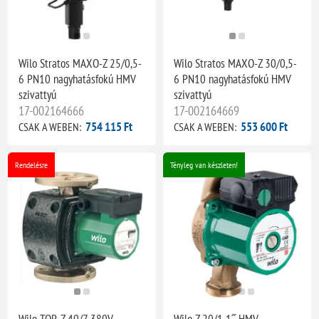
Wilo Stratos MAXO-Z 25/0,5-
Wilo Stratos MAXO-Z 30/0,5-
6 PN10 nagyhatásfokú HMV
6 PN10 nagyhatásfokú HMV
szivattyú
szivattyú
17-002164666
17-002164669
754 115 Ft
553 600 Ft
CSAK A WEBEN:
CSAK A WEBEN:
Rendelésre
Tényleg van készleten!
Wilo TOP-Z 40/7 380V
Wilo Z 20/1 1˝ HMV