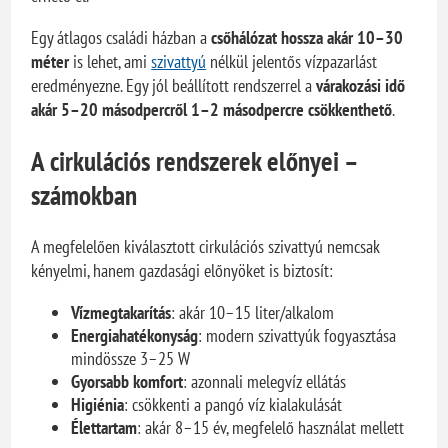
Egy átlagos családi házban a
csőhálózat hossza akár 10–30
méter
is lehet, ami
szivattyú
nélkül jelentős vízpazarlást
eredményezne. Egy jól beállított rendszerrel a
várakozási idő
akár 5–20 másodpercről 1–2 másodpercre csökkenthető
.
A cirkulációs rendszerek előnyei –
számokban
A megfelelően kiválasztott cirkulációs szivattyú nemcsak
kényelmi, hanem gazdasági előnyöket is biztosít:
Vízmegtakarítás
: akár 10–15 liter/alkalom
Energiahatékonyság
: modern szivattyúk fogyasztása
mindössze 3–25 W
Gyorsabb komfort
: azonnali melegvíz ellátás
Higiénia
: csökkenti a pangó víz kialakulását
Élettartam
: akár 8–15 év, megfelelő használat mellett