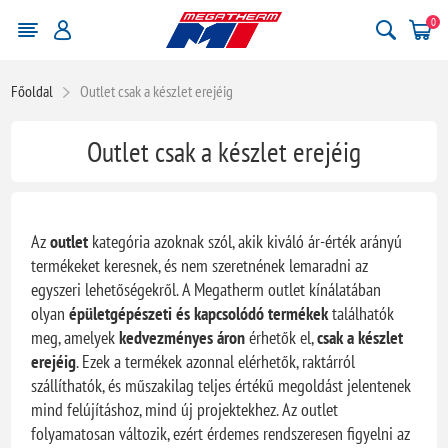
0
Főoldal
Outlet csak a készlet erejéig
Outlet csak a készlet erejéig
Az
outlet
kategória azoknak szól, akik kiváló ár-érték arányú
termékeket keresnek, és nem szeretnének lemaradni az
egyszeri lehetőségekről. A Megatherm outlet kínálatában
olyan
épületgépészeti és kapcsolódó termékek
találhatók
meg, amelyek
kedvezményes áron
érhetők el,
csak a készlet
erejéig
. Ezek a termékek azonnal elérhetők, raktárról
szállíthatók, és műszakilag teljes értékű megoldást jelentenek
mind felújításhoz, mind új projektekhez. Az outlet
folyamatosan változik, ezért érdemes rendszeresen figyelni az