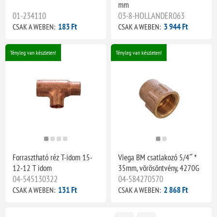
mm
01-234110
03-8-HOLLANDER063
183 Ft
3 944 Ft
CSAK A WEBEN:
CSAK A WEBEN:
Tényleg van készleten!
Tényleg van készleten!
Forrasztható réz T-idom 15-
Viega BM csatlakozó 5/4˝ *
12-12 T idom
35mm, vörösöntvény, 4270G
04-545130322
04-584270570
131 Ft
2 868 Ft
CSAK A WEBEN:
CSAK A WEBEN: