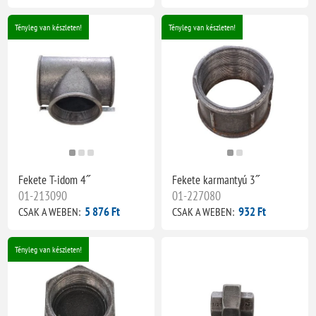
Tényleg van készleten!
Tényleg van készleten!
Fekete T-idom 4˝
Fekete karmantyú 3˝
01-213090
01-227080
5 876 Ft
932 Ft
CSAK A WEBEN:
CSAK A WEBEN:
Tényleg van készleten!