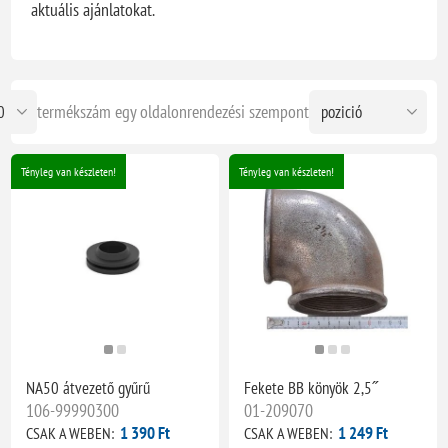
aktuális ajánlatokat.
termékszám egy oldalon
rendezési szempont
Tényleg van készleten!
Tényleg van készleten!
NA50 átvezető gyűrű
Fekete BB könyök 2,5˝
106-99990300
01-209070
1 390 Ft
1 249 Ft
CSAK A WEBEN:
CSAK A WEBEN: