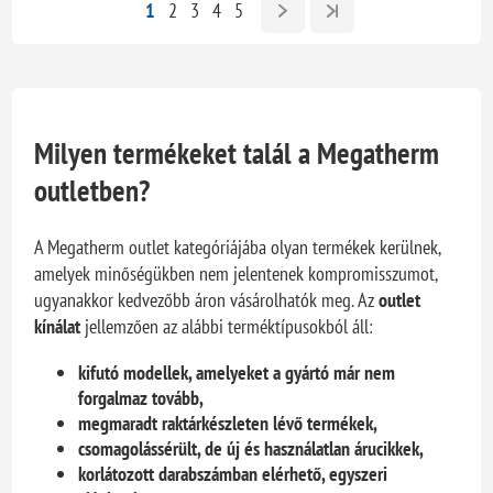
1
2
3
4
5
Milyen termékeket talál a Megatherm
outletben?
A Megatherm outlet kategóriájába olyan termékek kerülnek,
amelyek minőségükben nem jelentenek kompromisszumot,
ugyanakkor kedvezőbb áron vásárolhatók meg. Az
outlet
kínálat
jellemzően az alábbi terméktípusokból áll:
kifutó modellek, amelyeket a gyártó már nem
forgalmaz tovább,
megmaradt raktárkészleten lévő termékek,
csomagolássérült, de új és használatlan árucikkek,
korlátozott darabszámban elérhető, egyszeri