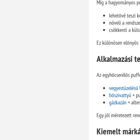
Míg a hagyományos puff
lehetővé teszi 
növeli a rendsz
csökkenti a kül
Ez különösen előnyös a
Alkalmazási te
Az egyhőcserélős puff
vegyestüzelésű 
hőszivattyú
+ pu
gázkazán
+ alte
Egy jól méretezett re
Kiemelt márká