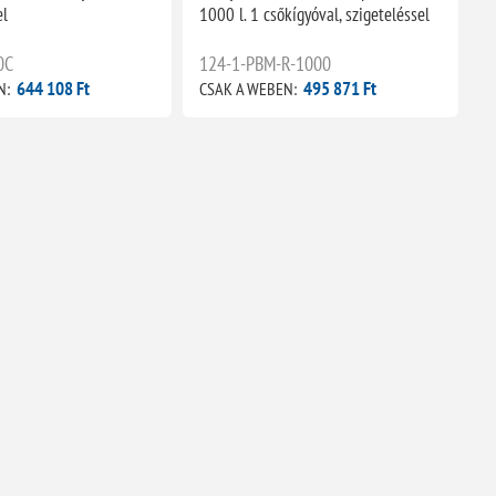
el
1000 l. 1 csőkígyóval, szigeteléssel
0C
124-1-PBM-R-1000
644 108 Ft
495 871 Ft
N:
CSAK A WEBEN: