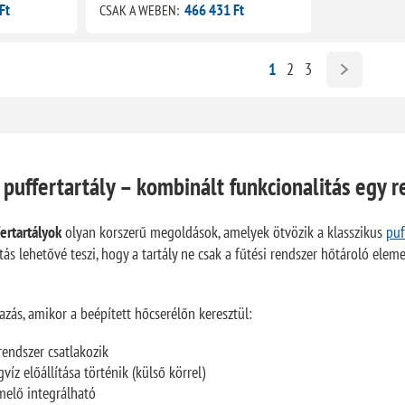
Ft
466 431 Ft
CSAK A WEBEN:
1
2
3
puffertartály – kombinált funkcionalitás egy 
ertartályok
olyan korszerű megoldások, amelyek ötvözik a klasszikus
puf
kítás lehetővé teszi, hogy a tartály ne csak a fűtési rendszer hőtároló el
zás, amikor a beépített hőcserélőn keresztül:
rendszer csatlakozik
víz előállítása történik (külső körrel)
elő integrálható