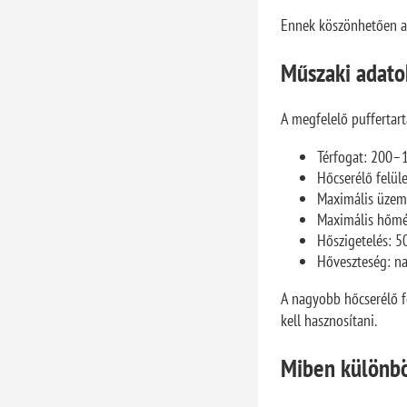
Ennek köszönhetően az
Műszaki adato
A megfelelő puffertar
Térfogat: 200–1
Hőcserélő felül
Maximális üzem
Maximális hőmé
Hőszigetelés: 5
Hőveszteség: n
A nagyobb hőcserélő f
kell hasznosítani.
Miben különböz