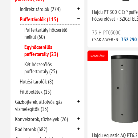
Indirekt tárolók (274)
Hajdu PT 300 C ErP puffe
hőcserélővel + SZIGETEL
Puffertárolók (115)
Puffertartály hőcserélő
73-H-PT0300C
nélkül (60)
332 290 
CSAK A WEBEN:
Egyhőcserélős
puffertartály (23)
Rendelésre
Két hőcserélős
puffertartály (25)
Hűtési tárolók (8)
Fűtőbetétek (15)
Gázbojlerek, átfolyós gáz
vízmelegítők (13)
Konvektorok, tűzhelyek (26)
Radiátorok (682)
Hajdu Aquastic AQ PT6.2