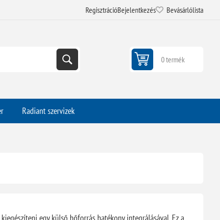
Regisztráció
Bejelentkezés
Bevásárlólista
0 termék
er
Radiant szervizek
 kiegészíteni egy külső hőforrás hatékony integrálásával. Ez a