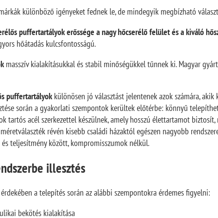
 márkák különböző igényeket fednek le, de mindegyik megbízható választ
élős puffertartályok erőssége a nagy hőcserélő felület és a kiváló hős
 gyors hőátadás kulcsfontosságú.
ok
masszív kialakításukkal és stabil minőségükkel tűnnek ki. Magyar gyárt
s puffertartályok
különösen jó választást jelentenek azok számára, akik
ztése során a gyakorlati szempontok kerültek előtérbe: könnyű telepíthet
lyok tartós acél szerkezettel készülnek, amely hosszú élettartamot biztosí
méretválaszték révén kisebb családi házaktól egészen nagyobb rendszereki
r és teljesítmény között, kompromisszumok nélkül.
endszerbe illesztés
érdekében a telepítés során az alábbi szempontokra érdemes figyelni:
ulikai bekötés kialakítása