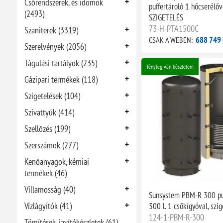
Csőrendszerek, és idomok
puffertároló 1 hőcserélőv
(2493)
SZIGETELÉS
73-H-PTA1500C
Szaniterek (3319)
688 749 
CSAK A WEBEN:
Szerelvények (2056)
Tágulási tartályok (235)
Tényleg van készleten!
Gázipari termékek (118)
Szigetelések (104)
Szivattyúk (414)
Szellőzés (199)
Szerszámok (277)
Kenőanyagok, kémiai
termékek (46)
Villamosság (40)
Sunsystem PBM-R 300 puf
Vízlágyítók (41)
300 l. 1 csőkígyóval, szig
124-1-PBM-R-300
Tömítések, javítókészletek (61)