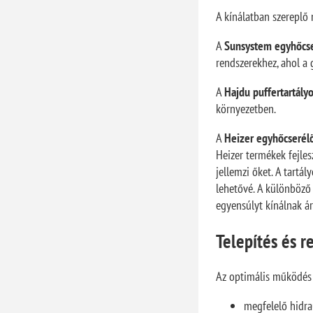
A kínálatban szereplő
A
Sunsystem egyhőcser
rendszerekhez, ahol a
A
Hajdu puffertartály
környezetben.
A
Heizer egyhőcserélő
Heizer termékek fejles
jellemzi őket. A tartá
lehetővé. A különböző 
egyensúlyt kínálnak á
Telepítés és r
Az optimális működés 
megfelelő hidra