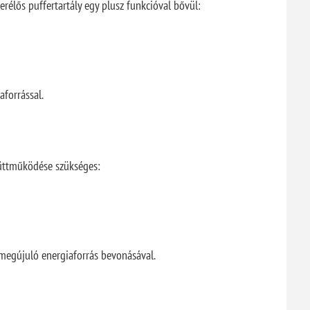
rélős puffertartály egy plusz funkcióval bővül:
forrással.
yüttműködése szükséges:
 megújuló energiaforrás bevonásával.