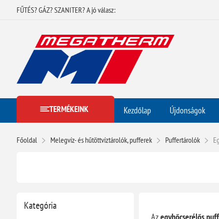
FŰTÉS? GÁZ? SZANITER? A jó válasz:
TERMÉKEINK
Kezdőlap
Újdonságok
Főoldal
Melegvíz- és hűtöttvíztárolók, pufferek
Puffertárolók
Eg
Kategória
Az
egyhőcserélős puff