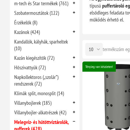
m-tech és Star termékek (761)
típusú
puffertároló
eg
elsődleges feladata to
Szobatermosztátok (122)
működés érhető el.
Érzékelők (8)
Kazánok (424)
Kandallók, kályhák, sparheltek
(10)
termékszám eg
Kazán kiegészítők (72)
Hőszivattyúk (72)
Tényleg van készleten!
Napkollektoros („szolár”)
rendszerek (72)
Klímák split, monosplit (14)
Villanybojlerek (185)
Villanybojler-alkatrészek (42)
Melegvíz- és hűtöttvíztárolók,
pufferek (428)