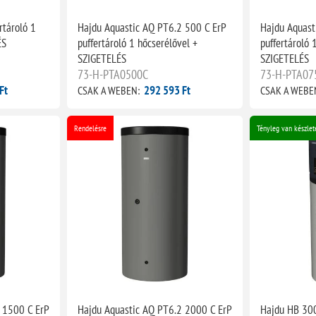
rtároló 1
Hajdu Aquastic AQ PT6.2 500 C ErP
Hajdu Aquast
ÉS
puffertároló 1 hőcserélővel +
puffertároló 
SZIGETELÉS
SZIGETELÉS
73-H-PTA0500C
73-H-PTA07
Ft
292 593 Ft
CSAK A WEBEN:
CSAK A WEBE
Rendelésre
Tényleg van készlet
 1500 C ErP
Hajdu Aquastic AQ PT6.2 2000 C ErP
Hajdu HB 300 