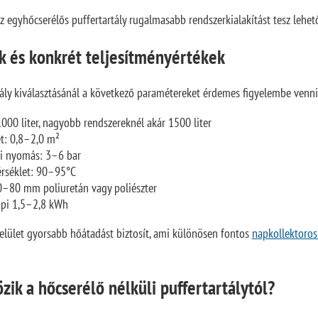
 egyhőcserélős puffertartály rugalmasabb rendszerkialakítást tesz lehet
k és konkrét teljesítményértékek
tály kiválasztásánál a következő paramétereket érdemes figyelembe venni
000 liter, nagyobb rendszereknél akár 1500 liter
et: 0,8–2,0 m²
i nyomás: 3–6 bar
rséklet: 90–95°C
0–80 mm poliuretán vagy poliészter
api 1,5–2,8 kWh
elület gyorsabb hőátadást biztosít, ami különösen fontos
napkollektoros
ik a hőcserélő nélküli puffertartálytól?