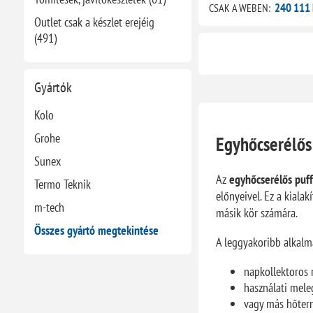
240 111 
CSAK A WEBEN:
Outlet csak a készlet erejéig
(491)
Gyártók
Kolo
Grohe
Egyhőcserélős 
Sunex
Az
egyhőcserélős puff
Termo Teknik
előnyeivel. Ez a kiala
m-tech
másik kör számára.
Összes gyártó megtekintése
A leggyakoribb alkalma
napkollektoros 
használati meleg
vagy más hőterm