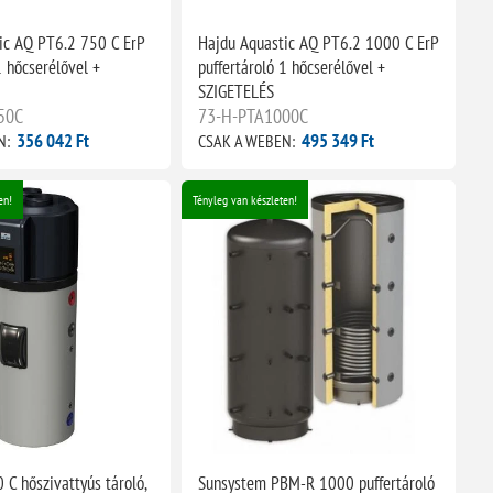
ic AQ PT6.2 750 C ErP
Hajdu Aquastic AQ PT6.2 1000 C ErP
1 hőcserélővel +
puffertároló 1 hőcserélővel +
SZIGETELÉS
50C
73-H-PTA1000C
356 042 Ft
495 349 Ft
N:
CSAK A WEBEN:
en!
Tényleg van készleten!
C hőszivattyús tároló,
Sunsystem PBM-R 1000 puffertároló