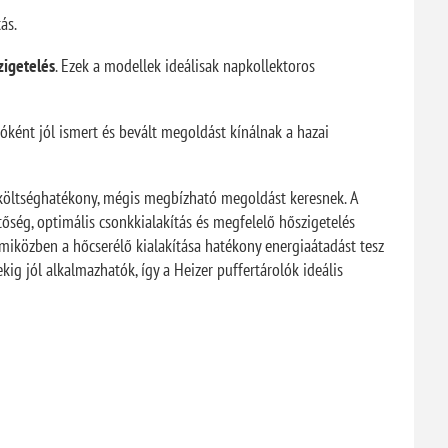
ás.
zigetelés
. Ezek a modellek ideálisak napkollektoros
óként jól ismert és bevált megoldást kínálnak a hazai
 költséghatékony, mégis megbízható megoldást keresnek. A
őség, optimális csonkkialakítás és megfelelő hőszigetelés
t, miközben a hőcserélő kialakítása hatékony energiaátadást tesz
g jól alkalmazhatók, így a Heizer puffertárolók ideális