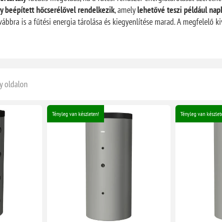
y beépített hőcserélővel rendelkezik
, amely
lehetővé teszi például nap
vábbra is a fűtési energia tárolása és kiegyenlítése marad. A megfelelő 
y oldalon
Tényleg van készleten!
Tényleg van készlet