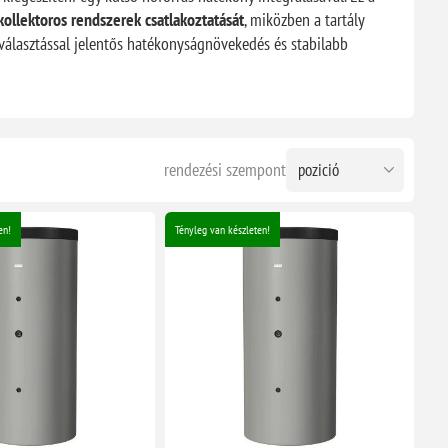
kollektoros rendszerek csatlakoztatását
, miközben a tartály
kiválasztással jelentős hatékonyságnövekedés és stabilabb
rendezési szempont
en!
Tényleg van készleten!