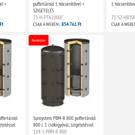
el +
puffertároló 1 hőcserélővel +
1 hőcserélőv
SZIGETELÉS
73-H-PTA2000C
73-SZ-HB30
Ft
854 761 Ft
CSAK A WEBEN:
CSAK A WEBE
Rendelésre
fertároló
Sunsystem PBM-R 800 puffertároló
eteléssel
800 l. 1 csőkígyóval, szigeteléssel
124-1-PBM-R-800