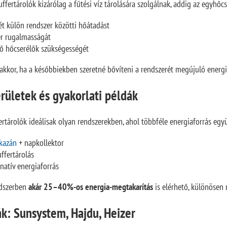
ertárolók kizárólag a fűtési víz tárolására szolgálnak, addig az egyhőcse
két külön rendszer közötti hőátadást
er rugalmasságát
ső hőcserélők szükségességét
kkor, ha a későbbiekben szeretné bővíteni a rendszerét megújuló energia
rületek és gyakorlati példák
ertárolók ideálisak olyan rendszerekben, ahol többféle energiaforrás eg
kazán
+ napkollektor
ffertárolás
rnatív energiaforrás
ndszerben
akár 25–40%-os energia-megtakarítás
is elérhető, különösen
k: Sunsystem, Hajdu, Heizer