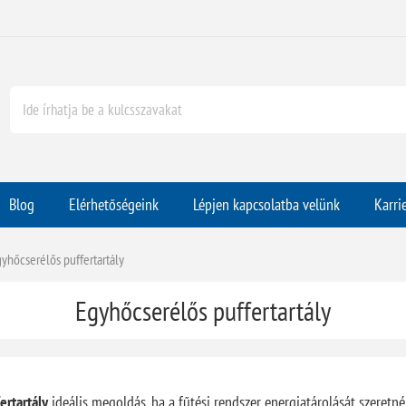
Blog
Elérhetőségeink
Lépjen kapcsolatba velünk
Karri
yhőcserélős puffertartály
Egyhőcserélős puffertartály
ertartály
ideális megoldás, ha a fűtési rendszer energiatárolását szeretné