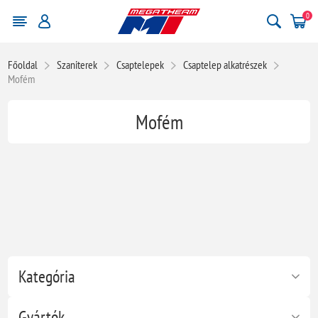
0
Főoldal
Szaniterek
Csaptelepek
Csaptelep alkatrészek
Mofém
Mofém
Kategória
Gyártók