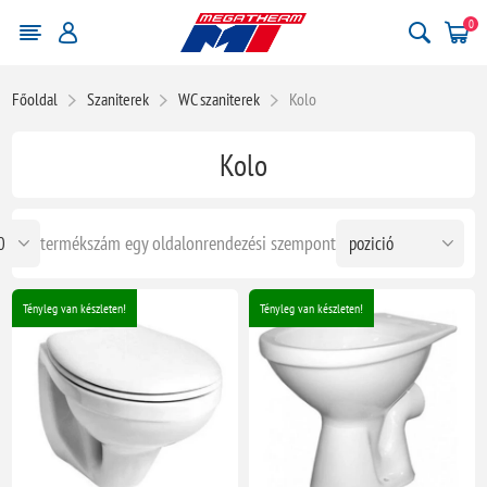
0
Főoldal
Szaniterek
WC szaniterek
Kolo
Kolo
termékszám egy oldalon
rendezési szempont
Tényleg van készleten!
Tényleg van készleten!