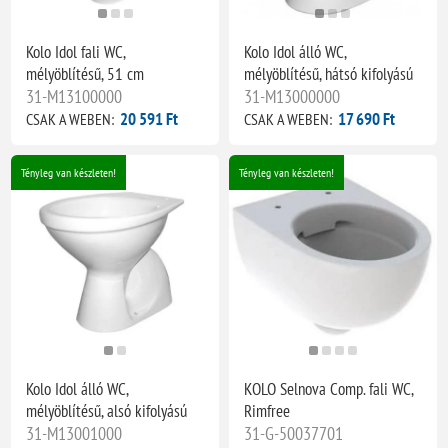
Kolo Idol fali WC,
Kolo Idol álló WC,
mélyöblítésű, 51 cm
mélyöblítésű, hátsó kifolyású
31-M13100000
31-M13000000
20 591 Ft
17 690 Ft
CSAK A WEBEN:
CSAK A WEBEN:
Tényleg van készleten!
Tényleg van készleten!
Kolo Idol álló WC,
KOLO Selnova Comp. fali WC,
mélyöblítésű, alsó kifolyású
Rimfree
31-M13001000
31-G-50037701