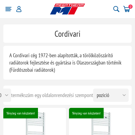
0
Cordivari
A Cordivari cég 1972-ben alapították, a törölközöszárító
radiátorok fejlesztése és gyártása is Olaszországban történik
(Fürdőszobai radiátorok)
termékszám egy oldalon
rendezési szempont
Tényleg van készleten!
Tényleg van készleten!