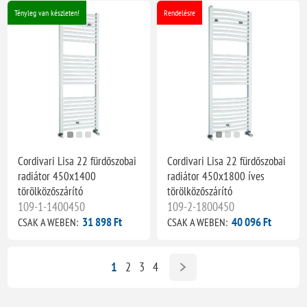
Tényleg van készleten!
Rendelésre
Cordivari Lisa 22 fürdőszobai
Cordivari Lisa 22 fürdőszobai
radiátor 450x1400
radiátor 450x1800 íves
törölközőszárító
törölközőszárító
109-1-1400450
109-2-1800450
31 898 Ft
40 096 Ft
CSAK A WEBEN:
CSAK A WEBEN:
1
2
3
4