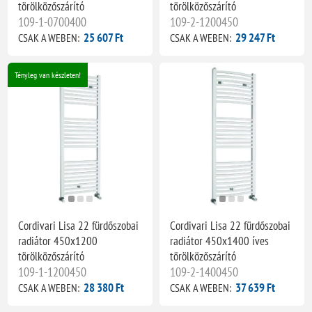
törölközőszárító
törölközőszárító
109-1-0700400
109-2-1200450
25 607 Ft
29 247 Ft
CSAK A WEBEN:
CSAK A WEBEN:
Tényleg van készleten!
Cordivari Lisa 22 fürdőszobai
Cordivari Lisa 22 fürdőszobai
radiátor 450x1200
radiátor 450x1400 íves
törölközőszárító
törölközőszárító
109-1-1200450
109-2-1400450
28 380 Ft
37 639 Ft
CSAK A WEBEN:
CSAK A WEBEN: