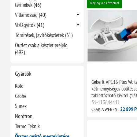
Tényleg van készleten!
termékek (46)
Villamosság (40)
Vízlágyítók (41)
Tömítések, javítókészletek (61)
Outlet csak a készlet erejéig
(492)
Gyártók
Geberit AP116 Plus Wc ta
Kolo
kétmennyiséges öblítésse
tablettázható kivitel (13
Grohe
31-113644411
Sunex
22 899 F
CSAK A WEBEN:
Nordtron
Termo Teknik
Összes gyártó megtekintése