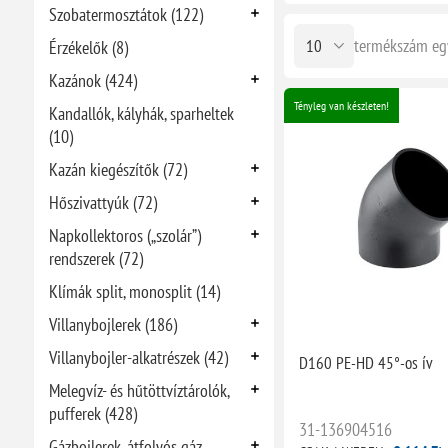
Szobatermosztátok (122)
termékszám eg
Érzékelők (8)
Kazánok (424)
Tényleg van készleten!
Kandallók, kályhák, sparheltek
(10)
Kazán kiegészítők (72)
Hőszivattyúk (72)
Napkollektoros („szolár”)
rendszerek (72)
Klímák split, monosplit (14)
Villanybojlerek (186)
Villanybojler-alkatrészek (42)
D160 PE-HD 45°-os ív
Melegvíz- és hűtöttvíztárolók,
pufferek (428)
31-136904516
Gázbojlerek, átfolyós gáz