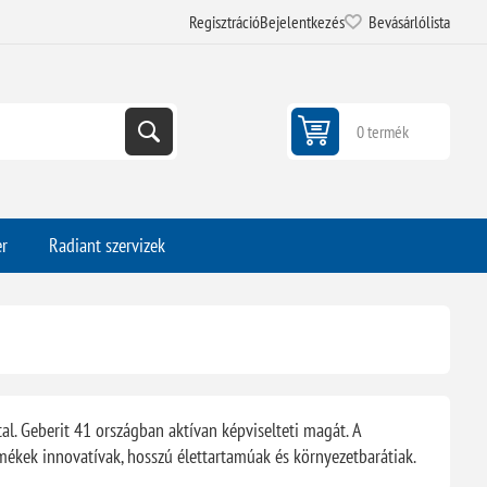
Regisztráció
Bejelentkezés
Bevásárlólista
0 termék
er
Radiant szervizek
tal. Geberit 41 országban aktívan képviselteti magát. A
mékek innovatívak, hosszú élettartamúak és környezetbarátiak.