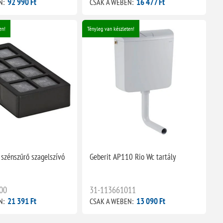
92 990 Ft
16 477 Ft
N:
CSAK A WEBEN:
en!
Tényleg van készleten!
 szénszűrő szagelszívó
Geberit AP110 Rio Wc tartály
00
31-113661011
21 391 Ft
13 090 Ft
N:
CSAK A WEBEN: