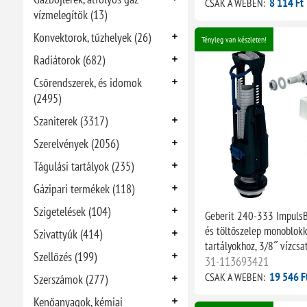
8 114 Ft
CSAK A WEBEN:
vízmelegítők (13)
Konvektorok, tűzhelyek (26)
Tényleg van készleten!
Radiátorok (682)
Csőrendszerek, és idomok
(2495)
Szaniterek (3317)
Szerelvények (2056)
Tágulási tartályok (235)
Gázipari termékek (118)
Szigetelések (104)
Geberit 240-333 ImpulsB
és töltőszelep monoblok
Szivattyúk (414)
tartályokhoz, 3/8˝ vízcsa
Szellőzés (199)
31-113693421
19 546 F
CSAK A WEBEN:
Szerszámok (277)
Kenőanyagok, kémiai