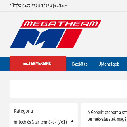
FŰTÉS? GÁZ? SZANITER? A jó válasz:
TERMÉKEINK
Kezdőlap
Újdonságok
Kategória
A Geberit csoport a sz
termékválaszték magába
m-tech és Star termékek (761)