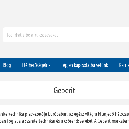
Blog
Elérhetőségeink
Lépjen kapcsolatba velünk
Karri
Geberit
anitertechnika piacvezetője Európában, az egész világra kiterjedő hálózat
n foglalja a szanitertechnikai és a csőrendszereket. A Geberit márkater