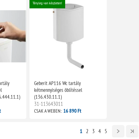
Tényleg van készleten!
rtály
Geberit AP116 Wc tartály
l
kétmennyiséges öblítéssel
6.444.11.1)
(136.430.11.1)
31-113643011
t
16 890 Ft
CSAK A WEBEN:
1
2
3
4
5