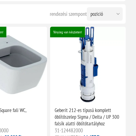
rendezési szempont
en!
Tényleg van készleten!
Square fali WC,
Geberit 212-es típusú komplett
öblítőszelep Sigma / Delta / UP 300
falsík alatti öblítőtartályhoz
0000
31-124482000