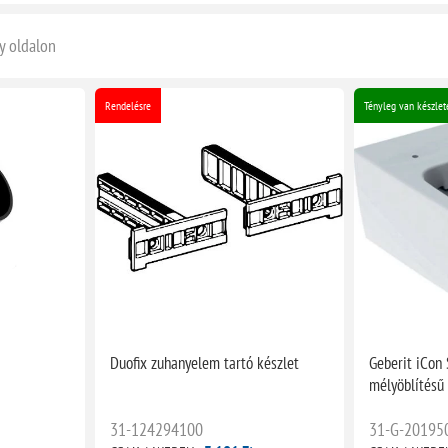
y oldalon
Rendelésre
Tényleg van készlet
Duofix zuhanyelem tartó készlet
Geberit iCon 
mélyöblítésű
31-124294100
31-G-20195