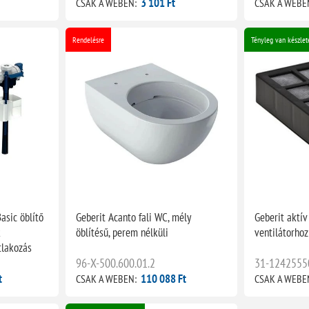
3 101 Ft
CSAK A WEBEN:
CSAK A WEBE
Rendelésre
Tényleg van készlet
asic öblítő
Geberit Acanto fali WC, mély
Geberit aktív
k
öblítésű, perem nélküli
ventilátorhoz
tlakozás
96-X-500.600.01.2
31-1242555
t
110 088 Ft
CSAK A WEBEN:
CSAK A WEBE