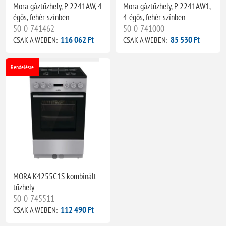
Mora gáztűzhely, P 2241AW, 4
Mora gáztűzhely, P 2241AW1,
égős, fehér színben
4 égős, fehér színben
50-0-741462
50-0-741000
116 062 Ft
85 530 Ft
CSAK A WEBEN:
CSAK A WEBEN:
Rendelésre
MORA K4255C1S kombinált
tűzhely
50-0-745511
112 490 Ft
CSAK A WEBEN: