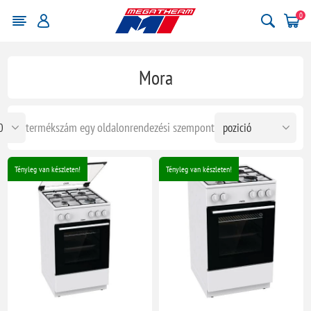
0
Mora
termékszám egy oldalon
rendezési szempont
Tényleg van készleten!
Tényleg van készleten!