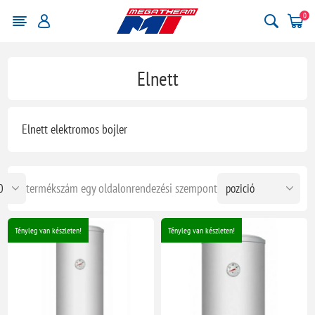
0
Elnett
Elnett elektromos bojler
termékszám egy oldalon
rendezési szempont
Tényleg van készleten!
Tényleg van készleten!