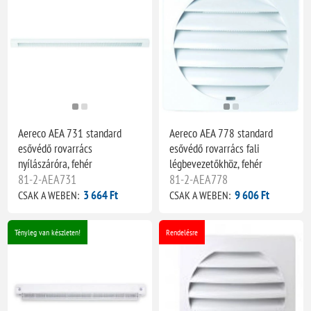
Aereco AEA 731 standard
Aereco AEA 778 standard
esővédő rovarrács
esővédő rovarrács fali
nyílászáróra, fehér
légbevezetőkhöz, fehér
81-2-AEA731
81-2-AEA778
3 664 Ft
9 606 Ft
CSAK A WEBEN:
CSAK A WEBEN:
Tényleg van készleten!
Rendelésre