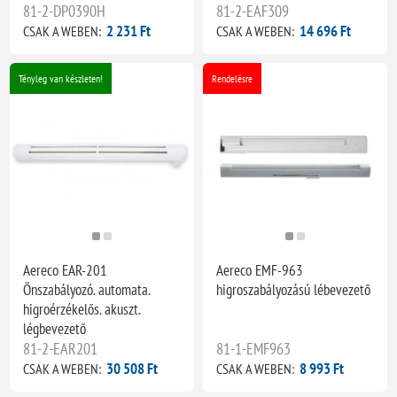
81-2-DP0390H
81-2-EAF309
2 231 Ft
14 696 Ft
CSAK A WEBEN:
CSAK A WEBEN:
Tényleg van készleten!
Rendelésre
Aereco EAR-201
Aereco EMF-963
Önszabályozó. automata.
higroszabályozású lébevezető
higroérzékelős. akuszt.
légbevezető
81-2-EAR201
81-1-EMF963
30 508 Ft
8 993 Ft
CSAK A WEBEN:
CSAK A WEBEN: