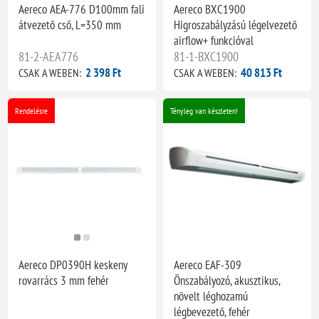
Aereco AEA-776 D100mm fali
Aereco BXC1900
átvezető cső, L=350 mm
Higroszabályzású légelvezető
airflow+ funkcióval
81-2-AEA776
81-1-BXC1900
2 398 Ft
40 813 Ft
CSAK A WEBEN:
CSAK A WEBEN:
Rendelésre
Tényleg van készleten!
Aereco DP0390H keskeny
Aereco EAF-309
rovarrács 3 mm fehér
Önszabályozó, akusztikus,
növelt léghozamú
légbevezető, fehér