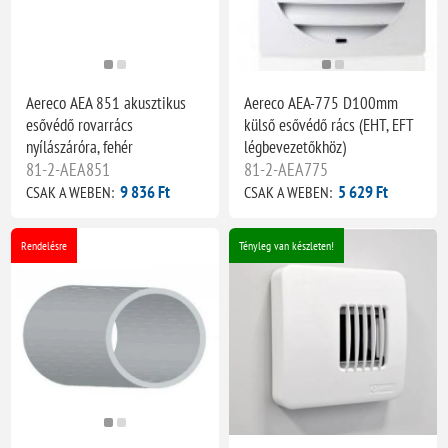
Aereco AEA 851 akusztikus
Aereco AEA-775 D100mm
esővédő rovarrács
külső esővédő rács (EHT, EFT
nyílászáróra, fehér
légbevezetőkhöz)
81-2-AEA851
81-2-AEA775
9 836 Ft
5 629 Ft
CSAK A WEBEN:
CSAK A WEBEN:
Rendelésre
Tényleg van készleten!