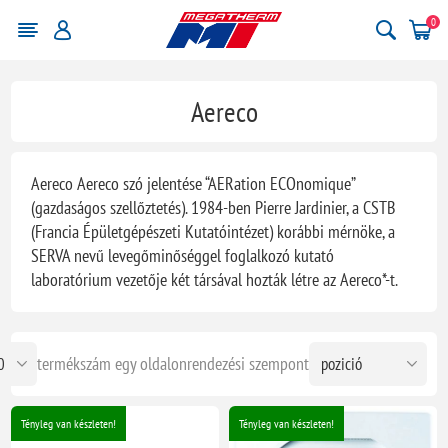
0
Aereco
Aereco Aereco szó jelentése “AERation ECOnomique”
(gazdaságos szellőztetés). 1984-ben Pierre Jardinier, a CSTB
(Francia Épületgépészeti Kutatóintézet) korábbi mérnöke, a
SERVA nevű levegőminőséggel foglalkozó kutató
laboratórium vezetője két társával hozták létre az Aereco*-t.
termékszám egy oldalon
rendezési szempont
Tényleg van készleten!
Tényleg van készleten!