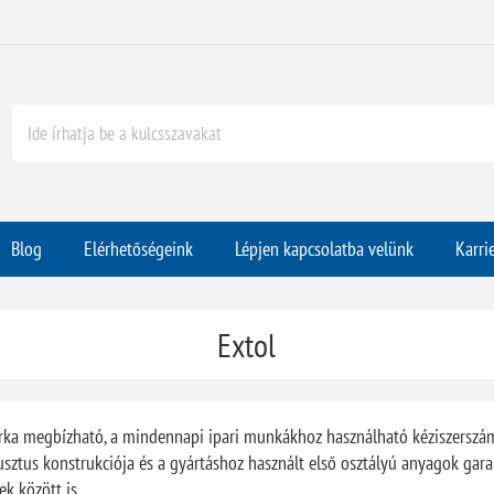
Blog
Elérhetőségeink
Lépjen kapcsolatba velünk
Karri
Extol
árka megbízható, a mindennapi ipari munkákhoz használható kéziszerszámo
busztus konstrukciója és a gyártáshoz használt első osztályú anyagok gar
k között is.