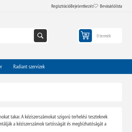
Regisztráció
Bejelentkezés
Bevásárlólista
0 termék
er
Radiant szervizek
kat takar. A kéziszerszámokat szigorú terhelési teszteknek
antálják a kéziszerszámok tartósságát és megbízhatóságát a