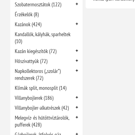
Szobatermosztátok (122)
Érzékelők (8)
Kazánok (424)
Kandallók, kályhák, sparheltek
(10)
Kazán kiegészítők (72)
Hőszivattyúk (72)
Napkollektoros („szolár”)
rendszerek (72)
Klímák split, monosplit (14)
Villanybojlerek (186)
Villanybojler-alkatrészek (42)
Melegvíz- és hűtöttvíztárolók,
pufferek (428)
Gázbojlerek, átfolyós gáz