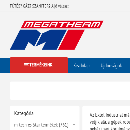
FŰTÉS? GÁZ? SZANITER? A jó válasz:
TERMÉKEINK
Kezdőlap
Újdonságok
Kategória
Az Extol Industrial m
vetjik alá, a gépek ro
m-tech és Star termékek (761)
nehéz ipari körülménye