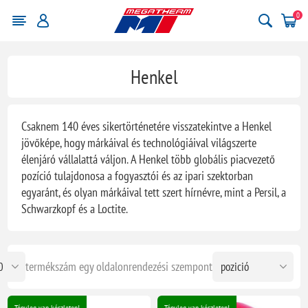
0
Henkel
Csaknem 140 éves sikertörténetére visszatekintve a Henkel
jövőképe, hogy márkáival és technológiáival világszerte
élenjáró vállalattá váljon. A Henkel több globális piacvezető
pozíció tulajdonosa a fogyasztói és az ipari szektorban
egyaránt, és olyan márkáival tett szert hírnévre, mint a Persil, a
Schwarzkopf és a Loctite.
termékszám egy oldalon
rendezési szempont
Tényleg van készleten!
Tényleg van készleten!