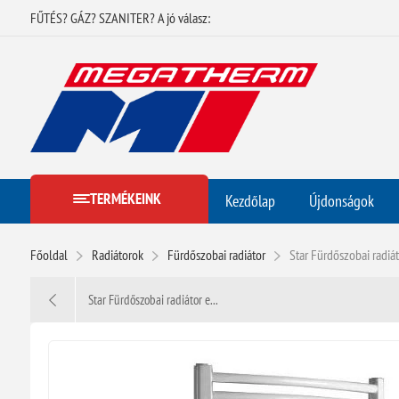
FŰTÉS? GÁZ? SZANITER? A jó válasz:
TERMÉKEINK
Kezdőlap
Újdonságok
Főoldal
Radiátorok
Fürdőszobai radiátor
Star Fürdőszobai radiá
Star Fürdőszobai radiátor e...