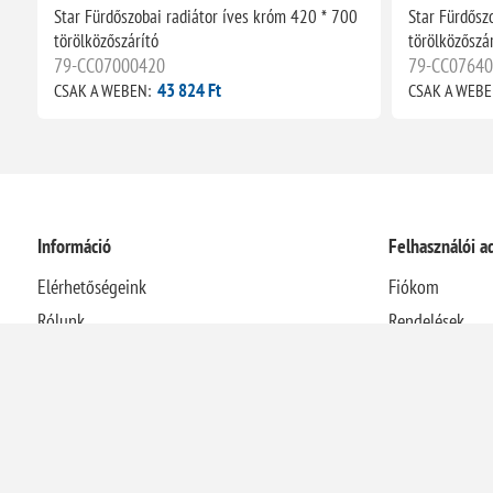
Star Fürdőszobai radiátor íves króm 420 * 700
Star Fürdősz
törölközőszárító
törölközőszár
79-CC07000420
79-CC0764
43 824 Ft
CSAK A WEBEN:
CSAK A WEBE
Információ
Felhasználói a
Elérhetőségeink
Fiókom
Rólunk
Rendelések
Házhozszállítási információk
Címek
Adatvédelmi nyilatkozat
Kosár
Általános Szerződési Feltételek
Visszaélés-bejelentési rendszer
Elállás a szerződéstől