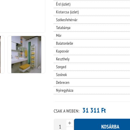
Érd (üzlet)
Kistarcsa (üzlet)
Székesfehérvár
Tatabánya
Mór
Balatonlelle
Kaposvár
Keszthely
Szeged
Szolnok
Debrecen
Nyíregyháza
31 311 Ft
CSAK A WEBEN:
KOSÁRBA