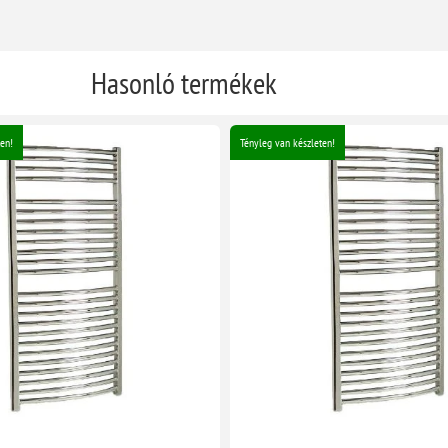
Hasonló termékek
en!
Tényleg van készleten!