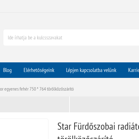
Blog
Elérhetőségeink
Lépjen kapcsolatba velünk
Karri
tor egyenes fehér 750 * 764 törölközőszárító
Star Fürdőszobai radiát
törölközőszárító