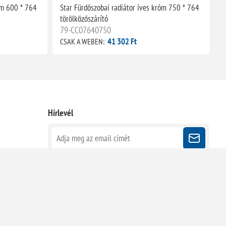
óm 600 * 764
Star Fürdőszobai radiátor íves króm 750 * 764
S
törölközőszárító
t
79-CC07640750
41 302 Ft
CSAK A WEBEN:
C
Hírlevél
Kövessen minket