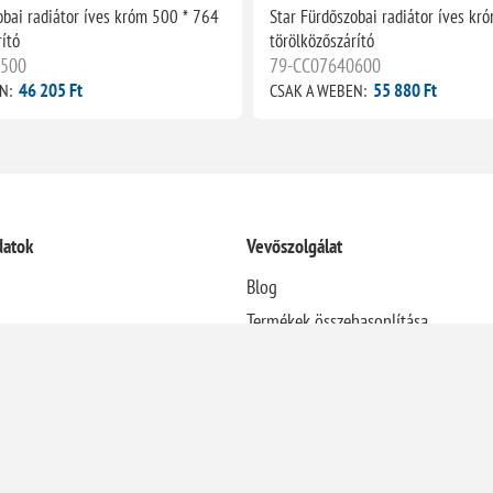
obai radiátor íves króm 500 * 764
Star Fürdőszobai radiátor íves kr
ító
törölközőszárító
0500
79-CC07640600
46 205 Ft
55 880 Ft
N:
CSAK A WEBEN:
datok
Vevőszolgálat
Blog
Termékek összehasonlítása
Újdonságok