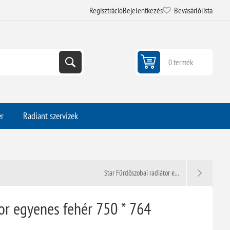
Regisztráció
Bejelentkezés
Bevásárlólista
0 termék
er
Radiant szervizek
Star Fürdőszobai radiátor e...
or egyenes fehér 750 * 764