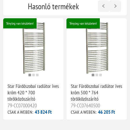
Hasonló termékek
Tényleg van készleten!
Tényleg van készleten!
Star Fürdőszobai radiátor íves
Star Fürdőszobai radiátor íves
króm 420 * 700
króm 500 * 764
törölközőszárító
törölközőszárító
79-CC07000420
79-CC07640500
43 824 Ft
46 205 Ft
CSAK A WEBEN:
CSAK A WEBEN: