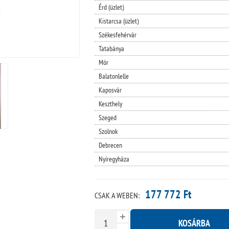
Érd (üzlet)
Kistarcsa (üzlet)
Székesfehérvár
Tatabánya
Mór
Balatonlelle
Kaposvár
Keszthely
Szeged
Szolnok
Debrecen
Nyíregyháza
177 772 Ft
CSAK A WEBEN:
KOSÁRBA