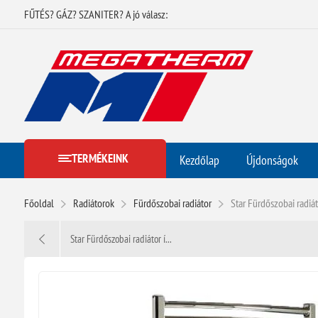
FŰTÉS? GÁZ? SZANITER? A jó válasz:
TERMÉKEINK
Kezdőlap
Újdonságok
Főoldal
Radiátorok
Fürdőszobai radiátor
Star Fürdőszobai radiá
Star Fürdőszobai radiátor í...