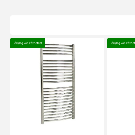
Tényleg van készleten!
Tényleg van készlet