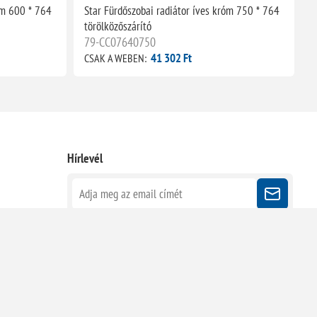
óm 600 * 764
Star Fürdőszobai radiátor íves króm 750 * 764
S
törölközőszárító
t
79-CC07640750
41 302 Ft
CSAK A WEBEN:
C
Hírlevél
Kövessen minket