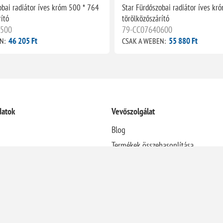
obai radiátor íves króm 500 * 764
Star Fürdőszobai radiátor íves kr
ító
törölközőszárító
0500
79-CC07640600
46 205 Ft
55 880 Ft
N:
CSAK A WEBEN:
datok
Vevőszolgálat
Blog
Termékek összehasonlítása
Újdonságok