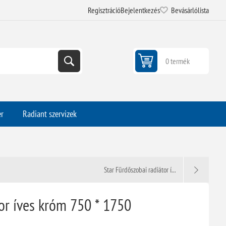
Regisztráció
Bejelentkezés
Bevásárlólista
0 termék
er
Radiant szervizek
Star Fürdőszobai radiátor í...
or íves króm 750 * 1750