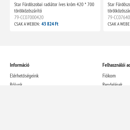
Star Fürdőszobai radiátor íves króm 420 * 700
Star Fürdősz
törölközőszárító
törölközőszár
79-CC07000420
79-CC0764
43 824 Ft
CSAK A WEBEN:
CSAK A WEBE
Információ
Felhasználói a
Elérhetőségeink
Fiókom
Rólunk
Rendelések
Házhozszállítási információk
Címek
Adatvédelmi nyilatkozat
Kosár
Általános Szerződési Feltételek
Visszaélés-bejelentési rendszer
Elállás a szerződéstől