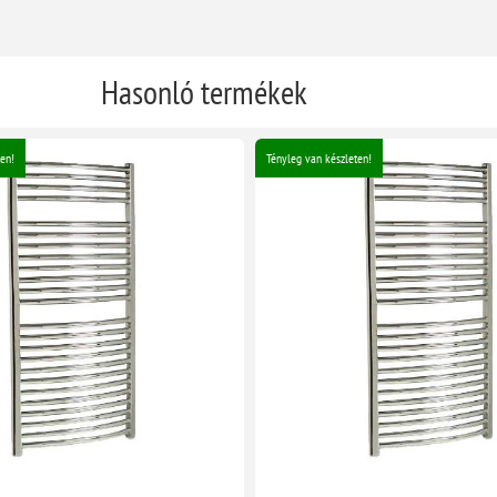
Hasonló termékek
en!
Tényleg van készleten!