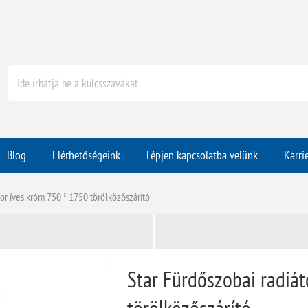
Blog
Elérhetőségeink
Lépjen kapcsolatba velünk
Karri
tor íves króm 750 * 1750 törölközőszárító
Star Fürdőszobai radiát
törölközőszárító