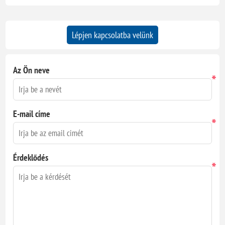
Lépjen kapcsolatba velünk
Az Ön neve
*
E-mail címe
*
Érdeklődés
*