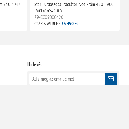
óm 750 * 764
Star Fürdőszobai radiátor íves króm 420 * 900
S
törölközőszárító
1
79-CC09000420
35 490 Ft
CSAK A WEBEN:
C
Hírlevél
Kövessen minket