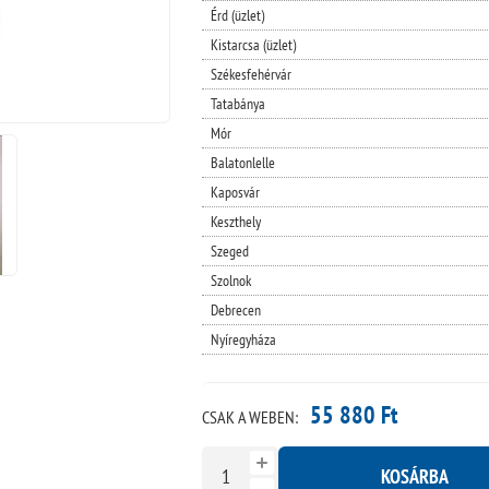
Érd (üzlet)
Kistarcsa (üzlet)
Székesfehérvár
Tatabánya
Mór
Balatonlelle
Kaposvár
Keszthely
Szeged
Szolnok
Debrecen
Nyíregyháza
55 880 Ft
CSAK A WEBEN:
KOSÁRBA