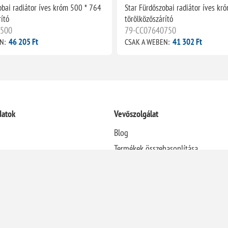
obai radiátor íves króm 500 * 764
Star Fürdőszobai radiátor íves kr
ító
törölközőszárító
0500
79-CC07640750
46 205 Ft
41 302 Ft
N:
CSAK A WEBEN:
datok
Vevőszolgálat
Blog
Termékek összehasonlítása
Újdonságok