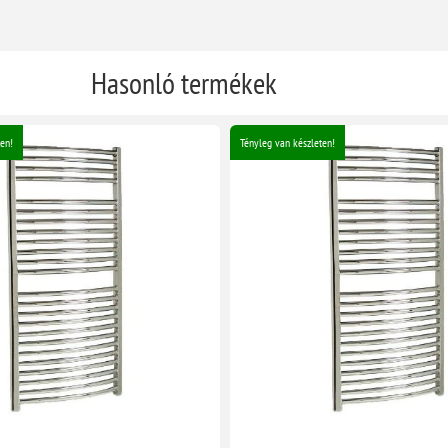
Hasonló termékek
en!
Tényleg van készleten!