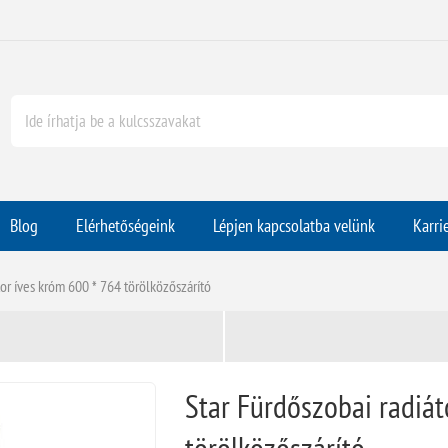
Blog
Elérhetőségeink
Lépjen kapcsolatba velünk
Karri
tor íves króm 600 * 764 törölközőszárító
Star Fürdőszobai radiát
törölközőszárító