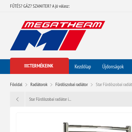
FŰTÉS? GÁZ? SZANITER? A jó válasz:
TERMÉKEINK
Kezdőlap
Újdonságok
Főoldal
Radiátorok
Fürdőszobai radiátor
Star Fürdőszobai radiá
Star Fürdőszobai radiátor í...