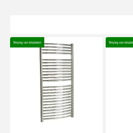
Tényleg van készleten!
Tényleg van készlet