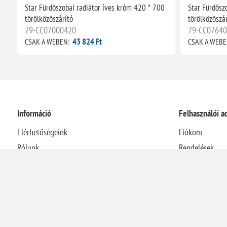
Star Fürdőszobai radiátor íves króm 420 * 700
Star Fürdősz
törölközőszárító
törölközőszár
79-CC07000420
79-CC0764
43 824 Ft
CSAK A WEBEN:
CSAK A WEBE
Információ
Felhasználói a
Elérhetőségeink
Fiókom
Rólunk
Rendelések
Házhozszállítási információk
Címek
Adatvédelmi nyilatkozat
Kosár
Általános Szerződési Feltételek
Visszaélés-bejelentési rendszer
Elállás a szerződéstől