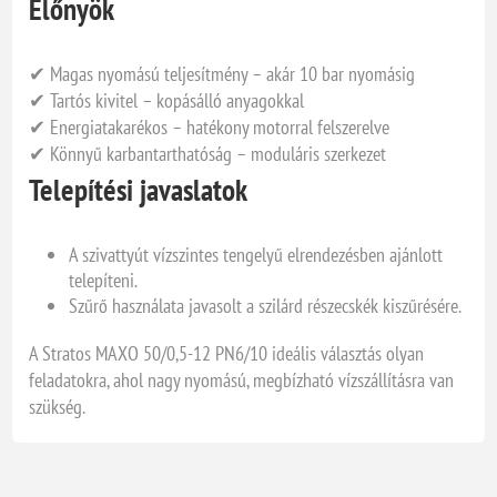
Előnyök
✔ Magas nyomású teljesítmény – akár 10 bar nyomásig
✔ Tartós kivitel – kopásálló anyagokkal
✔ Energiatakarékos – hatékony motorral felszerelve
✔ Könnyű karbantarthatóság – moduláris szerkezet
Telepítési javaslatok
A szivattyút vízszintes tengelyű elrendezésben ajánlott
telepíteni.
Szűrő használata javasolt a szilárd részecskék kiszűrésére.
A Stratos MAXO 50/0,5-12 PN6/10 ideális választás olyan
feladatokra, ahol nagy nyomású, megbízható vízszállításra van
szükség.