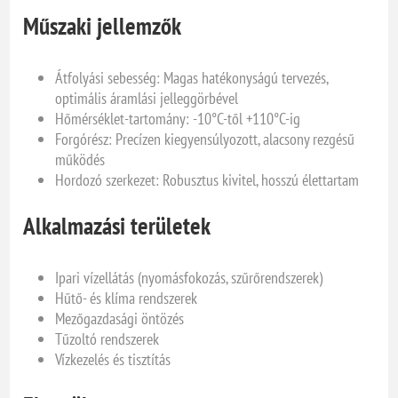
Műszaki jellemzők
Átfolyási sebesség: Magas hatékonyságú tervezés,
optimális áramlási jelleggörbével
Hőmérséklet-tartomány: -10°C-től +110°C-ig
Forgórész: Precízen kiegyensúlyozott, alacsony rezgésű
működés
Hordozó szerkezet: Robusztus kivitel, hosszú élettartam
Alkalmazási területek
Ipari vízellátás (nyomásfokozás, szűrőrendszerek)
Hűtő- és klíma rendszerek
Mezőgazdasági öntözés
Tűzoltó rendszerek
Vízkezelés és tisztítás