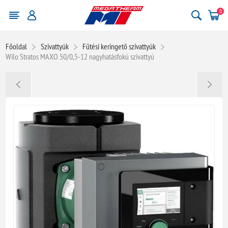
0
Főoldal
Szivattyúk
Fűtési keringető szivattyúk
Wilo Stratos MAXO 50/0,5-12 nagyhatásfokú szivattyú