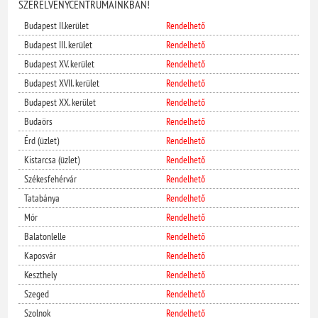
SZERELVÉNYCENTRUMAINKBAN!
Budapest II.kerület
Rendelhető
Budapest III. kerület
Rendelhető
Budapest XV. kerület
Rendelhető
Budapest XVII. kerület
Rendelhető
Budapest XX. kerület
Rendelhető
Budaörs
Rendelhető
Érd (üzlet)
Rendelhető
Kistarcsa (üzlet)
Rendelhető
Székesfehérvár
Rendelhető
Tatabánya
Rendelhető
Mór
Rendelhető
Balatonlelle
Rendelhető
Kaposvár
Rendelhető
Keszthely
Rendelhető
Szeged
Rendelhető
Szolnok
Rendelhető