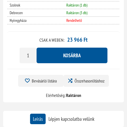
Szolnok
Raktáron (1 db)
Debrecen
Raktáron (3 db)
Nyíregyháza
Rendelhető
23 966 Ft
CSAK A WEBEN:
KOSÁRBA
Bevásárló listára
Összehasonlításhoz
Elérhetőség:
Raktáron
Leírás
Lépjen kapcsolatba velünk