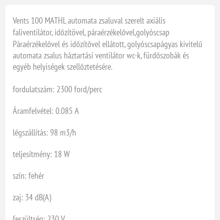
Vents 100 MATHL automata zsaluval szerelt axiális
faliventilátor, időzítövel, páraérzékelővel,golyóscsap
Páraérzékelővel és időzítővel ellátott, golyóscsapágyas kivitelű
automata zsalus háztartási ventilátor wc-k, fürdőszobák és
egyéb helyiségek szellőztetésére.
fordulatszám: 2300 ford/perc
Áramfelvétel: 0.085 A
légszállítás: 98 m3/h
teljesítmény: 18 W
szín: fehér
zaj: 34 dB(A)
feszültség: 230 V