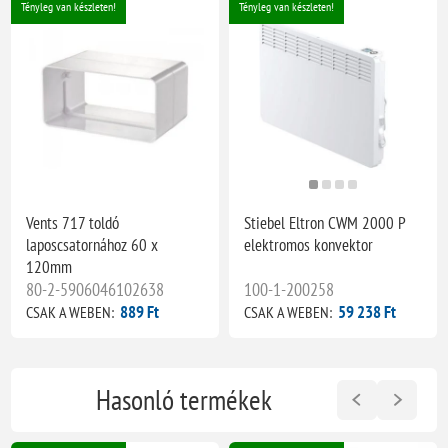
Tényleg van készleten!
Tényleg van készleten!
Vents 717 toldó
Stiebel Eltron CWM 2000 P
laposcsatornához 60 x
elektromos konvektor
120mm
80-2-5906046102638
100-1-200258
889 Ft
59 238 Ft
CSAK A WEBEN:
CSAK A WEBEN:
Hasonló termékek