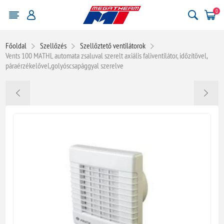
0
Főoldal
Szellőzés
Szellőztető ventilátorok
Vents 100 MATHL automata zsaluval szerelt axiális faliventilátor, időzítövel,
páraérzékelővel,golyóscsapággyal szerelve