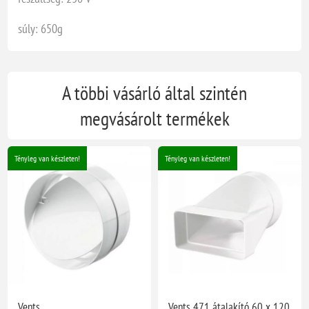
súly: 650g
A többi vásárló által szintén
megvásárolt termékek
Tényleg van készleten!
Tényleg van készleten!
Vents
Vents 471 átalakító 60 x 120