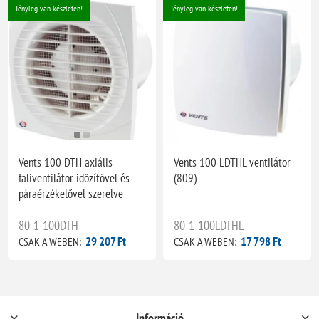
Tényleg van készleten!
Tényleg van készleten!
Vents 100 DTH axiális
Vents 100 LDTHL ventilátor
faliventilátor időzítővel és
(809)
páraérzékelővel szerelve
80-1-100DTH
80-1-100LDTHL
29 207 Ft
17 798 Ft
CSAK A WEBEN:
CSAK A WEBEN:
Információ