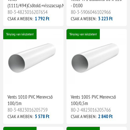
(1111/494)Csőtold.+visszacsap.NA100
- D100
80-3-4823016207654
80-3-5906046102966
1 792 Ft
3 223 Ft
CSAK A WEBEN:
CSAK A WEBEN:
Tényleg van készleten!
Tényleg van készleten!
Vents 1010 PVC Merevcső
Vents 1005 PVC Merevcső
100/1m
100/0,5m
80-3-4823016205759
80-2-4823016205766
5 578 Ft
2 840 Ft
CSAK A WEBEN:
CSAK A WEBEN: