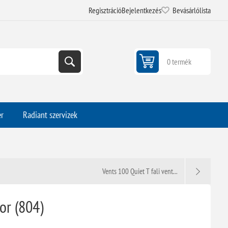
Regisztráció
Bejelentkezés
Bevásárlólista
0 termék
er
Radiant szervizek
Vents 100 Quiet T fali vent...
or (804)