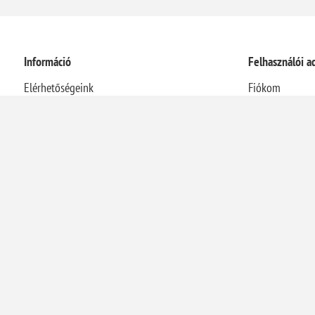
Információ
Felhasználói a
Elérhetőségeink
Fiókom
Rólunk
Rendelések
Házhozszállítási információk
Címek
Adatvédelmi nyilatkozat
Kosár
Általános Szerződési Feltételek
Visszaélés-bejelentési rendszer
Elállás a szerződéstől
Energetikai szakreferensi jelentés
Kapcsolat