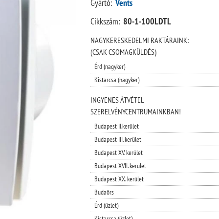
Gyártó:
Vents
Cikkszám:
80-1-100LDTL
NAGYKERESKEDELMI RAKTÁRAINK:
(CSAK CSOMAGKÜLDÉS)
Érd (nagyker)
Kistarcsa (nagyker)
INGYENES ÁTVÉTEL
SZERELVÉNYCENTRUMAINKBAN!
Budapest II.kerület
Budapest III. kerület
Budapest XV. kerület
Budapest XVII. kerület
Budapest XX. kerület
Budaörs
Érd (üzlet)
Kistarcsa (üzlet)