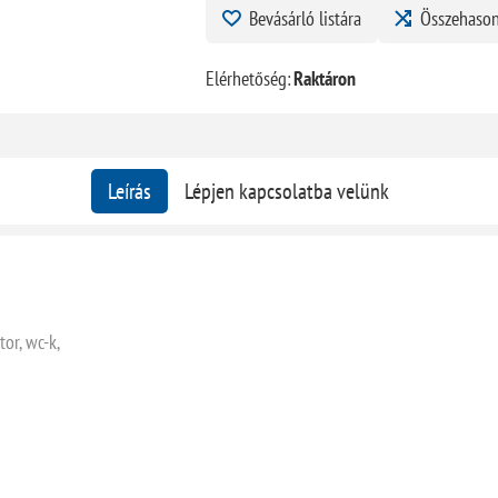
Bevásárló listára
Összehason
Elérhetőség:
Raktáron
Leírás
Lépjen kapcsolatba velünk
tor, wc-k,