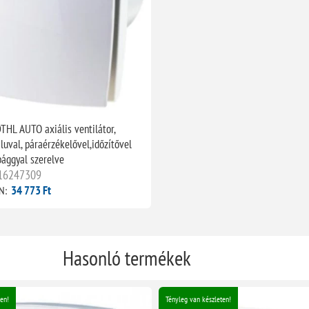
THL AUTO axiális ventilátor,
uval, páraérzékelővel,időzítővel
pággyal szerelve
16247309
34 773 Ft
N:
Hasonló termékek
en!
Tényleg van készleten!