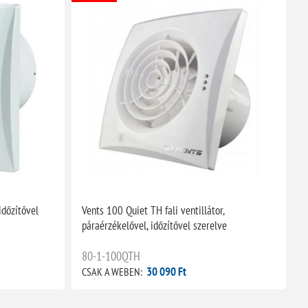
időzítővel
Vents 100 Quiet TH fali ventillátor,
V
páraérzékelővel, időzítővel szerelve
80-1-100QTH
30 090 Ft
CSAK A WEBEN:
C