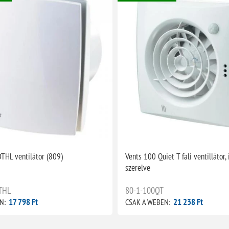
THL ventilátor (809)
Vents 100 Quiet T fali ventillátor, 
szerelve
THL
80-1-100QT
17 798 Ft
21 238 Ft
N:
CSAK A WEBEN: