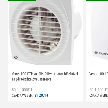
Vents 100 DTH axiális faliventilátor időzítővel
Vents 100 LD
és páraérzékelővel szerelve
80-1-100DTH
80-1-100LD
29 207 Ft
CSAK A WEBEN:
CSAK A WEBE