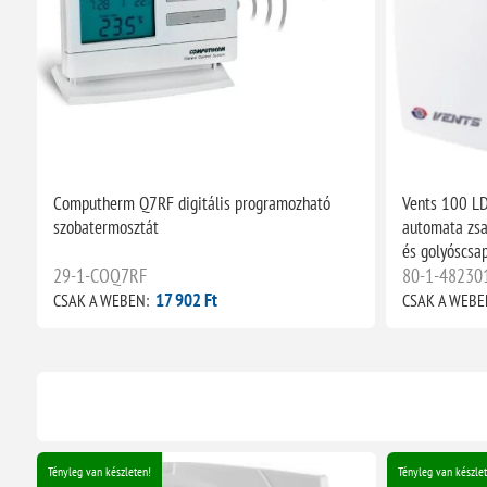
Computherm Q7RF digitális programozható
Vents 100 LD
szobatermosztát
automata zsal
és golyóscsa
29-1-COQ7RF
80-1-48230
17 902 Ft
CSAK A WEBEN:
CSAK A WEBE
Tényleg van készleten!
Tényleg van készlet