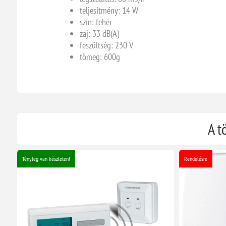
teljesítmény: 14 W
szín: fehér
zaj: 33 dB(A)
feszültség: 230 V
tömeg: 600g
A t
Tényleg van készleten!
Rendelésre