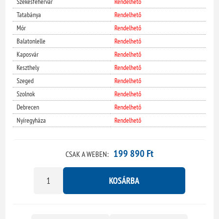
Székesfehérvár
Rendelhető
Tatabánya
Rendelhető
Mór
Rendelhető
Balatonlelle
Rendelhető
Kaposvár
Rendelhető
Keszthely
Rendelhető
Szeged
Rendelhető
Szolnok
Rendelhető
Debrecen
Rendelhető
Nyíregyháza
Rendelhető
199 890 Ft
CSAK A WEBEN:
KOSÁRBA