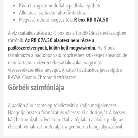
Kivitel: rögzítőmodullal a padlóba építhető
Alkalmas: szabadon álló fürdőkhöz
Megvásárolható kiegészítők:
R-box RB 07A.50
A víz csatlakoztatása az R-boxhoz a fürdőkáddal derékszögben
történik.
Az RB 07A.50 alaptest nem része a
padlószerelvénynek, külön kell megvásárolni.
Az R-box
tartalmazza a padlóhoz való rögzítéshez szükséges anyagot, de
nem tartalmaz vízvezeték-csatlakozókat vagy más
vízvezetékszerelési anyagot. A külső tisztításhoz javasoljuk a
RAVAK Cleaner Chrome tisztítószert.
Görbék szimfóniája
A padlón álló csaptelep tökéletesíti a kádja megjelenését.
Hangolja össze a formákat és válassza ki a designját. A kecses
kád harmonizál az ívelt karokkal, a téglalap alakúak pedig az
élesebb vonalakat preferálják a geometria hangsúlyozásával.