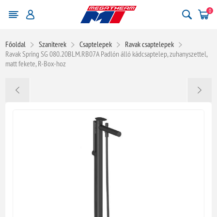
0
Főoldal
Szaniterek
Csaptelepek
Ravak csaptelepek
Ravak Spring SG 080.20BLM.RB07A Padlón álló kádcsaptelep, zuhanyszettel,
matt fekete, R-Box-hoz