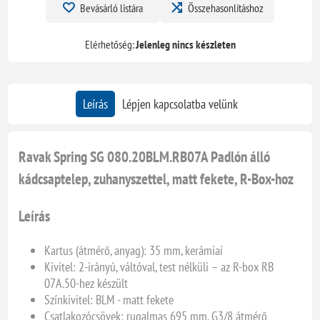
Bevásárló listára
Összehasonlításhoz
Elérhetőség:
Jelenleg nincs készleten
Leírás
Lépjen kapcsolatba velünk
Ravak Spring SG 080.20BLM.RB07A Padlón álló
kádcsaptelep, zuhanyszettel, matt fekete, R-Box-hoz
Leírás
Kartus (átmérő, anyag): 35 mm, kerámiai
Kivitel: 2-irányú, váltóval, test nélküli – az R-box RB
07A.50-hez készült
Színkivitel: BLM - matt fekete
Csatlakozócsövek: rugalmas 695 mm, G3/8 átmérő