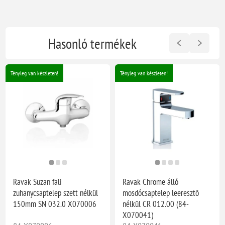
Hasonló termékek
Tényleg van készleten!
Tényleg van készleten!
Ravak Suzan fali
Ravak Chrome álló
zuhanycsaptelep szett nélkül
mosdócsaptelep leeresztő
150mm SN 032.0 X070006
nélkül CR 012.00 (84-
X070041)