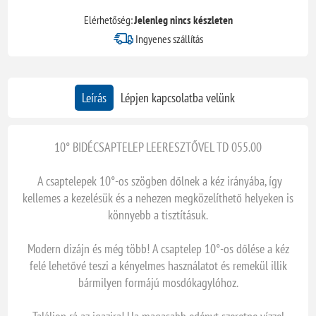
Elérhetőség:
Jelenleg nincs készleten
Ingyenes szállítás
Leírás
Lépjen kapcsolatba velünk
10° BIDÉCSAPTELEP LEERESZTŐVEL TD 055.00
A csaptelepek 10°-os szögben dőlnek a kéz irányába, így
kellemes a kezelésük és a nehezen megközelíthető helyeken is
könnyebb a tisztításuk.
Modern dizájn és még több! A csaptelep 10°-os dőlése a kéz
felé lehetővé teszi a kényelmes használatot és remekül illik
bármilyen formájú mosdókagylóhoz.