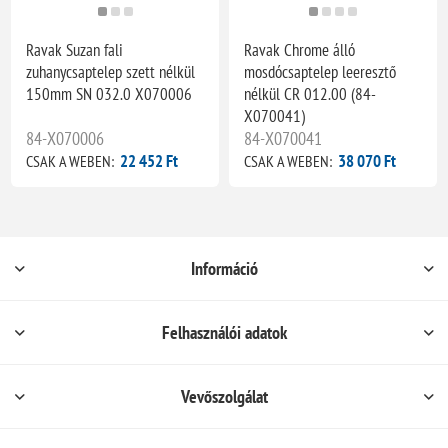
Ravak Suzan fali
Ravak Chrome álló
zuhanycsaptelep szett nélkül
mosdócsaptelep leeresztő
150mm SN 032.0 X070006
nélkül CR 012.00 (84-
X070041)
84-X070006
84-X070041
22 452 Ft
38 070 Ft
CSAK A WEBEN:
CSAK A WEBEN:
Információ
Felhasználói adatok
Vevőszolgálat