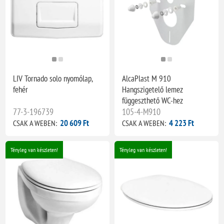
LIV Tornado solo nyomólap,
AlcaPlast M 910
fehér
Hangszigetelő lemez
függeszthető WC-hez
77-3-196739
105-4-M910
20 609 Ft
4 223 Ft
CSAK A WEBEN:
CSAK A WEBEN:
Tényleg van készleten!
Tényleg van készleten!