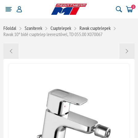
0
Főoldal
Szaniterek
Csaptelepek
Ravak csaptelepek
Ravak 10° bidé csaptelep leeresztővel, TD 055.00 X070067