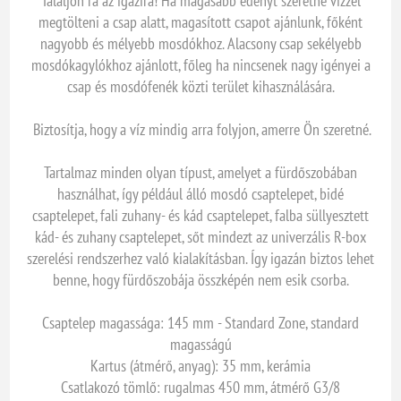
Találjon rá az igazira! Ha magasabb edényt szeretne vízzel
megtölteni a csap alatt, magasított csapot ajánlunk, főként
nagyobb és mélyebb mosdókhoz. Alacsony csap sekélyebb
mosdókagylókhoz ajánlott, főleg ha nincsenek nagy igényei a
csap és mosdófenék közti terület kihasználására.
Biztosítja, hogy a víz mindig arra folyjon, amerre Ön szeretné.
Tartalmaz minden olyan típust, amelyet a fürdőszobában
használhat, így például álló mosdó csaptelepet, bidé
csaptelepet, fali zuhany- és kád csaptelepet, falba süllyesztett
kád- és zuhany csaptelepet, sőt mindezt az univerzális R-box
szerelési rendszerhez való kialakításban. Így igazán biztos lehet
benne, hogy fürdőszobája összképén nem esik csorba.
Csaptelep magassága: 145 mm - Standard Zone, standard
magasságú
Kartus (átmérő, anyag): 35 mm, kerámia
Csatlakozó tömlő: rugalmas 450 mm, átmérő G3/8