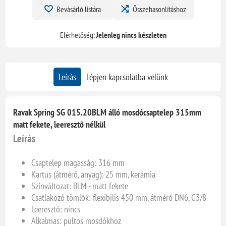
Bevásárló listára
Összehasonlításhoz
Elérhetőség:
Jelenleg nincs készleten
Leírás
Lépjen kapcsolatba velünk
Ravak Spring SG 015.20BLM álló mosdócsaptelep 315mm
matt fekete, leeresztő nélkül
Leírás
Csaptelep magasság: 316 mm
Kartus (átmérő, anyag): 25 mm, kerámia
Színváltozat: BLM - matt fekete
Csatlakozó tömlők: flexibilis 450 mm, átmérő DN6, G3/8
Leeresztő: nincs
Alkalmas: pultos mosdókhoz