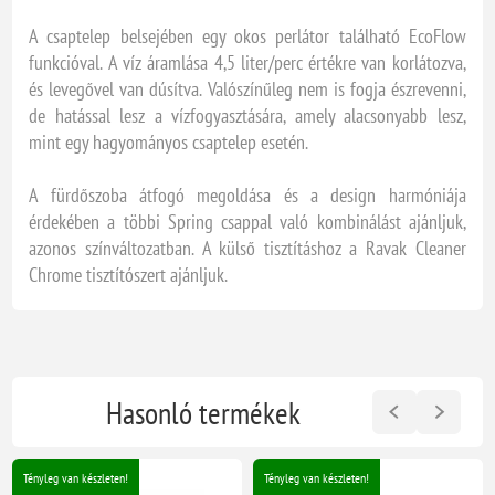
A csaptelep belsejében egy okos perlátor található EcoFlow
funkcióval. A víz áramlása 4,5 liter/perc értékre van korlátozva,
és levegővel van dúsítva. Valószínűleg nem is fogja észrevenni,
de hatással lesz a vízfogyasztására, amely alacsonyabb lesz,
mint egy hagyományos csaptelep esetén.
A fürdőszoba átfogó megoldása és a design harmóniája
érdekében a többi Spring csappal való kombinálást ajánljuk,
azonos színváltozatban. A külső tisztításhoz a Ravak Cleaner
Chrome tisztítószert ajánljuk.
Hasonló termékek
Tényleg van készleten!
Tényleg van készleten!