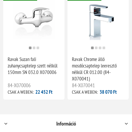
Ravak Suzan fali
Ravak Chrome álló
zuhanycsaptelep szett nélkül
mosdócsaptelep leeresztő
150mm SN 032.0 X070006
nélkül CR 012.00 (84-
X070041)
84-X070006
84-X070041
22 452 Ft
38 070 Ft
CSAK A WEBEN:
CSAK A WEBEN:
Információ